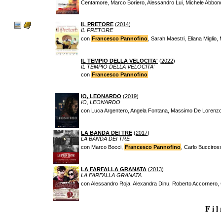
Centamore, Marco Boriero, Alessandro Lui, Michele Abbond
IL PRETORE
(
2014
)
IL PRETORE
con
Francesco Pannofino
, Sarah Maestri, Eliana Miglio
IL TEMPIO DELLA VELOCITA'
(
2022
)
IL TEMPIO DELLA VELOCITA'
con
Francesco Pannofino
IO, LEONARDO
(
2019
)
IO, LEONARDO
con Luca Argentero, Angela Fontana, Massimo De Lorenz
LA BANDA DEI TRE
(
2017
)
LA BANDA DEI TRE
con Marco Bocci,
Francesco Pannofino
, Carlo Bucciros
LA FARFALLA GRANATA
(
2013
)
LA FARFALLA GRANATA
con Alessandro Roja, Alexandra Dinu, Roberto Accornero, 
F i l