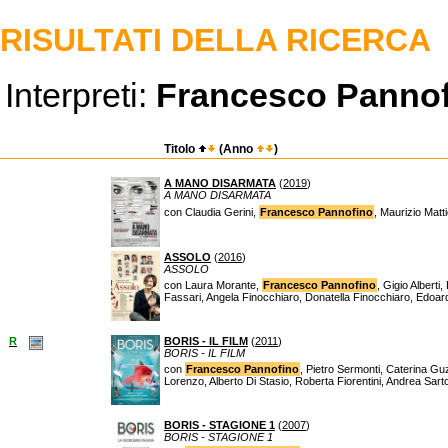
RISULTATI DELLA RICERCA
Interpreti:
Francesco Panno
Titolo
(Anno
)
A MANO DISARMATA
(
2019
)
A MANO DISARMATA
con Claudia Gerini,
Francesco Pannofino
, Maurizio Matt
ASSOLO
(
2016
)
ASSOLO
con Laura Morante,
Francesco Pannofino
, Gigio Albert
Fassari, Angela Finocchiaro, Donatella Finocchiaro, Edoar
R
BORIS - IL FILM
(
2011
)
BORIS - IL FILM
con
Francesco Pannofino
, Pietro Sermonti, Caterina Gu
Lorenzo, Alberto Di Stasio, Roberta Fiorentini, Andrea Sarto
BORIS - STAGIONE 1
(
2007
)
BORIS - STAGIONE 1