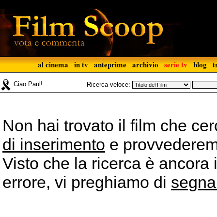
al cinema
in tv
anteprime
archivio
serie tv
blog
t
Ciao Paul!
Ricerca veloce:
Non hai trovato il film che ce
di inserimento
e provvederemo 
Visto che la ricerca è ancora 
errore, vi preghiamo di
segna