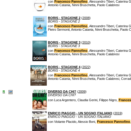
con
Francesco Pannofino
, Alessandro Tiberi, Caterina G
Antonio Catania, Ninni Bruschetta, Paolo Calabresi
BORIS - STAGIONE 2
(
2008
)
BORIS - STAGIONE 2
con
Francesco Pannofino
, Alessandro Tiberi, Caterina 
Pietro Sermonti, Antonio Catania, Ninni Bruschetta, Paolo 
BORIS - STAGIONE 3
(
2010
)
BORIS - STAGIONE 3
con
Francesco Pannofino
, Alessandro Tiberi, Caterina G
Antonio Catania, Ninni Bruschetta, Paolo Calabresi
BORIS - STAGIONE 4
(
2022
)
BORIS - STAGIONE 4
con
Francesco Pannofino
, Alessandro Tiberi, Caterina G
Antonio Catania, Ninni Bruschetta, Paolo Calabresi, Corra
R
DIVERSO DA CHI?
(
2009
)
DIVERSO DA CHI?
con Luca Argentero, Claudia Gerini, Filippo Nigro,
Frances
ENRICO PIAGGIO - UN SOGNO ITALIANO
(
2019
)
ENRICO PIAGGIO - UN SOGNO ITALIANO
con Violante Placido, Alessio Boni,
Francesco Pannofino