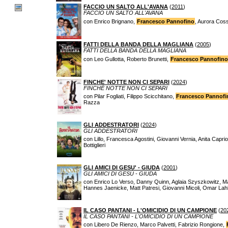
FACCIO UN SALTO ALL'AVANA
(
2011
)
FACCIO UN SALTO ALL'AVANA
con Enrico Brignano,
Francesco Pannofino
, Aurora Coss
FATTI DELLA BANDA DELLA MAGLIANA
(
2005
)
FATTI DELLA BANDA DELLA MAGLIANA
con Leo Gullotta, Roberto Brunetti,
Francesco Pannofino
FINCHE' NOTTE NON CI SEPARI
(
2024
)
FINCHÉ NOTTE NON CI SEPARI
con Pilar Fogliati, Filippo Scicchitano,
Francesco Pannofi
Razza
GLI ADDESTRATORI
(
2024
)
GLI ADDESTRATORI
con Lillo, Francesca Agostini, Giovanni Vernia, Anita Caprio
Bottiglieri
GLI AMICI DI GESU' - GIUDA
(
2001
)
GLI AMICI DI GESÙ - GIUDA
con Enrico Lo Verso, Danny Quinn, Aglaia Szyszkowitz, Ma
Hannes Jaenicke, Matt Patresi, Giovanni Micoli, Omar La
IL CASO PANTANI - L'OMICIDIO DI UN CAMPIONE
(
20
IL CASO PANTANI - L'OMICIDIO DI UN CAMPIONE
con Libero De Rienzo, Marco Palvetti, Fabrizio Rongione,