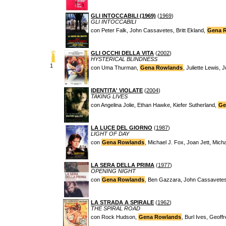
GLI INTOCCABILI (1969)
(
1969
)
GLI INTOCCABILI
con Peter Falk, John Cassavetes, Britt Ekland,
Gena 
GLI OCCHI DELLA VITA
(
2002
)
HYSTERICAL BLINDNESS
1
con Uma Thurman,
Gena Rowlands
, Juliette Lewis,
IDENTITA' VIOLATE
(
2004
)
TAKING LIVES
con Angelina Jolie, Ethan Hawke, Kiefer Sutherland,
Ge
LA LUCE DEL GIORNO
(
1987
)
LIGHT OF DAY
con
Gena Rowlands
, Michael J. Fox, Joan Jett, Mic
LA SERA DELLA PRIMA
(
1977
)
OPENING NIGHT
con
Gena Rowlands
, Ben Gazzara, John Cassavetes,
LA STRADA A SPIRALE
(
1962
)
THE SPIRAL ROAD
con Rock Hudson,
Gena Rowlands
, Burl Ives, Geoff