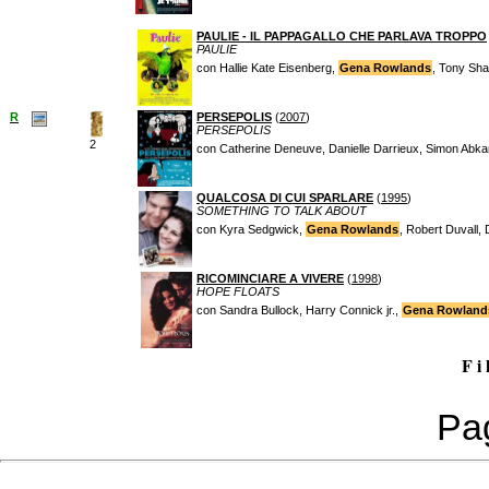
PAULIE - IL PAPPAGALLO CHE PARLAVA TROPPO
PAULIE
con Hallie Kate Eisenberg,
Gena Rowlands
, Tony Sh
R
PERSEPOLIS
(
2007
)
PERSEPOLIS
2
con Catherine Deneuve, Danielle Darrieux, Simon Abka
QUALCOSA DI CUI SPARLARE
(
1995
)
SOMETHING TO TALK ABOUT
con Kyra Sedgwick,
Gena Rowlands
, Robert Duvall,
RICOMINCIARE A VIVERE
(
1998
)
HOPE FLOATS
con Sandra Bullock, Harry Connick jr.,
Gena Rowland
F i 
Pag