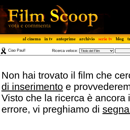
al cinema
in tv
anteprime
archivio
serie tv
blog
t
Ciao Paul!
Ricerca veloce:
Non hai trovato il film che ce
di inserimento
e provvederemo 
Visto che la ricerca è ancora 
errore, vi preghiamo di
segna