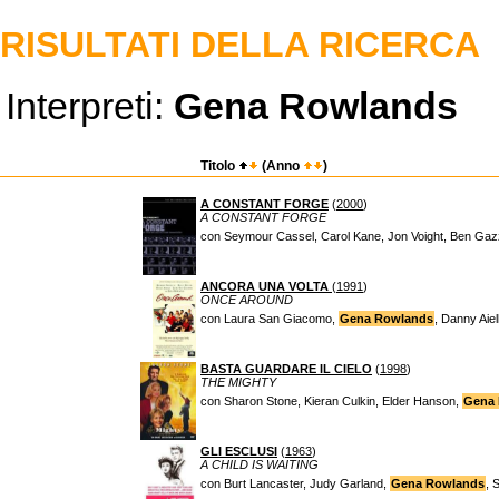
RISULTATI DELLA RICERCA
Interpreti:
Gena Rowlands
Titolo
(Anno
)
A CONSTANT FORGE
(
2000
)
A CONSTANT FORGE
con Seymour Cassel, Carol Kane, Jon Voight, Ben Gazz
ANCORA UNA VOLTA
(
1991
)
ONCE AROUND
con Laura San Giacomo,
Gena Rowlands
, Danny Aiel
BASTA GUARDARE IL CIELO
(
1998
)
THE MIGHTY
con Sharon Stone, Kieran Culkin, Elder Hanson,
Gena
GLI ESCLUSI
(
1963
)
A CHILD IS WAITING
con Burt Lancaster, Judy Garland,
Gena Rowlands
, 