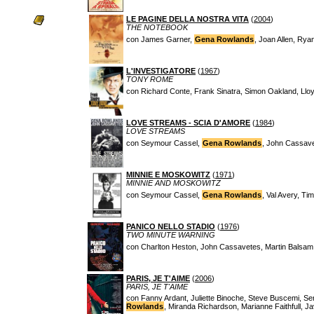
LE PAGINE DELLA NOSTRA VITA
(
2004
)
THE NOTEBOOK
con James Garner,
Gena Rowlands
, Joan Allen, Ry
L'INVESTIGATORE
(
1967
)
TONY ROME
con Richard Conte, Frank Sinatra, Simon Oakland, Llo
LOVE STREAMS - SCIA D'AMORE
(
1984
)
LOVE STREAMS
con Seymour Cassel,
Gena Rowlands
, John Cassave
MINNIE E MOSKOWITZ
(
1971
)
MINNIE AND MOSKOWITZ
con Seymour Cassel,
Gena Rowlands
, Val Avery, Ti
PANICO NELLO STADIO
(
1976
)
TWO MINUTE WARNING
con Charlton Heston, John Cassavetes, Martin Balsam
PARIS, JE T'AIME
(
2006
)
PARIS, JE T'AIME
con Fanny Ardant, Juliette Binoche, Steve Buscemi, Ser
Rowlands
, Miranda Richardson, Marianne Faithfull, J