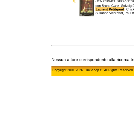
DER HIMMEL UBER BER
con Bruno Ganz, Solveig D
Laurent Petitgand
, Chic
Susanne Vierkötter, Paul 
Nessun attore corrispondente alla ricerca t
Copyright 2001-2026 FilmScoop.it - All Rights Reserved