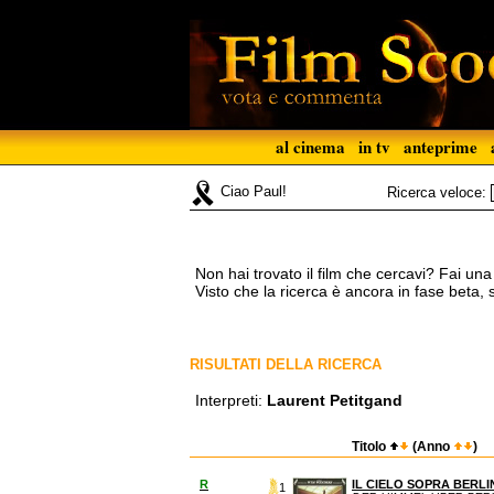
al cinema
in tv
anteprime
Ciao Paul!
Ricerca veloce:
Non hai trovato il film che cercavi? Fai un
Visto che la ricerca è ancora in fase beta,
RISULTATI DELLA RICERCA
Interpreti:
Laurent Petitgand
Titolo
(Anno
)
R
IL CIELO SOPRA BERL
1