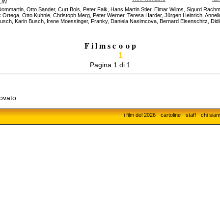
LIN
ommartin, Otto Sander, Curt Bois, Peter Falk, Hans Martin Stier, Elmar Wilms, Sigurd Rac
k Ortega, Otto Kuhnle, Christoph Merg, Peter Werner, Teresa Harder, Jürgen Heinrich, Anneli
Busch, Karin Busch, Irene Moessinger, Franky, Daniela Nasimcova, Bernard Eisenschitz, Didi
F i l m s c
o
o p
1
Pagina 1 di 1
rovato
i film del 2026
cartoline
staff
chi sia