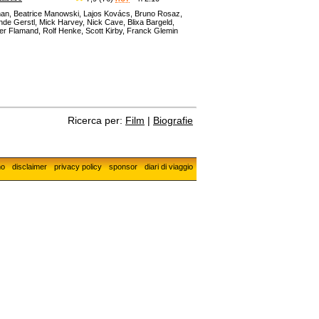
hman, Beatrice Manowski, Lajos Kovács, Bruno Rosaz,
nde Gerstl, Mick Harvey, Nick Cave, Blixa Bargeld,
er Flamand, Rolf Henke, Scott Kirby, Franck Glemin
Ricerca per:
Film
|
Biografie
mo
disclaimer
privacy policy
sponsor
diari di viaggio