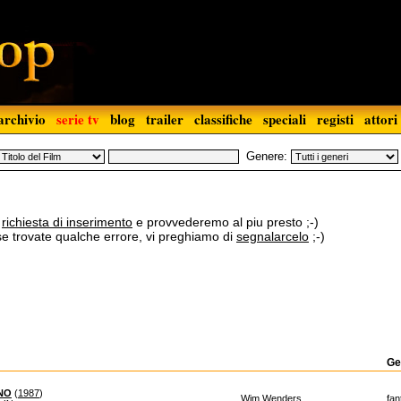
archivio
serie tv
blog
trailer
classifiche
speciali
registi
attori
Genere:
a
richiesta di inserimento
e provvederemo al piu presto ;-)
 se trovate qualche errore, vi preghiamo di
segnalarcelo
;-)
Ge
INO
(
1987
)
Wim Wenders
fan