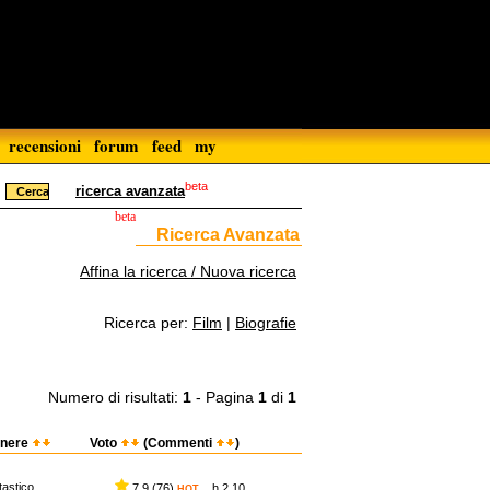
recensioni
forum
feed
my
beta
ricerca avanzata
beta
Ricerca Avanzata
Affina la ricerca / Nuova ricerca
Ricerca per:
Film
|
Biografie
Numero di risultati:
1
- Pagina
1
di
1
nere
Voto
(Commenti
)
tastico
7,9 (76)
h 2.10
HOT