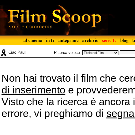
al cinema
in tv
anteprime
archivio
serie tv
blog
t
Ciao Paul!
Ricerca veloce:
Non hai trovato il film che ce
di inserimento
e provvederemo 
Visto che la ricerca è ancora 
errore, vi preghiamo di
segna