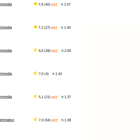
ommedia
7,9 (40)
h 1.57
HOT
ommedia
7,2 (27)
h 1.40
HOT
ommedia
6,6 (28)
h 2.05
HOT
ommedia
7,0 (4) h 1.43
ommedia
5,1 (21)
h 1.37
HOT
ammatico
7,0 (54)
h 1.38
HOT