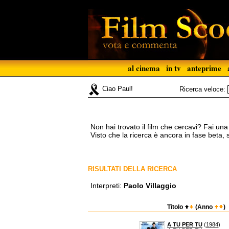
al cinema
in tv
anteprime
Ciao Paul!
Ricerca veloce:
Non hai trovato il film che cercavi? Fai un
Visto che la ricerca è ancora in fase beta,
RISULTATI DELLA RICERCA
Interpreti:
Paolo Villaggio
Titolo
(Anno
)
A TU PER TU
(
1984
)