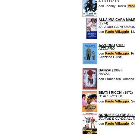
A TU PER TU
con Johnny Dorelli,
Paol
ALLA MIA CARA MAM
(
1974
)
ALLA MIA CARA MAM
con
Paolo Villaggio
, L
AZZURRO
(
2000
)
AZZURRO
con
Paolo Villaggio
, F
Graziano Giusti
BANZAI
(
1997
)
BANZAI
con Francesca Romana 
BEATI I RICCHI
(
1972
)
BEATI I RICCHI
con
Paolo Villaggio
, Sy
BONNIE E CLYDE ALL'
BONNIE E CLYDE ALL'I
con
Paolo Villaggio
, Or