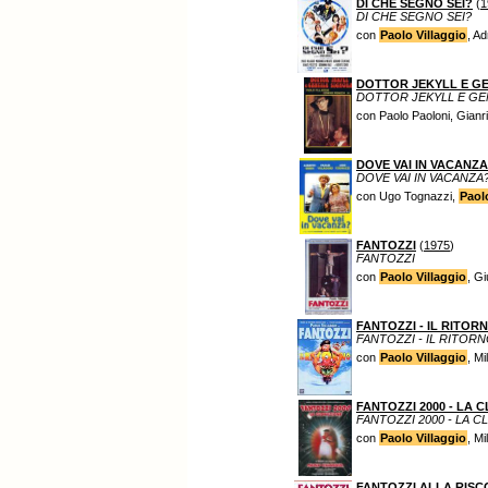
DI CHE SEGNO SEI?
(
1
DI CHE SEGNO SEI?
con
Paolo Villaggio
, Ad
DOTTOR JEKYLL E G
DOTTOR JEKYLL E GE
con Paolo Paoloni, Gian
DOVE VAI IN VACANZ
DOVE VAI IN VACANZA
con Ugo Tognazzi,
Paol
FANTOZZI
(
1975
)
FANTOZZI
con
Paolo Villaggio
, G
FANTOZZI - IL RITOR
FANTOZZI - IL RITOR
con
Paolo Villaggio
, M
FANTOZZI 2000 - LA 
FANTOZZI 2000 - LA 
con
Paolo Villaggio
, M
FANTOZZI ALLA RIS