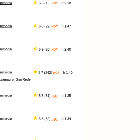
ommedia
6,6 (15)
h 2.10
HOT
ommedia
6,0 (22)
h 1.47
HOT
ommedia
6,9 (20)
h 2.40
HOT
ommedia
8,7 (342)
h 1.40
HOT
azzamauro, Gigi Reder
ommedia
5,6 (81)
h 1.35
HOT
ommedia
3,6 (82)
h 1.34
HOT