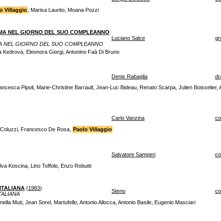
o Villaggio
, Marisa Laurito, Moana Pozzi
MA NEL GIORNO DEL SUO COMPLEANNO
Luciano Salce
gr
MA NEL GIORNO DEL SUO COMPLEANNO
ila Kedrova, Eleonora Giorgi, Antonino Faà Di Bruno
Denis Rabaglia
dr
rancesca Pipoli, Marie-Christine Barrault, Jean-Luc Bideau, Renato Scarpa, Julien Boisselie
Carlo Vanzina
c
Coluzzi, Francesco De Rosa,
Paolo Villaggio
Salvatore Samperi
c
lva Koscina, Lino Toffolo, Enzo Robutti
ITALIANA
(
1983
)
Steno
c
TALIANA
nella Muti, Jean Sorel, Martufello, Antonio Allocca, Antonio Basile, Eugenio Masciari