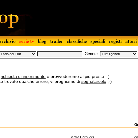
archivio
serie tv
blog
trailer
classifiche
speciali
registi
attori
Genere:
a
richiesta di inserimento
e provvederemo al piu presto ;-)
 se trovate qualche errore, vi preghiamo di
segnalarcelo
;-)
G
Sergio Corbucci
c