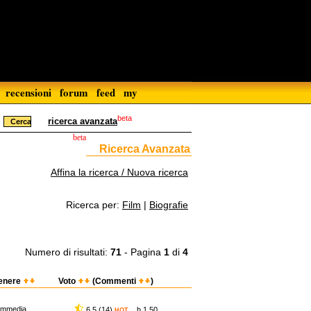
recensioni
forum
feed
my
beta
ricerca avanzata
beta
Ricerca Avanzata
Affina la ricerca / Nuova ricerca
Ricerca per:
Film
|
Biografie
Numero di risultati:
71
- Pagina
1
di
4
enere
Voto
(Commenti
)
ommedia
6,5 (14)
h 1.50
HOT