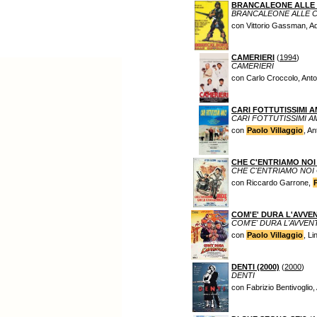
BRANCALEONE ALLE
BRANCALEONE ALLE 
con Vittorio Gassman, Ad
CAMERIERI
(
1994
)
CAMERIERI
con Carlo Croccolo, Anto
CARI FOTTUTISSIMI A
CARI FOTTUTISSIMI AM
con
Paolo Villaggio
, A
CHE C'ENTRIAMO NOI
CHE C'ENTRIAMO NOI
con Riccardo Garrone,
COM'E' DURA L'AVVE
COM'E' DURA L'AVVE
con
Paolo Villaggio
, L
DENTI (2000)
(
2000
)
DENTI
con Fabrizio Bentivoglio, 