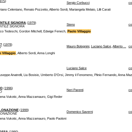
975
)
Sergio Corbucci
c
riano Celentano, Renato Pozzetto, Alberto Sordi, Mariangela Melato, Lilli Carati
ENTILE SIGNORA
(
1979
)
Steno
c
NTILE SIGNORA
rico Tedeschi, Gordon Mitchell, Edwige Fenech,
Paolo Villaggio
A?
(
1978
)
Mauro Bolognini
,
Luciano Salce
,
Alberto ...
c
?
o Villaggio
, Alberto Sordi, Anna Longhi
Luciano Salce
c
iuseppe Anatrelli, Liu Bosisio, Umberto D'Orsi, Jimmy il Fenomeno, Plinio Fernando, Anna M
NO
(
1996
)
Neri Parenti
c
NO
ilena Vukotic, Anna Mazzamauro, Gigi Reder
CLONAZIONE
(
1999
)
Domenico Saverni
c
CLONAZIONE
ilena Vukotic, Anna Mazzamauro, Paolo Paoloni
COSSA
(
1990
)