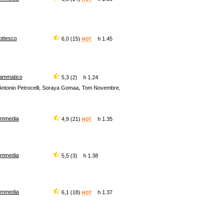
ottesco
6,0 (15)
h 1.45
HOT
ammatico
5,3 (2) h 1.24
r, Antonio Petrocelli, Soraya Gomaa, Tom Novembre,
ommedia
4,9 (21)
h 1.35
HOT
ommedia
5,5 (3) h 1.38
ommedia
6,1 (18)
h 1.37
HOT