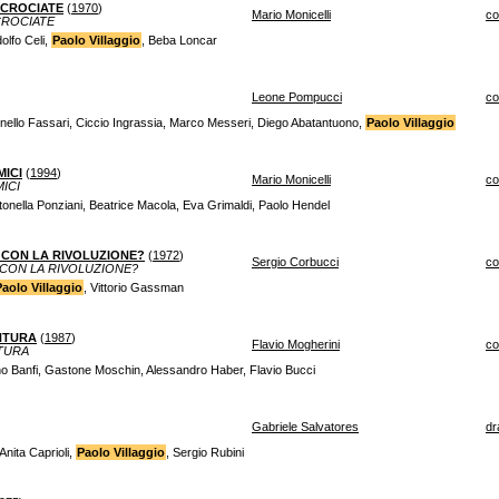
 CROCIATE
(
1970
)
Mario Monicelli
c
CROCIATE
olfo Celi,
Paolo Villaggio
, Beba Loncar
Leone Pompucci
c
nello Fassari, Ciccio Ingrassia, Marco Messeri, Diego Abatantuono,
Paolo Villaggio
MICI
(
1994
)
Mario Monicelli
c
ICI
ntonella Ponziani, Beatrice Macola, Eva Grimaldi, Paolo Hendel
 CON LA RIVOLUZIONE?
(
1972
)
Sergio Corbucci
c
 CON LA RIVOLUZIONE?
Paolo Villaggio
, Vittorio Gassman
NTURA
(
1987
)
Flavio Mogherini
c
NTURA
ino Banfi, Gastone Moschin, Alessandro Haber, Flavio Bucci
Gabriele Salvatores
dr
Anita Caprioli,
Paolo Villaggio
, Sergio Rubini