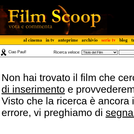
al cinema
in tv
anteprime
archivio
serie tv
blog
t
Ciao Paul!
Ricerca veloce:
Non hai trovato il film che ce
di inserimento
e provvederemo 
Visto che la ricerca è ancora 
errore, vi preghiamo di
segna