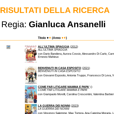
RISULTATI DELLA RICERCA
Regia:
Gianluca Ansanelli
Titolo
(Anno
)
ALL'ULTIMA SPIAGGIA
(
2012
)
ALL'ULTIMA SPIAGGIA
con Dario Bandiera, Aurora Cossio, Alessandro Di Carlo, Carm
Ernesto Mahieux
BENVENUTI IN CASA ESPOSITO
(
2021
)
BENVENUTI IN CASA ESPOSITO
con Giovanni Esposito, Antonia Truppo, Francesco Di Leva, 
COME FAR LITIGARE MAMMA E PAPA'
(
)
COME FAR LITIGARE MAMMA E PAPA'
con Giampaolo Morelli, Carolina Crescentini, Valentina Barbie
LA GUERRA DEI NONNI
(
2023
)
LA GUERRA DEI NONNI
con Vincenzo Salemme, Max Tortora, Ana Caterina Morariu, Lu