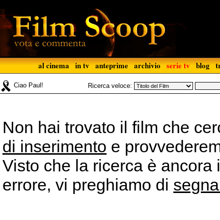
al cinema
in tv
anteprime
archivio
serie tv
blog
t
Ciao Paul!
Ricerca veloce:
Non hai trovato il film che ce
di inserimento
e provvederemo 
Visto che la ricerca è ancora 
errore, vi preghiamo di
segna