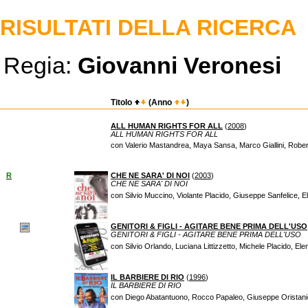
RISULTATI DELLA RICERCA
Regia:
Giovanni Veronesi
Titolo
(Anno
)
ALL HUMAN RIGHTS FOR ALL
(
2008
)
ALL HUMAN RIGHTS FOR ALL
con Valerio Mastandrea, Maya Sansa, Marco Giallini, Robert
R
CHE NE SARA' DI NOI
(
2003
)
CHE NE SARA' DI NOI
con Silvio Muccino, Violante Placido, Giuseppe Sanfelice, E
GENITORI & FIGLI - AGITARE BENE PRIMA DELL'USO
GENITORI & FIGLI - AGITARE BENE PRIMA DELL'USO
con Silvio Orlando, Luciana Littizzetto, Michele Placido, El
IL BARBIERE DI RIO
(
1996
)
IL BARBIERE DI RIO
con Diego Abatantuono, Rocco Papaleo, Giuseppe Oristani