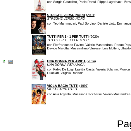
con Sergio Castellitto, Paolo Rossi, Filippa Lagerback, Erma
STREGHE VERSO NORD
(
2001
)
STREGHE VERSO NORD
con Teo Mammucari, Paul Sorvino, Daniele Liotti, Emmanue
TUTTI PER 1 - 1 PER TUTTI
(
2020
)
TUTTI PER 1 - 1 PER TUTTI
con Pierfrancesco Favino, Valerio Mastandrea, Rocco Papaleo
Davide Marotta, Massimiliano Varrese, Luis Molteni, Ubald
R
UNA DONNA PER AMICA
(
2014
)
UNA DONNA PER AMICA
con Fabio De Luigi, Laetitia Casta, Valeria Solarino, Monica
Cucciari, Virginia Raffaele
VIOLA BACIA TUTTI
(
1997
)
VIOLA BACIA TUTTI
con Asia Argento, Massimo Ceccherini, Valerio Mastandre
Pag