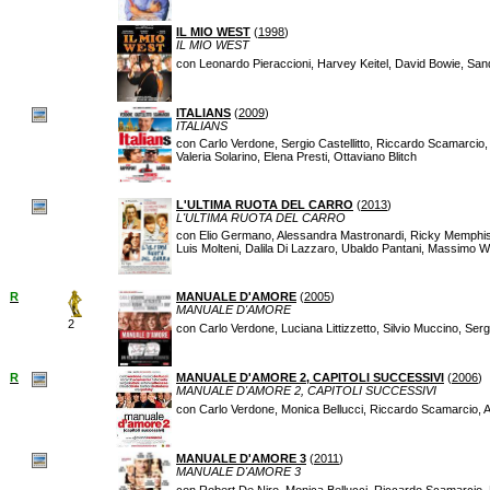
IL MIO WEST
(
1998
)
IL MIO WEST
con Leonardo Pieraccioni, Harvey Keitel, David Bowie, San
ITALIANS
(
2009
)
ITALIANS
con Carlo Verdone, Sergio Castellitto, Riccardo Scamarci
Valeria Solarino, Elena Presti, Ottaviano Blitch
L'ULTIMA RUOTA DEL CARRO
(
2013
)
L'ULTIMA RUOTA DEL CARRO
con Elio Germano, Alessandra Mastronardi, Ricky Memphis, S
Luis Molteni, Dalila Di Lazzaro, Ubaldo Pantani, Massimo We
R
MANUALE D'AMORE
(
2005
)
MANUALE D'AMORE
2
con Carlo Verdone, Luciana Littizzetto, Silvio Muccino, Ser
R
MANUALE D'AMORE 2, CAPITOLI SUCCESSIVI
(
2006
)
MANUALE D'AMORE 2, CAPITOLI SUCCESSIVI
con Carlo Verdone, Monica Bellucci, Riccardo Scamarcio, An
MANUALE D'AMORE 3
(
2011
)
MANUALE D'AMORE 3