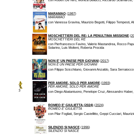
con Robert De Niro, Monica Bellucci, Riccardo Scamarcio, Mi
MARAMAO
(
1987
)
MARAMAO
con Vanessa Gravina, Maurizio Begotti, Filippo Tempesti, 
MOSCHETTIERI DEL RE: LA PENULTIMA MISSIONE
(
2
MOSCHETTIERI DEL RE
con Pierfrancesco Favino, Valerio Mastandrea, Rocco Papaleo
Solarino, Luis Molteni, Roberta Procida
NON E' UN PAESE PER GIOVANI
(
2017
)
NON È UN PAESE PER GIOVANI
con Filippo Scicchitano, Giovanni Anzaldo, Sara Serraiocco
PER AMORE, SOLO PER AMORE
(
1993
)
PER AMORE, SOLO PER AMORE
3
con Diego Abatantuono, Penelope Cruz, Alessandro Haber, S
ROMEO E' GIULIETTA (2024)
(
2024
)
ROMEO E' GIULIETTA
con Pilar Fogliati, Sergio Castellitto, Geppi Cucciari, Mau
SILENZIO SI NASCE
(
1996
)
SILENZIO SI NASCE