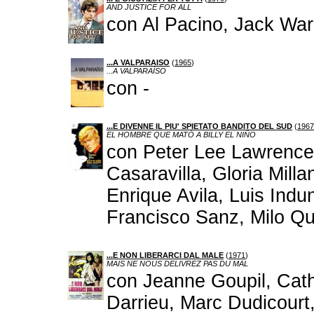
AND JUSTICE FOR ALL
con Al Pacino, Jack War
...A VALPARAISO
(
1965
)
...A VALPARAÍSO
con -
...E DIVENNE IL PIU' SPIETATO BANDITO DEL SUD
(
1967
EL HOMBRE QUE MATÓ A BILLY EL NIÑO
con Peter Lee Lawrence
Casaravilla, Gloria Milla
Enrique Avila, Luis Indu
Francisco Sanz, Milo Qu
...E NON LIBERARCI DAL MALE
(
1971
)
MAIS NE NOUS DELIVREZ PAS DU MAL
con Jeanne Goupil, Cat
Darrieu, Marc Dudicourt,