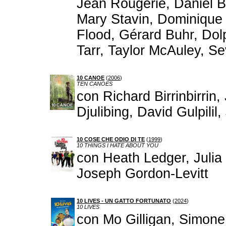
Jean Rougerie, Daniel B
Mary Stavin, Dominique
Flood, Gérard Buhr, Dol
Tarr, Taylor McAuley, 
10 CANOE
(
2006
)
TEN CANOES
con Richard Birrinbirrin,
Djulibing, David Gulpilil,
10 COSE CHE ODIO DI TE
(
1999
)
10 THINGS I HATE ABOUT YOU
con Heath Ledger, Julia 
Joseph Gordon-Levitt
10 LIVES - UN GATTO FORTUNATO
(
2024
)
10 LIVES
con Mo Gilligan, Simone