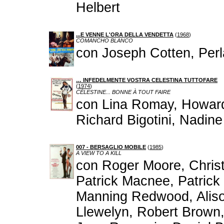
Helbert
...E VENNE L'ORA DELLA VENDETTA
(
1968
)
COMANCHO BLANCO
con Joseph Cotten, Perla
… INFEDELMENTE VOSTRA CELESTINA TUTTOFARE
(
1974
)
CÉLESTINE... BONNE À TOUT FAIRE
con Lina Romay, Howard 
Richard Bigotini, Nadi
007 - BERSAGLIO MOBILE
(
1985
)
A VIEW TO A KILL
con Roger Moore, Chris
Patrick Macnee, Patrick
Manning Redwood, Alis
Llewelyn, Robert Brown,