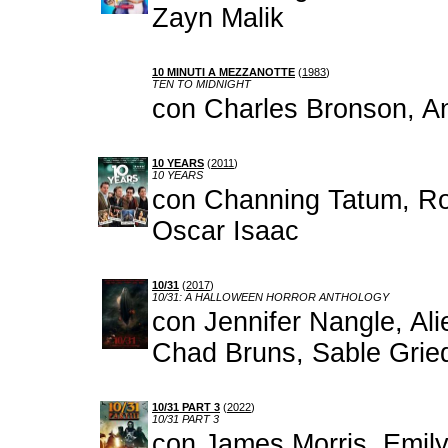
Zayn Malik
10 MINUTI A MEZZANOTTE
(
1983
)
TEN TO MIDNIGHT
con Charles Bronson, An
10 YEARS
(
2011
)
10 YEARS
con Channing Tatum, Ros
Oscar Isaac
10/31
(
2017
)
10/31: A HALLOWEEN HORROR ANTHOLOGY
con Jennifer Nangle, Al
Chad Bruns, Sable Gried
10/31 PART 3
(
2022
)
10/31 PART 3
con James Morris, Emily 