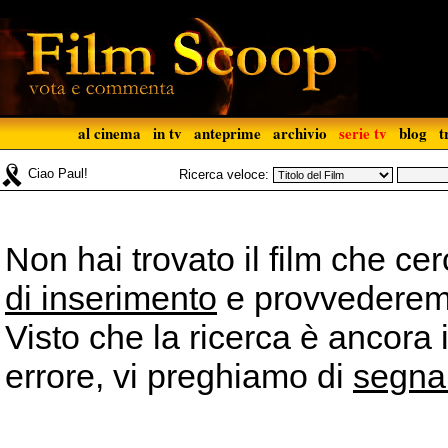
al cinema
in tv
anteprime
archivio
serie tv
blog
t
Ciao Paul!
Ricerca veloce:
Non hai trovato il film che ce
di inserimento
e provvederemo 
Visto che la ricerca è ancora 
errore, vi preghiamo di
segna