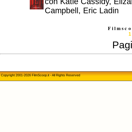
con Katie Cassidy, Eli
Campbell, Eric Ladin
F i l m s c
o
1
Pagi
Copyright 2001-2026 FilmScoop.it - All Rights Reserved