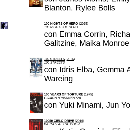
Blanton, Rylee Bolls
100 NIGHTS OF HERO
(
2025
)
100 NIGHTS OF HERO
con Emma Corrin, Richar
Galitzine, Maika Monroe
100 STREETS
(
2016
)
100 STREETS
con Idris Elba, Gemma A
Wareing
100 YEARS OF TORTURE
(
1975
)
GOMON HYAKUNEN SHI
con Yuki Minami, Jun Yo
10050 CIELO DRIVE
(
2016
)
WOLVES AT THE DOOR