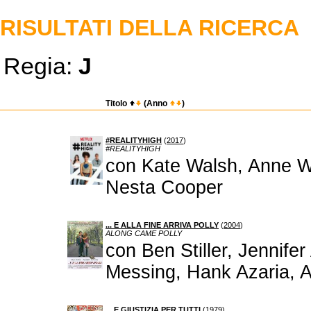
RISULTATI DELLA RICERCA
Regia:
J
Titolo
(Anno
)
#REALITYHIGH
(
2017
)
#REALITYHIGH
con Kate Walsh, Anne Wi
Nesta Cooper
... E ALLA FINE ARRIVA POLLY
(
2004
)
ALONG CAME POLLY
con Ben Stiller, Jennife
Messing, Hank Azaria, A
... E GIUSTIZIA PER TUTTI
(
1979
)