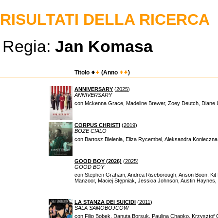
RISULTATI DELLA RICERCA
Regia:
Jan Komasa
Titolo
(Anno
)
ANNIVERSARY
(
2025
)
ANNIVERSARY
con Mckenna Grace, Madeline Brewer, Zoey Deutch, Diane 
CORPUS CHRISTI
(
2019
)
BOZE CIALO
con Bartosz Bielenia, Eliza Rycembel, Aleksandra Konieczna
GOOD BOY (2026)
(
2025
)
GOOD BOY
con Stephen Graham, Andrea Riseborough, Anson Boon, Kit 
Manzoor, Maciej Stępniak, Jessica Johnson, Austin Haynes,
LA STANZA DEI SUICIDI
(
2011
)
SALA SAMOBOJCOW
con Filip Bobek, Danuta Borsuk, Paulina Chapko, Krzysztof