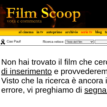
al cinema
in tv
anteprime
archivio
serie tv
blog
t
Ciao Paul!
Ricerca veloce:
Non hai trovato il film che ce
di inserimento
e provvederemo 
Visto che la ricerca è ancora 
errore, vi preghiamo di
segna