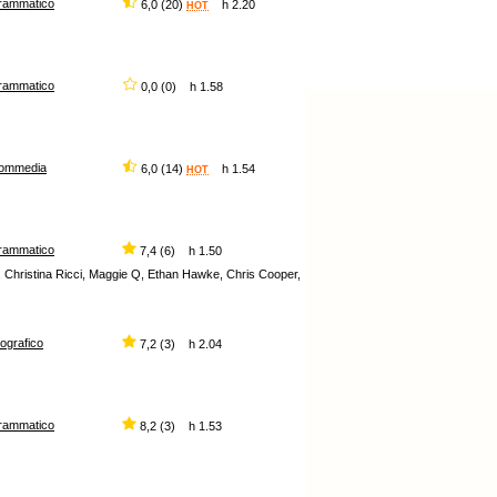
rammatico
6,0 (20)
h 2.20
HOT
rammatico
0,0 (0) h 1.58
ommedia
6,0 (14)
h 1.54
HOT
rammatico
7,4 (6) h 1.50
, Christina Ricci, Maggie Q, Ethan Hawke, Chris Cooper,
iografico
7,2 (3) h 2.04
rammatico
8,2 (3) h 1.53