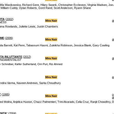
ia Wasikowska, Richard Gere, Hilary Swank, Christopher Eccleston, Virginia Madsen, Jo
 William Cuddy, Dylan Roberts, Gord Rand, Scott Anderson, Ryann Shane
ITA
(
2002
)
Mira Nair
d
NESS
a Rowlands, Juliette Lewis, Justin Chambers
OME
(
2006
)
Mira Nair
d
nda Barrett, Kal Penn, Tabassum Hasmi, Zuleikha Robinson, Jessica Blank, Gary Cowling
STA RILUTTANTE
(
2012
)
Mira Nair
d
UNDAMENTALIST
 Schreiber, Kiefer Sutherland, Om Puri, Riz Ahmed
Mira Nair
e
ndira Varma, Naveen Andrews, Sarita Choudhury
Z
(
1995
)
c
Mira Nair
d
ed Molina, Anjelica Huston, Chazz Palmentieri, Trini Alvarado, Celia Cruz, Ranjit Chowdhry, D
NITA'
(
2004
)