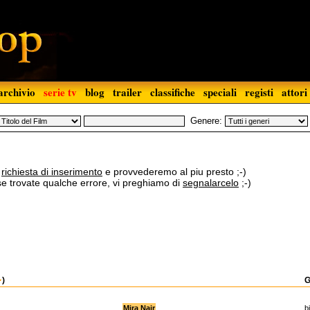
archivio
serie tv
blog
trailer
classifiche
speciali
registi
attori
Genere:
a
richiesta di inserimento
e provvederemo al piu presto ;-)
 se trovate qualche errore, vi preghiamo di
segnalarcelo
;-)
)
G
Mira Nair
b