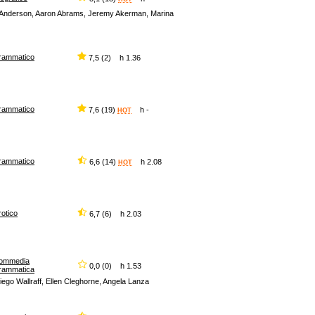
e Anderson, Aaron Abrams, Jeremy Akerman, Marina
rammatico
7,5 (2) h 1.36
rammatico
7,6 (19)
h -
HOT
rammatico
6,6 (14)
h 2.08
HOT
rotico
6,7 (6) h 2.03
ommedia
0,0 (0) h 1.53
rammatica
iego Wallraff, Ellen Cleghorne, Angela Lanza