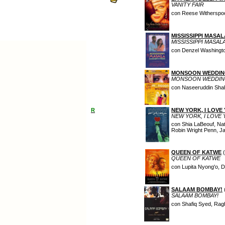
VANITY FAIR
con Reese Witherspoo
MISSISSIPPI MASAL
MISSISSIPPI MASAL
con Denzel Washingto
MONSOON WEDDI
MONSOON WEDDI
con Naseeruddin Shah,
R
NEW YORK, I LOVE
NEW YORK, I LOVE
con Shia LaBeouf, Nat
Robin Wright Penn, Ja
QUEEN OF KATWE
(
QUEEN OF KATWE
con Lupita Nyong'o, 
SALAAM BOMBAY!
SALAAM BOMBAY!
con Shafiq Syed, Rag