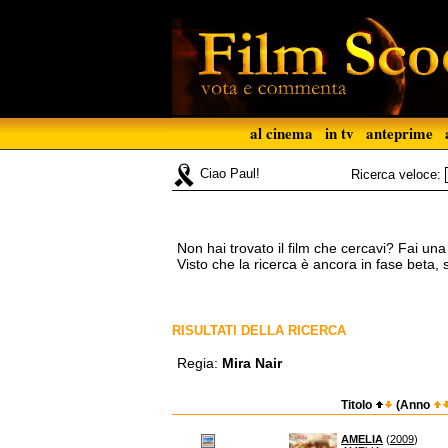
al cinema
in tv
anteprime
Ciao Paul!
Ricerca veloce:
Non hai trovato il film che cercavi? Fai un
Visto che la ricerca è ancora in fase beta,
RISULTATI DELLA RICERCA
Regia:
Mira Nair
Titolo
(Anno
AMELIA
(
2009
)