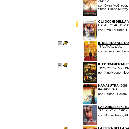
AMELIA
con Ewan McGregor, M
Stone, Duane Murray,
GLI OCCHI DELLA V
HYSTERICAL BLIND
1
con Uma Thurman, Gen
IL DESTINO NEL N
THE NAMESAKE
con Irrfan Khan, Jaci
IL FONDAMENTALI
THE RELUCTANT F
con Kate Hudson, Liev
KAMASUTRA
(
1996
)
KAMASUTRA
con Ramon Tikaram, I
LA FAMIGLIA PERE
THE PEREZ FAMILY
con Marisa Tomei, Alfr
LA FIERA DELLA VA