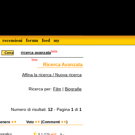
recensioni
forum
feed
my
beta
ricerca avanzata
beta
Ricerca Avanzata
Affina la ricerca / Nuova ricerca
Ricerca per:
Film
|
Biografie
Numero di risultati:
12
- Pagina
1
di
1
enere
Voto
(Commenti
)
iografico
5,1 (13)
h -
HOT