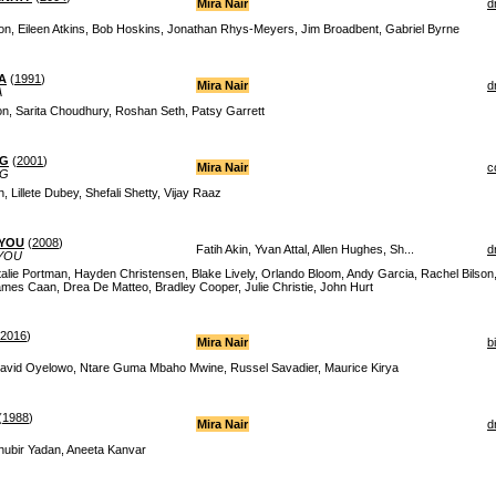
Mira Nair
d
n, Eileen Atkins, Bob Hoskins, Jonathan Rhys-Meyers, Jim Broadbent, Gabriel Byrne
A
(
1991
)
Mira Nair
d
A
n, Sarita Choudhury, Roshan Seth, Patsy Garrett
NG
(
2001
)
Mira Nair
c
NG
 Lillete Dubey, Shefali Shetty, Vijay Raaz
 YOU
(
2008
)
Fatih Akin, Yvan Attal, Allen Hughes, Sh...
d
 YOU
alie Portman, Hayden Christensen, Blake Lively, Orlando Bloom, Andy Garcia, Rachel Bilson
mes Caan, Drea De Matteo, Bradley Cooper, Julie Christie, John Hurt
2016
)
Mira Nair
b
David Oyelowo, Ntare Guma Mbaho Mwine, Russel Savadier, Maurice Kirya
(
1988
)
Mira Nair
d
hubir Yadan, Aneeta Kanvar