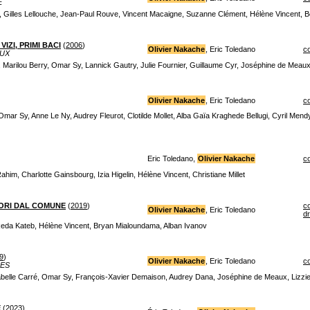
E
, Gilles Lellouche, Jean-Paul Rouve, Vincent Macaigne, Suzanne Clément, Hélène Vincent, 
VIZI, PRIMI BACI
(
2006
)
Olivier Nakache
, Eric Toledano
c
UX
Marilou Berry, Omar Sy, Lannick Gautry, Julie Fournier, Guillaume Cyr, Joséphine de Meau
Olivier Nakache
, Eric Toledano
c
Omar Sy, Anne Le Ny, Audrey Fleurot, Clotilde Mollet, Alba Gaïa Kraghede Bellugi, Cyril Men
Eric Toledano,
Olivier Nakache
c
im, Charlotte Gainsbourg, Izia Higelin, Hélène Vincent, Christiane Millet
UORI DAL COMUNE
(
2019
)
c
Olivier Nakache
, Eric Toledano
d
Reda Kateb, Hélène Vincent, Bryan Mialoundama, Alban Ivanov
9
)
Olivier Nakache
, Eric Toledano
c
ES
abelle Carré, Omar Sy, François-Xavier Demaison, Audrey Dana, Joséphine de Meaux, Lizzie
E
(
2023
)