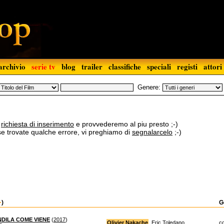
archivio
serie tv
blog
trailer
classifiche
speciali
registi
attori
Genere:
a
richiesta di inserimento
e provvederemo al piu presto ;-)
 se trovate qualche errore, vi preghiamo di
segnalarcelo
;-)
)
G
ENDILA COME VIENE
(
2017
)
Olivier Nakache
, Eric Toledano
c