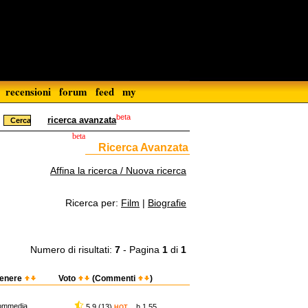
recensioni
forum
feed
my
beta
ricerca avanzata
beta
Ricerca Avanzata
Affina la ricerca / Nuova ricerca
Ricerca per:
Film
|
Biografie
Numero di risultati:
7
- Pagina
1
di
1
enere
Voto
(Commenti
)
ommedia
5,9 (13)
h 1.55
HOT