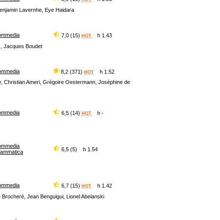
Benjamin Lavernhe, Eye Haidara
ommedia
7,0 (15)
h 1.43
HOT
x, Jacques Boudet
ommedia
8,2 (371)
h 1.52
HOT
dy, Christian Ameri, Grégoire Oestermann, Joséphine de
ommedia
6,5 (14)
h -
HOT
ommedia
6,5 (5) h 1.54
rammatica
ommedia
6,7 (15)
h 1.42
HOT
 Brocheré, Jean Benguigui, Lionel Abelanski