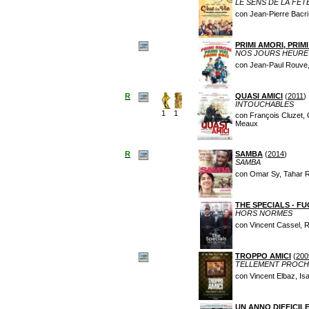
LE SENS DE LA FÊT
con Jean-Pierre Bacri
PRIMI AMORI, PRIMI 
NOS JOURS HEURE
con Jean-Paul Rouve, 
R
QUASI AMICI
(
2011
)
INTOUCHABLES
1
1
con François Cluzet, 
Meaux
R
SAMBA
(
2014
)
SAMBA
con Omar Sy, Tahar Rah
THE SPECIALS - F
HORS NORMES
con Vincent Cassel, 
TROPPO AMICI
(
200
TELLEMENT PROCH
con Vincent Elbaz, Is
UN ANNO DIFFICIL