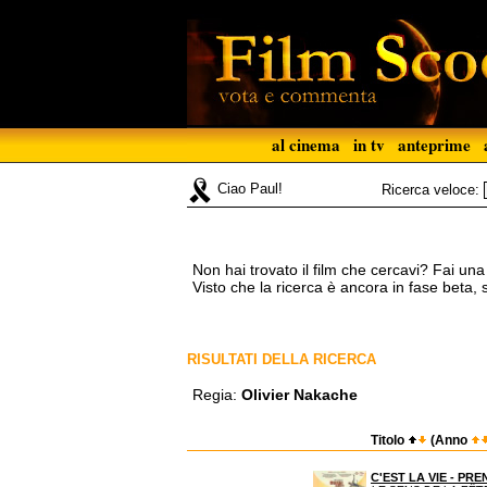
al cinema
in tv
anteprime
Ciao Paul!
Ricerca veloce:
Non hai trovato il film che cercavi? Fai un
Visto che la ricerca è ancora in fase beta,
RISULTATI DELLA RICERCA
Regia:
Olivier Nakache
Titolo
(Anno
C'EST LA VIE - PR