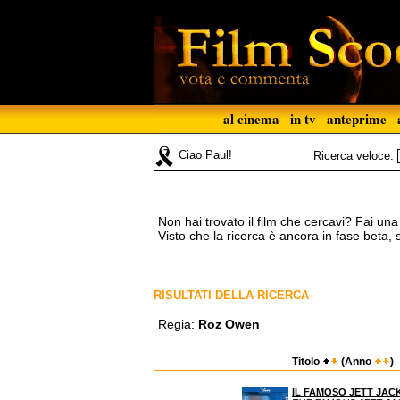
al cinema
in tv
anteprime
Ciao Paul!
Ricerca veloce:
Non hai trovato il film che cercavi? Fai un
Visto che la ricerca è ancora in fase beta,
RISULTATI DELLA RICERCA
Regia:
Roz Owen
Titolo
(Anno
)
IL FAMOSO JETT JAC