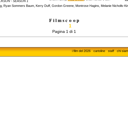
CKSON - SEASON 1
, Ryan Sommers Baum, Kerry Duff, Gordon Greene, Montrose Hagins, Melanie Nicholls-Kin
F i l m s c
o
o p
1
Pagina 1 di 1
i film del 2026
cartoline
staff
chi sia