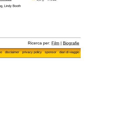
g, Lindy Booth
Ricerca per:
Film
|
Biografie
mo
disclaimer
privacy policy
sponsor
diari di viaggio