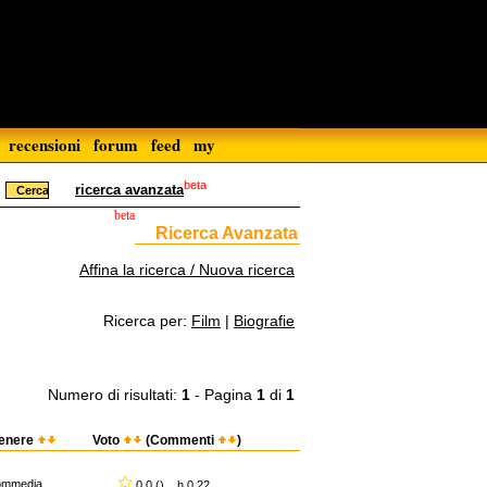
recensioni
forum
feed
my
beta
ricerca avanzata
beta
Ricerca Avanzata
Affina la ricerca / Nuova ricerca
Ricerca per:
Film
|
Biografie
Numero di risultati:
1
- Pagina
1
di
1
enere
Voto
(Commenti
)
ommedia
0,0 () h 0.22