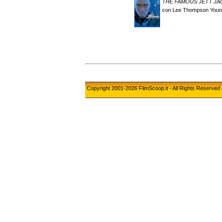
THE FAMOUS JETT JA
con Lee Thompson Young
Copyright 2001-2026 FilmScoop.it - All Rights Reserved