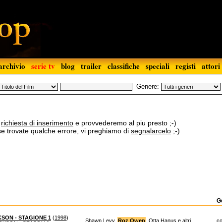
archivio
serie tv
blog
trailer
classifiche
speciali
registi
attori
Genere:
a
richiesta di inserimento
e provvederemo al piu presto ;-)
 se trovate qualche errore, vi preghiamo di
segnalarcelo
;-)
G
KSON - STAGIONE 1
(
1998
)
Shawn Levy,
Roz Owen
, Otta Hanus e altri
c