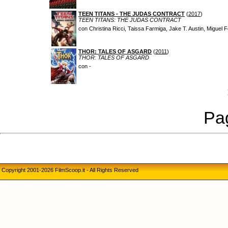
TEEN TITANS - THE JUDAS CONTRACT
(
2017
)
TEEN TITANS: THE JUDAS CONTRACT
con Christina Ricci, Taissa Farmiga, Jake T. Austin, Miguel 
THOR: TALES OF ASGARD
(
2011
)
THOR: TALES OF ASGARD
con -
Pag
Copyright 2001-2026 FilmScoop.it - All Rights Reserved