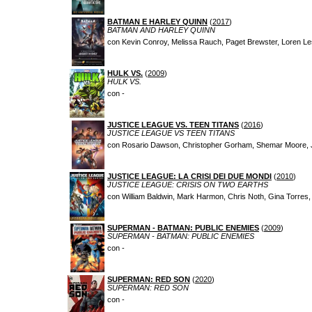
BATMAN E HARLEY QUINN
(
2017
)
BATMAN AND HARLEY QUINN
con Kevin Conroy, Melissa Rauch, Paget Brewster, Loren Le
HULK VS.
(
2009
)
HULK VS.
con -
JUSTICE LEAGUE VS. TEEN TITANS
(
2016
)
JUSTICE LEAGUE VS TEEN TITANS
con Rosario Dawson, Christopher Gorham, Shemar Moore, J
JUSTICE LEAGUE: LA CRISI DEI DUE MONDI
(
2010
)
JUSTICE LEAGUE: CRISIS ON TWO EARTHS
con William Baldwin, Mark Harmon, Chris Noth, Gina Torre
SUPERMAN - BATMAN: PUBLIC ENEMIES
(
2009
)
SUPERMAN - BATMAN: PUBLIC ENEMIES
con -
SUPERMAN: RED SON
(
2020
)
SUPERMAN: RED SON
con -