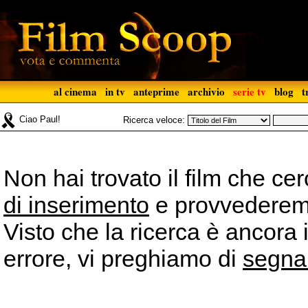
al cinema
in tv
anteprime
archivio
serie tv
blog
t
Ciao Paul!
Ricerca veloce:
Non hai trovato il film che ce
di inserimento
e provvederemo 
Visto che la ricerca è ancora 
errore, vi preghiamo di
segna