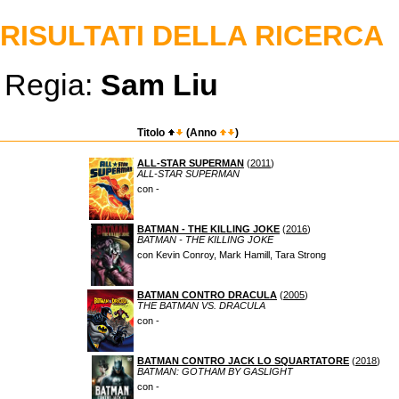
RISULTATI DELLA RICERCA
Regia:
Sam Liu
Titolo
(Anno
)
ALL-STAR SUPERMAN
(
2011
)
ALL-STAR SUPERMAN
con -
BATMAN - THE KILLING JOKE
(
2016
)
BATMAN - THE KILLING JOKE
con Kevin Conroy, Mark Hamill, Tara Strong
BATMAN CONTRO DRACULA
(
2005
)
THE BATMAN VS. DRACULA
con -
BATMAN CONTRO JACK LO SQUARTATORE
(
2018
)
BATMAN: GOTHAM BY GASLIGHT
con -