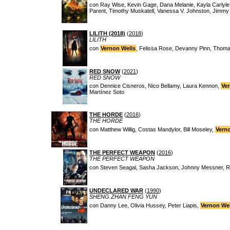
con Ray Wise, Kevin Gage, Dana Melanie, Kayla Carlyle
Parent, Timothy Muskatell, Vanessa V. Johnston, Jimmy 
LILITH (2018)
(
2018
)
LILITH
con
Vernon Wells
, Felissa Rose, Devanny Pinn, Thom
RED SNOW
(
2021
)
RED SNOW
con Dennice Cisneros, Nico Bellamy, Laura Kennon,
Ver
Martínez Soto
THE HORDE
(
2016
)
THE HORDE
con Matthew Willig, Costas Mandylor, Bill Moseley,
Vern
THE PERFECT WEAPON
(
2016
)
THE PERFECT WEAPON
con Steven Seagal, Sasha Jackson, Johnny Messner, R
UNDECLARED WAR
(
1990
)
SHENG ZHAN FENG YUN
con Danny Lee, Olivia Hussey, Peter Liapis,
Vernon Wel