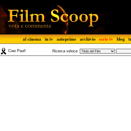
al cinema
in tv
anteprime
archivio
serie tv
blog
t
Ciao Paul!
Ricerca veloce: