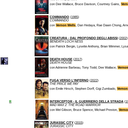
con Dee Wallace, Bruce Davison, Courtney Gains,
Vern
COMMANDO
(
1985
)
COMMANDO
con
Vernon Wells
, Dan Hedaya, Rae Dawn Chong, Arn
CREATURA - DAL PROFONDO DEGLI ABISSI
(
2002
)
BENEATH LOCH NESS
con Patrick Bergin, Lysette Anthony, Brian Wimmer, Lys
DEATH HOUSE
(
2017
)
DEATH HOUSE
con Adrienne Barbeau, Tony Todd, Dee Wallace,
Vernon
FUGA VERSO L'INFERNO
(
2022
)
THE PRICE WE PAY
con Emile Hirsch, Stephen Dorff, Gigi Zumbado,
Vernon
R
INTERCEPTOR - IL GUERRIERO DELLA STRADA
(
1
MAD MAX 2: THE ROAD WARRIOR
con Mel Gibson, Bruce Spence, Michael Preston,
Verno
JURASSIC CITY
(
2015
)
JURASSIC CITY