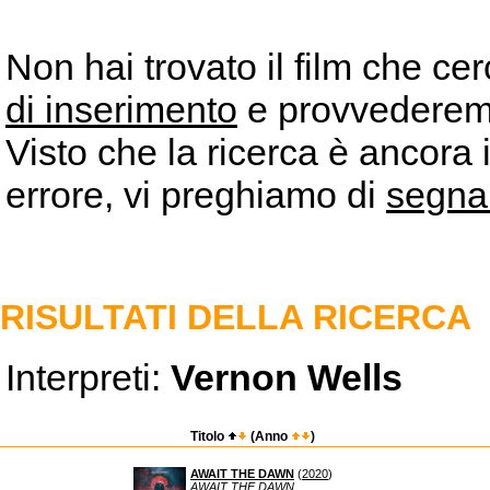
Non hai trovato il film che ce
di inserimento
e provvederemo 
Visto che la ricerca è ancora 
errore, vi preghiamo di
segna
RISULTATI DELLA RICERCA
Interpreti:
Vernon Wells
Titolo
(Anno
)
AWAIT THE DAWN
(
2020
)
AWAIT THE DAWN