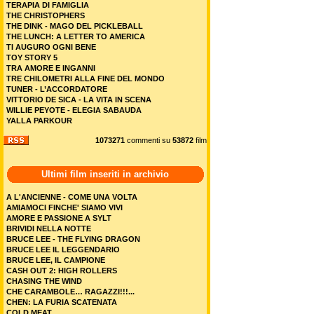
TERAPIA DI FAMIGLIA
THE CHRISTOPHERS
THE DINK - MAGO DEL PICKLEBALL
THE LUNCH: A LETTER TO AMERICA
TI AUGURO OGNI BENE
TOY STORY 5
TRA AMORE E INGANNI
TRE CHILOMETRI ALLA FINE DEL MONDO
TUNER - L’ACCORDATORE
VITTORIO DE SICA - LA VITA IN SCENA
WILLIE PEYOTE - ELEGIA SABAUDA
YALLA PARKOUR
1073271
commenti su
53872
film
Ultimi film inseriti in archivio
A L'ANCIENNE - COME UNA VOLTA
AMIAMOCI FINCHE' SIAMO VIVI
AMORE E PASSIONE A SYLT
BRIVIDI NELLA NOTTE
BRUCE LEE - THE FLYING DRAGON
BRUCE LEE IL LEGGENDARIO
BRUCE LEE, IL CAMPIONE
CASH OUT 2: HIGH ROLLERS
CHASING THE WIND
CHE CARAMBOLE… RAGAZZI!!!...
CHEN: LA FURIA SCATENATA
COLD MEAT