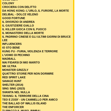
COLONY
CROCIERA CON DELITTO
DA HONG KONG: L'URLO, IL FURORE, LA MORTE
DELIBAL - DOLCE VELENO
GOOD FORTUNE
IL DIVORZIO DI ANDREA
IL GIUSTIZIERE GIALLO
IL KILLER GIOCA CON IL FUOCO
IL MONASTERO DELLA MORTE
IL PADRINO CINESE E GLI ULTIMI GIORNI DI BRUCE
LEE
INFLUENCERS
IO STO BENE
KUNG FU - FURIA, VIOLENZA E TERRORE
L'UOMO DI PECHINO
MADBALL
MAI FIDARSI DI MIO MARITO
MK ULTRA
MONSTER GRIZZLY
QUATTRO STORIE PER NON DORMIRE
RED SPIRIT LAKE
SAVAGE HUNT
SHELTER (2014)
SING SING (2023)
SVANITA NEL NULLA
TAYANG: IL TERRORE DELLA CINA
TEO E ZODI' - UN CAMMELLO PER AMICO
THE BALLAD OF WALLIS ISLAND
THE ENFORCER
TI SPACCO IL MUSO, BIMBA!