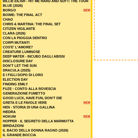
BILLIE EILISH - HIT ME HARD AND SOFT: THE TOUR
BLUE (2026)
BORGO
NEW
BOWIE: THE FINAL ACT
CHAO
CHRIS & MARTINA: THE FINAL SET
CITIZEN VIGILANTE
CLARA (2026)
CON LA PIOGGIA DENTRO
CORPI MUTANTI
COS'E' L'AMORE?
CREATURE LUMINOSE
DEEP WATER - INCUBO DAGLI ABISSI
DISCLOSURE DAY
DON'T LET THE SUN
DRACULA (2025)
E I FIGLI DOPO DI LORO
ELECTION DAY
FINDING EMILY
FUZE - CONTO ALLA ROVESCIA
GENERAZIONE FUMETTO
GOOD LUCK, HAVE FUN, DON’T DIE
GRETA E LE FAVOLE VERE
NEW
HEN - STORIA DI UNA GALLINA
HIEDRA
HOKUM
NEW
HOPPER - IL SEGRETO DELLA MARMOTTA
IBRIDAZIONI
IL BACIO DELLA DONNA RAGNO (2026)
IL GRANDE BOCCIA