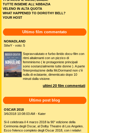
TUTTE INSIEME ALL'ABBAZIA
VELENO IN ALTA QUOTA
WHAT HAPPENED TO DOROTHY BELL?
YOUR HOST
Ultimo film commentato
NOMADLAND
StIwY - voto: 5
Sopravvalutato e furbo ibrido docu-film con
ritmi altalenanti con un pizzico di
femminismo ( le protagoniste principali
sono sostanzialmente tutte donne ). A parte
l'interpretazione della McDormand non c'è
nulla di eclatante, dimenticato dopo 10
minuti dalla visione.
ultimi 20 film commentati
Ultimo post blog
OSCAR 2018
3/6/2018 10:08:03 AM - Kater
Si è celebrata il 4 marzo 2018 la 90° edizione della
Cerimonia degli Oscar, al Dolby Theatre di Los Angeles.
Ecco l'elenco completo degli Oscar 2018, con i relativi