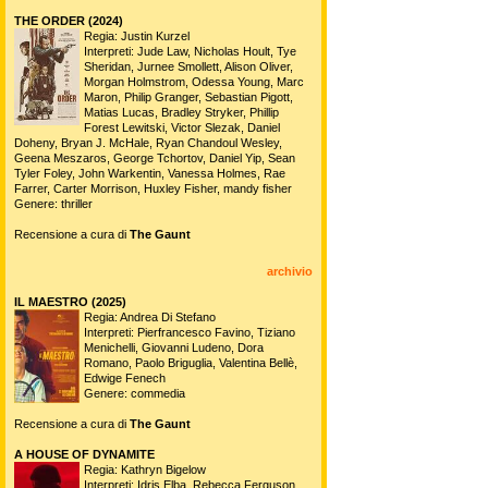
THE ORDER (2024)
Regia: Justin Kurzel
Interpreti: Jude Law, Nicholas Hoult, Tye
Sheridan, Jurnee Smollett, Alison Oliver,
Morgan Holmstrom, Odessa Young, Marc
Maron, Philip Granger, Sebastian Pigott,
Matias Lucas, Bradley Stryker, Phillip
Forest Lewitski, Victor Slezak, Daniel
Doheny, Bryan J. McHale, Ryan Chandoul Wesley,
Geena Meszaros, George Tchortov, Daniel Yip, Sean
Tyler Foley, John Warkentin, Vanessa Holmes, Rae
Farrer, Carter Morrison, Huxley Fisher, mandy fisher
Genere: thriller
Recensione a cura di
The Gaunt
archivio
IL MAESTRO (2025)
Regia: Andrea Di Stefano
Interpreti: Pierfrancesco Favino, Tiziano
Menichelli, Giovanni Ludeno, Dora
Romano, Paolo Briguglia, Valentina Bellè,
Edwige Fenech
Genere: commedia
Recensione a cura di
The Gaunt
A HOUSE OF DYNAMITE
Regia: Kathryn Bigelow
Interpreti: Idris Elba, Rebecca Ferguson,