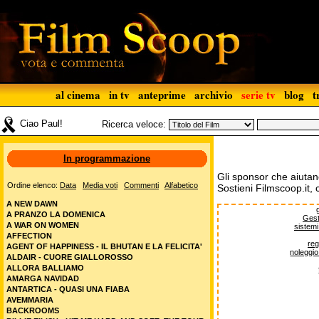
al cinema
in tv
anteprime
archivio
serie tv
blog
t
Ciao Paul!
Ricerca veloce:
In programmazione
Gli sponsor che aiutan
Ordine elenco:
Data
Media voti
Commenti
Alfabetico
Sostieni Filmscoop.it, 
A NEW DAWN
A PRANZO LA DOMENICA
Gest
A WAR ON WOMEN
sistemi 
AFFECTION
reg
AGENT OF HAPPINESS - IL BHUTAN E LA FELICITA'
noleggi
ALDAIR - CUORE GIALLOROSSO
ALLORA BALLIAMO
AMARGA NAVIDAD
ANTARTICA - QUASI UNA FIABA
AVEMMARIA
BACKROOMS