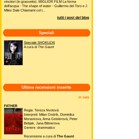
vincitori (in grassetto). MIGLIOR FILM La forma
dell'acqua - The shape of water - Guillermo del Toro e J.
Miles Dale Chiamami col t...
tutti i post del blog
Speciali
Speciale SHOKUZAI
A cura di
The Gaunt
Ultime recensioni inserite
in sala
FATHER
Regia: Tereza Nvotová
Interpreti: Milan Ondrík, Dominika
Moravkova, Anna Geislerová, Peter
Bebjak, Jana Bittnerova
Genere: drammatico
Recensione a cura di
The Gaunt