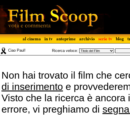
al cinema
in tv
anteprime
archivio
serie tv
blog
t
Ciao Paul!
Ricerca veloce:
Non hai trovato il film che ce
di inserimento
e provvederemo 
Visto che la ricerca è ancora 
errore, vi preghiamo di
segna