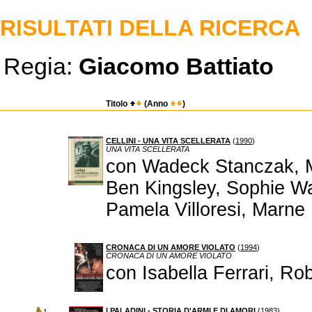
RISULTATI DELLA RICERCA
Regia:
Giacomo Battiato
Titolo
(Anno
)
CELLINI - UNA VITA SCELLERATA
(
1990
)
UNA VITA SCELLERATA
con Wadeck Stanczak, M
Ben Kingsley, Sophie Wa
Pamela Villoresi, Marne 
CRONACA DI UN AMORE VIOLATO
(
1994
)
CRONACA DI UN AMORE VIOLATO
con Isabella Ferrari, Ro
I PALADINI - STORIA D'ARMI E DI AMORI
(
1983
)