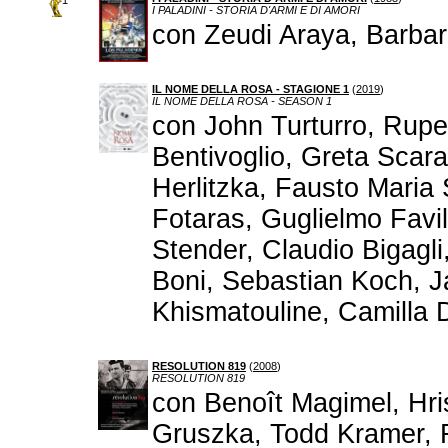
1
I PALADINI - STORIA D'ARMI E DI AMORI
con Zeudi Araya, Barba
IL NOME DELLA ROSA - STAGIONE 1
(
2019
)
IL NOME DELLA ROSA - SEASON 1
con John Turturro, Rupe
Bentivoglio, Greta Scar
Herlitzka, Fausto Maria
Fotaras, Guglielmo Favi
Stender, Claudio Bigagli
Boni, Sebastian Koch, 
Khismatouline, Camilla 
RESOLUTION 819
(
2008
)
RESOLUTION 819
con Benoît Magimel, Hris
Gruszka, Todd Kramer, R