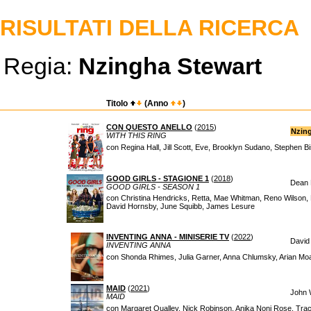
RISULTATI DELLA RICERCA
Regia:
Nzingha Stewart
Titolo
(Anno
)
CON QUESTO ANELLO
(
2015
)
Nzing
WITH THIS RING
con Regina Hall, Jill Scott, Eve, Brooklyn Sudano, Stephen B
GOOD GIRLS - STAGIONE 1
(
2018
)
Dean P
GOOD GIRLS - SEASON 1
con Christina Hendricks, Retta, Mae Whitman, Reno Wilson, M
David Hornsby, June Squibb, James Lesure
INVENTING ANNA - MINISERIE TV
(
2022
)
David 
INVENTING ANNA
con Shonda Rhimes, Julia Garner, Anna Chlumsky, Arian M
MAID
(
2021
)
John 
MAID
con Margaret Qualley, Nick Robinson, Anika Noni Rose, Trac