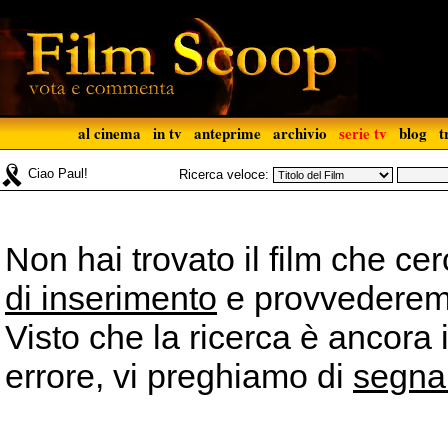
al cinema
in tv
anteprime
archivio
serie tv
blog
t
Ciao Paul!
Ricerca veloce:
Non hai trovato il film che ce
di inserimento
e provvederemo 
Visto che la ricerca è ancora 
errore, vi preghiamo di
segna