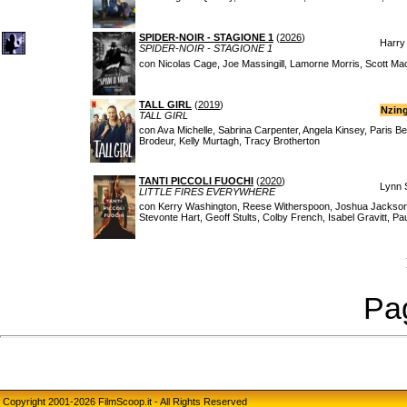
SPIDER-NOIR - STAGIONE 1
(
2026
)
Harry
SPIDER-NOIR - STAGIONE 1
con Nicolas Cage, Joe Massingill, Lamorne Morris, Scott Mac
TALL GIRL
(
2019
)
Nzing
TALL GIRL
con Ava Michelle, Sabrina Carpenter, Angela Kinsey, Paris B
Brodeur, Kelly Murtagh, Tracy Brotherton
TANTI PICCOLI FUOCHI
(
2020
)
Lynn S
LITTLE FIRES EVERYWHERE
con Kerry Washington, Reese Witherspoon, Joshua Jackson,
Stevonte Hart, Geoff Stults, Colby French, Isabel Gravitt, Pa
Pag
Copyright 2001-2026 FilmScoop.it - All Rights Reserved