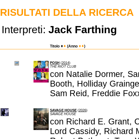
RISULTATI DELLA RICERCA
Interpreti:
Jack Farthing
Titolo
(Anno
)
POSH
(
2014
)
THE RIOT CLUB
con Natalie Dormer, Sa
Booth, Holliday Graing
Sam Reid, Freddie Foxx
SAVAGE HOUSE
(
2026
)
SAVAGE HOUSE
con Richard E. Grant, C
Lord Cassidy, Richard 