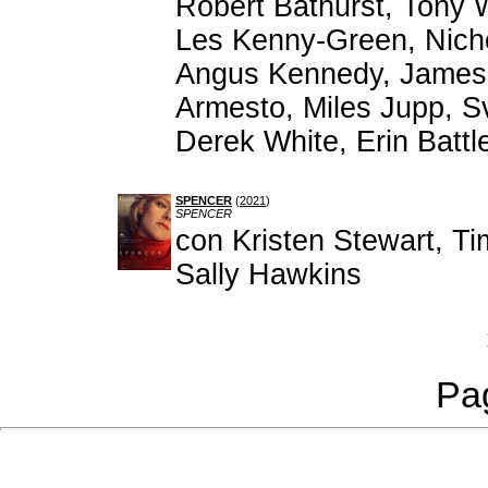
Robert Bathurst, Tony 
Les Kenny-Green, Nich
Angus Kennedy, James 
Armesto, Miles Jupp, S
Derek White, Erin Batt
SPENCER
(
2021
)
SPENCER
con Kristen Stewart, Ti
Sally Hawkins
Pag