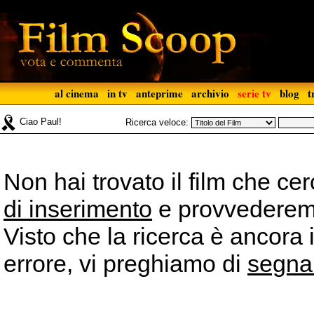
al cinema
in tv
anteprime
archivio
serie tv
blog
t
Ciao Paul!
Ricerca veloce:
Non hai trovato il film che ce
di inserimento
e provvederemo 
Visto che la ricerca è ancora 
errore, vi preghiamo di
segna