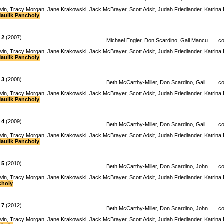
dwin, Tracy Morgan, Jane Krakowski, Jack McBrayer, Scott Adsit, Judah Friedlander, Katrina
aulik Pancholy
 2
(
2007
)
Michael Engler
,
Don Scardino
,
Gail Mancu...
c
dwin, Tracy Morgan, Jane Krakowski, Jack McBrayer, Scott Adsit, Judah Friedlander, Katrina
aulik Pancholy
 3
(
2008
)
Beth McCarthy-Miller
,
Don Scardino
,
Gail...
c
dwin, Tracy Morgan, Jane Krakowski, Jack McBrayer, Scott Adsit, Judah Friedlander, Katrina
aulik Pancholy
 4
(
2009
)
Beth McCarthy-Miller
,
Don Scardino
,
Gail...
c
dwin, Tracy Morgan, Jane Krakowski, Jack McBrayer, Scott Adsit, Judah Friedlander, Katrina
aulik Pancholy
 5
(
2010
)
Beth McCarthy-Miller
,
Don Scardino
,
John...
c
dwin, Tracy Morgan, Jane Krakowski, Jack McBrayer, Scott Adsit, Judah Friedlander, Katrin
choly
 7
(
2012
)
Beth McCarthy-Miller
,
Don Scardino
,
John...
c
dwin, Tracy Morgan, Jane Krakowski, Jack McBrayer, Scott Adsit, Judah Friedlander, Katrin