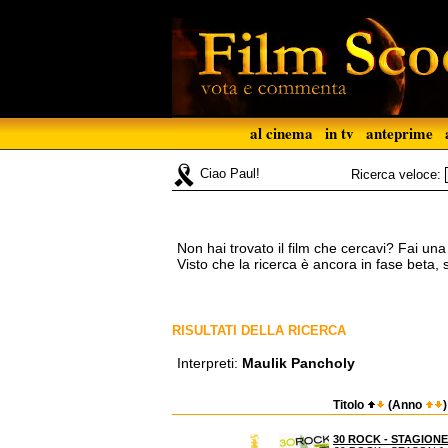
al cinema
in tv
anteprime
Ciao Paul!
Ricerca veloce:
Non hai trovato il film che cercavi? Fai un
Visto che la ricerca è ancora in fase beta,
RISULTATI DELLA RICERCA
Interpreti:
Maulik Pancholy
Titolo
(Anno
)
30 ROCK - STAGIONE