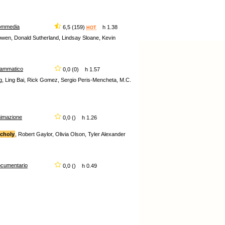
ommedia
6,5 (159)
h 1.38
HOT
Bowen, Donald Sutherland, Lindsay Sloane, Kevin
rammatico
0,0 (0) h 1.57
, Ling Bai, Rick Gomez, Sergio Peris-Mencheta, M.C.
imazione
0,0 () h 1.26
ncholy
, Robert Gaylor, Olivia Olson, Tyler Alexander
cumentario
0,0 () h 0.49