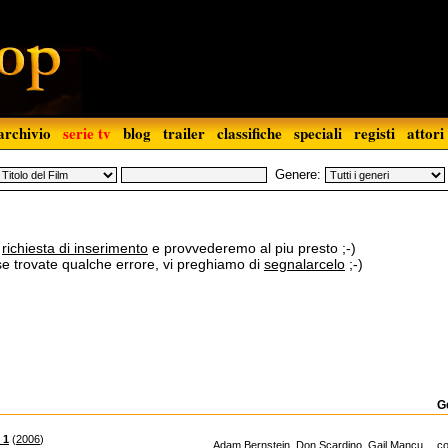
archivio
serie tv
blog
trailer
classifiche
speciali
registi
attori
Genere:
a
richiesta di inserimento
e provvederemo al piu presto ;-)
 se trovate qualche errore, vi preghiamo di
segnalarcelo
;-)
G
 1
(
2006
)
Adam Bernstein
,
Don Scardino
,
Gail Mancu...
c