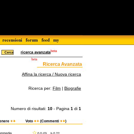
recensioni
forum
feed
my
beta
ricerca avanzata
beta
Ricerca Avanzata
Affina la ricerca / Nuova ricerca
Ricerca per:
Film
|
Biografie
Numero di risultati:
10
- Pagina
1
di
1
enere
Voto
(Commenti
)
ommedia
0,0 (0) h 0.22