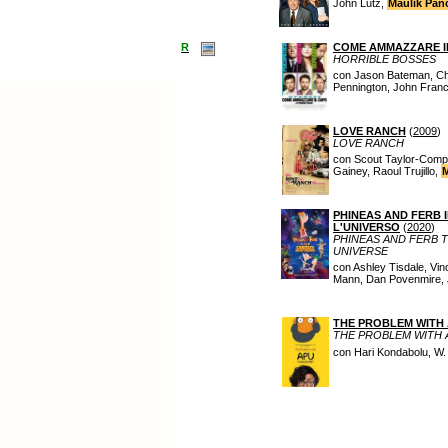
John Lutz,
Maulik Pan
R
COME AMMAZZARE IL
HORRIBLE BOSSES
con Jason Bateman, Char
Pennington, John Franc
LOVE RANCH
(
2009
)
LOVE RANCH
con Scout Taylor-Compt
Gainey, Raoul Trujillo,
M
PHINEAS AND FERB 
L'UNIVERSO
(
2020
)
PHINEAS AND FERB 
UNIVERSE
con Ashley Tisdale, Vin
Mann, Dan Povenmire, J
THE PROBLEM WITH
THE PROBLEM WITH 
con Hari Kondabolu, W. 