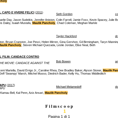
choly
 CAPO E VIVERE FELICI
(
2011
)
Seth Gordon
c
lie Day, Jason Sudeikis, Jennifer Aniston, Colin Farrell, Jamie Foxx, Kevin Spacey, Julie 
is Daley, Isaiah Mustafa,
Maulik Pancholy
, Chad Coleman, Meghan Markle
Taylor Hackford
d
on, Bryan Cranston, Joe Pesci, Helen Mirren, Gina Gershon, Gil Birmingham, Taryn Manning
aulik Pancholy
, Steven Michael Quezada, Leslie Jordan, Elise Neal, Beth
IL FILM: CANDACE CONTRO
Bob Bowen
an
THE MOVIE: CANDACE AGAINST THE
cent Martella, David Errigo Jr., Caroline Rhea, Dee Bradley Baker, Alyson Stoner,
Maulik Pa
eff 'Swampy' Marsh, Mitchel Musso, Diedrich Bader, Kelly Hu, Thomas Middleditch
 APU
(
2017
)
Michael Melamedoff
do
APU
Kamau Bell, Kal Penn, Aziz Ansari,
Maulik Pancholy
F i l m s c
o
o p
1
Pagina 1 di 1