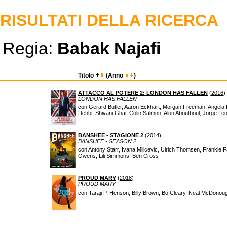
RISULTATI DELLA RICERCA
Regia:
Babak Najafi
Titolo
(Anno
)
ATTACCO AL POTERE 2: LONDON HAS FALLEN
(
2016
)
LONDON HAS FALLEN
con Gerard Butler, Aaron Eckhart, Morgan Freeman, Angela Ba
Dehbi, Shivani Ghai, Colin Salmon, Alon Aboutboul, Jorge Le
BANSHEE - STAGIONE 2
(
2014
)
BANSHEE - SEASON 2
con Antony Starr, Ivana Milicevic, Ulrich Thomsen, Frankie 
Owens, Lili Simmons, Ben Cross
PROUD MARY
(
2018
)
PROUD MARY
con Taraji P. Henson, Billy Brown, Bo Cleary, Neal McDono