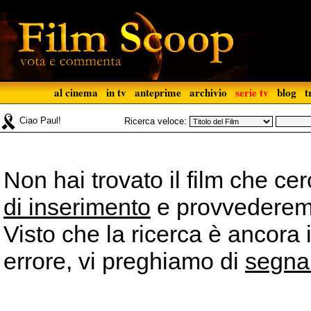
al cinema
in tv
anteprime
archivio
serie tv
blog
t
Ciao Paul!
Ricerca veloce:
Non hai trovato il film che ce
di inserimento
e provvederemo 
Visto che la ricerca è ancora 
errore, vi preghiamo di
segna