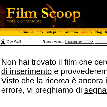
al cinema
in tv
anteprime
archivio
serie tv
blog
t
Ciao Paul!
Ricerca veloce:
Non hai trovato il film che ce
di inserimento
e provvederemo 
Visto che la ricerca è ancora 
errore, vi preghiamo di
segna