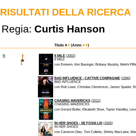
RISULTATI DELLA RICERCA
Regia:
Curtis Hanson
Titolo
(Anno
)
R
8 MILE
(
2002
)
8 MILE
1
con Eminem, Kim Basinger, Brittany Murphy, Mekhi Piff
BAD INFLUENCE - CATTIVE COMPAGNIE
(
1990
)
BAD INFLUENCE
con Rob Lowe, Christian Clemenson, James Spader, R
CHASING MAVERICKS
(
2012
)
CHASING MAVERICKS
con Gerard Butler, Elisabeth Shue, Taylor Handley, Le
IN HER SHOES - SE FOSSI LEI
(
2005
)
IN HER SHOES
con Cameron Diaz, Toni Collette, Shirley MacLaine, Ma