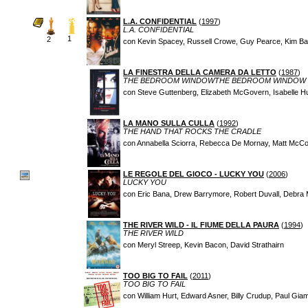
L.A. CONFIDENTIAL
(
1997
)
L.A. CONFIDENTIAL
1
2
con Kevin Spacey, Russell Crowe, Guy Pearce, Kim Bas
LA FINESTRA DELLA CAMERA DA LETTO
(
1987
)
THE BEDROOM WINDOWTHE BEDROOM WINDOW
con Steve Guttenberg, Elizabeth McGovern, Isabelle H
LA MANO SULLA CULLA
(
1992
)
THE HAND THAT ROCKS THE CRADLE
con Annabella Sciorra, Rebecca De Mornay, Matt McCo
LE REGOLE DEL GIOCO - LUCKY YOU
(
2006
)
LUCKY YOU
con Eric Bana, Drew Barrymore, Robert Duvall, Debra 
THE RIVER WILD - IL FIUME DELLA PAURA
(
1994
)
THE RIVER WILD
con Meryl Streep, Kevin Bacon, David Strathairn
TOO BIG TO FAIL
(
2011
)
TOO BIG TO FAIL
con William Hurt, Edward Asner, Billy Crudup, Paul Gi