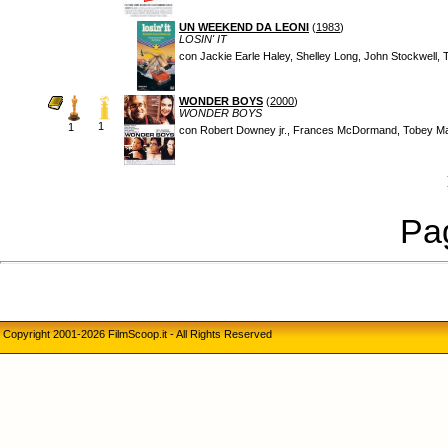
UN WEEKEND DA LEONI
(
1983
)
LOSIN' IT
con Jackie Earle Haley, Shelley Long, John Stockwell,
WONDER BOYS
(
2000
)
WONDER BOYS
1
1
con Robert Downey jr., Frances McDormand, Tobey Ma
Pag
Copyright 2001-2026 FilmScoop.it - All Rights Reserved