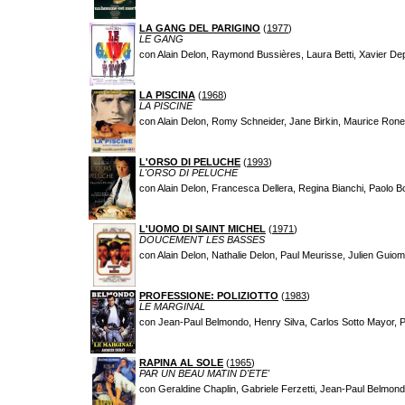
LA GANG DEL PARIGINO
(
1977
)
LE GANG
con Alain Delon, Raymond Bussières, Laura Betti, Xavier De
LA PISCINA
(
1968
)
LA PISCINE
con Alain Delon, Romy Schneider, Jane Birkin, Maurice Rone
L'ORSO DI PELUCHE
(
1993
)
L'ORSO DI PELUCHE
con Alain Delon, Francesca Dellera, Regina Bianchi, Paolo Bo
L'UOMO DI SAINT MICHEL
(
1971
)
DOUCEMENT LES BASSES
con Alain Delon, Nathalie Delon, Paul Meurisse, Julien Guio
PROFESSIONE: POLIZIOTTO
(
1983
)
LE MARGINAL
con Jean-Paul Belmondo, Henry Silva, Carlos Sotto Mayor, P
RAPINA AL SOLE
(
1965
)
PAR UN BEAU MATIN D'ETE'
con Geraldine Chaplin, Gabriele Ferzetti, Jean-Paul Belmond