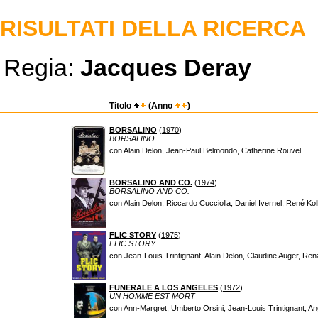
RISULTATI DELLA RICERCA
Regia:
Jacques Deray
Titolo
(Anno
)
BORSALINO
(
1970
)
BORSALINO
con Alain Delon, Jean-Paul Belmondo, Catherine Rouvel
BORSALINO AND CO.
(
1974
)
BORSALINO AND CO.
con Alain Delon, Riccardo Cucciolla, Daniel Ivernel, René Kol
FLIC STORY
(
1975
)
FLIC STORY
con Jean-Louis Trintignant, Alain Delon, Claudine Auger, Ren
FUNERALE A LOS ANGELES
(
1972
)
UN HOMME EST MORT
con Ann-Margret, Umberto Orsini, Jean-Louis Trintignant, A