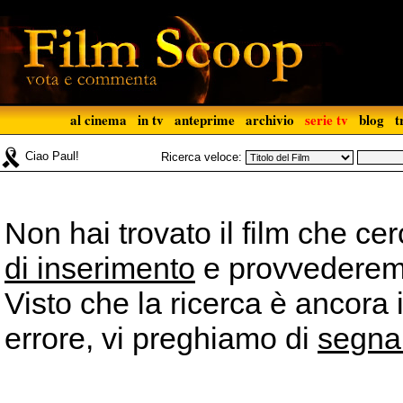
al cinema
in tv
anteprime
archivio
serie tv
blog
t
Ciao Paul!
Ricerca veloce:
Non hai trovato il film che ce
di inserimento
e provvederemo 
Visto che la ricerca è ancora 
errore, vi preghiamo di
segna