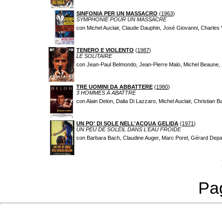
SINFONIA PER UN MASSACRO
(
1963
)
SYMPHONIE POUR UN MASSACRE
con Michel Auclair, Claude Dauphin, José Giovanni, Charles 
TENERO E VIOLENTO
(
1987
)
LE SOLITAIRE
con Jean-Paul Belmondo, Jean-Pierre Malo, Michel Beaune, P
TRE UOMINI DA ABBATTERE
(
1980
)
3 HOMMES À ABATTRE
con Alain Delon, Dalia Di Lazzaro, Michel Auclair, Christian B
UN PO' DI SOLE NELL'ACQUA GELIDA
(
1971
)
UN PEU DE SOLEIL DANS L'EAU FROIDE
con Barbara Bach, Claudine Auger, Marc Porel, Gérard Depa
Pag