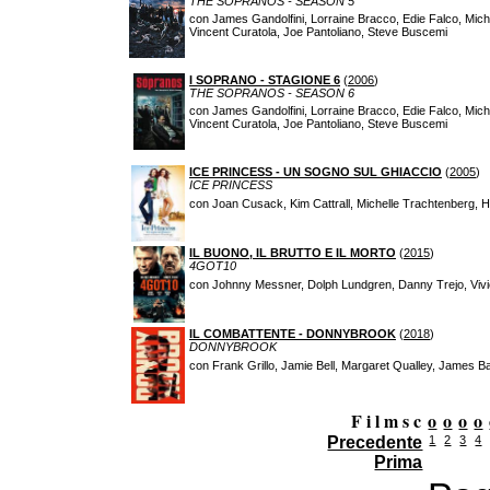
THE SOPRANOS - SEASON 5
con James Gandolfini, Lorraine Bracco, Edie Falco, Micha
Vincent Curatola, Joe Pantoliano, Steve Buscemi
I SOPRANO - STAGIONE 6
(
2006
)
THE SOPRANOS - SEASON 6
con James Gandolfini, Lorraine Bracco, Edie Falco, Micha
Vincent Curatola, Joe Pantoliano, Steve Buscemi
ICE PRINCESS - UN SOGNO SUL GHIACCIO
(
2005
)
ICE PRINCESS
con Joan Cusack, Kim Cattrall, Michelle Trachtenberg, 
IL BUONO, IL BRUTTO E IL MORTO
(
2015
)
4GOT10
con Johnny Messner, Dolph Lundgren, Danny Trejo, Vivi
IL COMBATTENTE - DONNYBROOK
(
2018
)
DONNYBROOK
con Frank Grillo, Jamie Bell, Margaret Qualley, James B
F i l m s c
o
o
o
o
Precedente
1
2
3
4
Prima