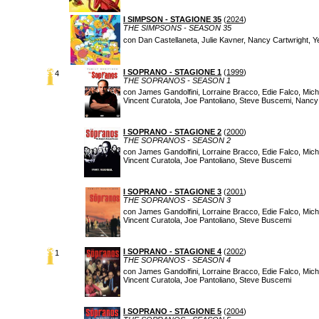
I SIMPSON - STAGIONE 35
(
2024
)
THE SIMPSONS - SEASON 35
con Dan Castellaneta, Julie Kavner, Nancy Cartwright, Y
I SOPRANO - STAGIONE 1
(
1999
)
4
THE SOPRANOS - SEASON 1
con James Gandolfini, Lorraine Bracco, Edie Falco, Micha
Vincent Curatola, Joe Pantoliano, Steve Buscemi, Nanc
I SOPRANO - STAGIONE 2
(
2000
)
THE SOPRANOS - SEASON 2
con James Gandolfini, Lorraine Bracco, Edie Falco, Micha
Vincent Curatola, Joe Pantoliano, Steve Buscemi
I SOPRANO - STAGIONE 3
(
2001
)
THE SOPRANOS - SEASON 3
con James Gandolfini, Lorraine Bracco, Edie Falco, Micha
Vincent Curatola, Joe Pantoliano, Steve Buscemi
I SOPRANO - STAGIONE 4
(
2002
)
1
THE SOPRANOS - SEASON 4
con James Gandolfini, Lorraine Bracco, Edie Falco, Micha
Vincent Curatola, Joe Pantoliano, Steve Buscemi
I SOPRANO - STAGIONE 5
(
2004
)