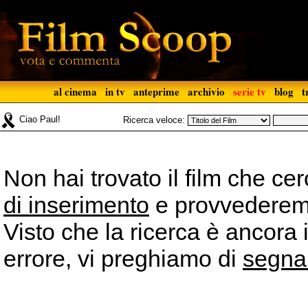
al cinema
in tv
anteprime
archivio
serie tv
blog
t
Ciao Paul!
Ricerca veloce:
Non hai trovato il film che ce
di inserimento
e provvederemo 
Visto che la ricerca è ancora 
errore, vi preghiamo di
segna