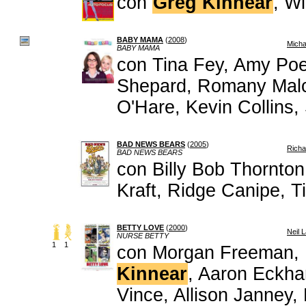
con
Greg Kinnear
, W
BABY MAMA
(
2008
)
Micha
BABY MAMA
con Tina Fey, Amy Poe
Shepard, Romany Malco
O'Hare, Kevin Collins,
BAD NEWS BEARS
(
2005
)
Richa
BAD NEWS BEARS
con Billy Bob Thornto
Kraft, Ridge Canipe, 
BETTY LOVE
(
2000
)
Neil 
NURSE BETTY
1
1
con Morgan Freeman, 
Kinnear
, Aaron Eckhar
Vince, Allison Janney, 