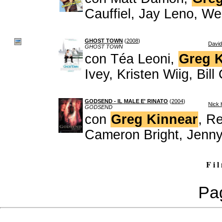
Cauffiel, Jay Leno, W
GHOST TOWN
(
2008
)
Davi
GHOST TOWN
con Téa Leoni,
Greg 
Ivey, Kristen Wiig, Bil
GODSEND - IL MALE E' RINATO
(
2004
)
Nick
GODSEND
con
Greg Kinnear
, R
Cameron Bright, Jenny
F i l
Pag