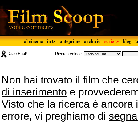
al cinema
in tv
anteprime
archivio
serie tv
blog
t
Ciao Paul!
Ricerca veloce:
Non hai trovato il film che ce
di inserimento
e provvederemo 
Visto che la ricerca è ancora 
errore, vi preghiamo di
segna