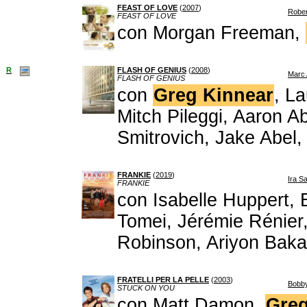
FEAST OF LOVE
(
2007
)
Rober
FEAST OF LOVE
con Morgan Freeman,
R
FLASH OF GENIUS
(
2008
)
Marc
FLASH OF GENIUS
con
Greg Kinnear
, L
Mitch Pileggi, Aaron 
Smitrovich, Jake Abel,
FRANKIE
(
2019
)
Ira S
FRANKIE
con Isabelle Huppert,
Tomei, Jérémie Rénier,
Robinson, Ariyon Baka
FRATELLI PER LA PELLE
(
2003
)
Bobby
STUCK ON YOU
con Matt Damon,
Greg