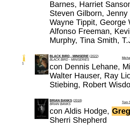
Barnes, Harriet Sansom
Steven Gilborn, Jenny
Wayne Tippit, George 
Alfonso Freeman, Kev
Murphy, Tina Smith, T
BLACK BIRD - MINISERIE
(
2022
)
Micha
BLACK BIRD - MINISERIES
1
con Dennis Lehane, Mi
Walter Hauser, Ray Li
Stiebing, Robert Wisd
BRIAN BANKS
(
2018
)
Tom 
BRIAN BANKS
con Aldis Hodge,
Greg
Sherri Shepherd