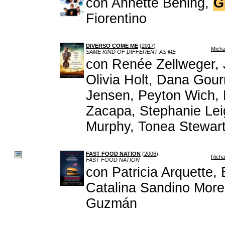
con Annette Bening,
G
Fiorentino
DIVERSO COME ME
(
2017
)
Micha
SAME KIND OF DIFFERENT AS ME
con Renée Zellweger,
Olivia Holt, Dana Gour
Jensen, Peyton Wich, 
Zacapa, Stephanie Lei
Murphy, Tonea Stewar
FAST FOOD NATION
(
2006
)
Richa
FAST FOOD NATION
con Patricia Arquette
Catalina Sandino More
Guzmán