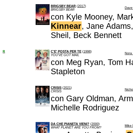
BRIGSBY BEAR
(
2017
)
Dave
BRIGSBY BEAR
con Kyle Mooney, Mark
Kinnear
, Jane Adams,
Sheil, Beck Bennett
R
C'E' POSTA PER TE
(
1998
)
Nora
YOU'VE GOT MAIL
con Meg Ryan, Tom Ha
Stapleton
CRISIS
(
2021
)
Nicho
CRISIS
con Gary Oldman, Armi
Michelle Rodriguez
DA CHE PIANETA VIENI?
(
2000
)
Mike 
WHAT PLANET ARE YOU FROM?