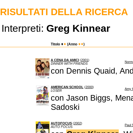
RISULTATI DELLA RICERCA
Interpreti:
Greg Kinnear
Titolo
(Anno
)
A CENA DA AMICI
(
2001
)
Norm
DINNER WITH FRIENDS
con Dennis Quaid, An
AMERICAN SCHOOL
(
2000
)
Amy H
LOSER
con Jason Biggs, Mena
Sadoski
AUTOFOCUS
(
2002
)
Paul 
AUTO FOCUS