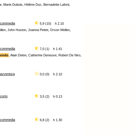
e, Marie Dubois, Hélène Duc, Bernadette Lafont,
commedia
5,9 (10) h 2.10
Allen, John Huston, Joanna Pettet, Orson Welles,
commedia
7,0 (1) h 1.41
mondo
, Alain Delon, Catherine Deneuve, Robert De Niro,
avventura
0,0 (0) h 2.10
corto
3,5 (2) h 0.13
commedia
6,8 (2) h 1.30