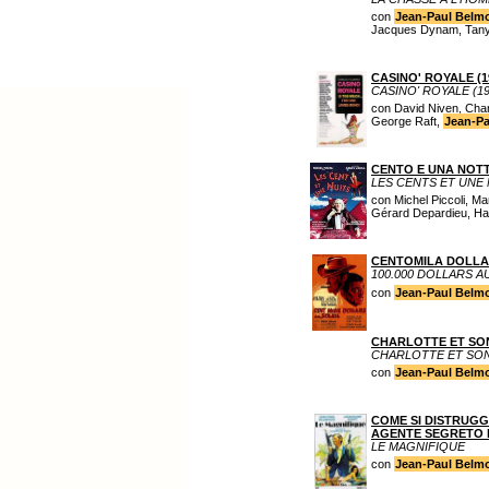
con
Jean-Paul Belm
Jacques Dynam, Tanya L
CASINO' ROYALE (1
CASINO' ROYALE (19
con David Niven, Char
George Raft,
Jean-P
CENTO E UNA NOT
LES CENTS ET UNE 
con Michel Piccoli, M
Gérard Depardieu, Ha
CENTOMILA DOLLA
100.000 DOLLARS A
con
Jean-Paul Belm
CHARLOTTE ET SO
CHARLOTTE ET SON
con
Jean-Paul Belm
COME SI DISTRUGG
AGENTE SEGRETO
LE MAGNIFIQUE
con
Jean-Paul Belm