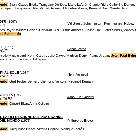
ondo
, Jean-Claude Brialy, Françoise Dorléac, Marie Laforêt, Claude Rich, Catherine Deneuv
opert, Jacqueline Mille, Michel Serrault, Micheline Presle, Bernard Blier, Mireille Darc
967)
(
1967
)
Val Guest
,
John Huston
,
Ken Hughes
,
Robe...
67)
les Boyer, William Holden, Deborah Kerr, Ursula Andress, Daliah Lavi, Peter Sellers, Woody 
aul Belmondo
TE
(
1995
)
Agnès Varda
NUIT
arcello Mastroianni, Henri Garcin, Julie Gayet, Mathieu Demy, Fanny Ardant,
Jean-Paul Bel
rrison Ford, Leonardo DiCaprio
RI AL SOLE
(
1964
)
Henri Verneuil
U SOLEIL
ondo
, Gert Fröbe, Bernard Blier, Lino Ventura, Reginald Kernan
N JULES
(
1960
)
Jean-Luc Godard
 JULES
ondo
, Gérard Blain, Anne Collette
E LA REPUTAZIONE DEL PIU' GRANDE
 DEL MONDO
(
1973
)
Philippe de Broca
ondo
, Jacqueline Bisset, Vittorio Caprioli, Monique Tarbès