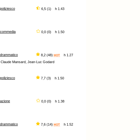
poliziesco
6,5 (1) h 1.43
commedia
0,0 (0) h 1.50
drammatico
8,2 (48)
h 1.27
HOT
de, Claude Mansard, Jean-Luc Godard
poliziesco
7,7 (3) h 1.50
azione
0,0 (0) h 1.38
drammatico
7,6 (14)
h 1.52
HOT