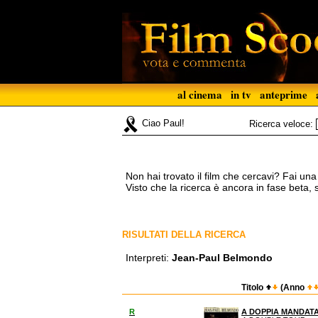
al cinema
in tv
anteprime
Ciao Paul!
Ricerca veloce:
Non hai trovato il film che cercavi? Fai un
Visto che la ricerca è ancora in fase beta,
RISULTATI DELLA RICERCA
Interpreti:
Jean-Paul Belmondo
Titolo
(Anno
R
A DOPPIA MANDAT