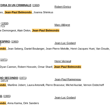
TORIA DI UN CRIMINALE
(
1968
)
Robert Enrico
res,
Jean-Paul Belmondo
, Joanna Shimkus
(
1958
)
Marc Allégret
-TOI
ne Demongeot, Alain Delon,
Jean-Paul Belmondo
RESPIRO
(
1960
)
Jean-Luc Godard
E
ondo
, Jean Seberg, Daniel Boulanger, Jean-Pierre Melville, Henri-Jacques Huet, Van Dou
(
1971
)
Henri Verneuil
, Dyan Cannon, Robert Hossein, Omar Sharif,
Jean-Paul Belmondo
NNO SECONDO
(
1971
)
Jean-Paul Rappeneau
N DEUX
ondo
, Marlène Jobert, Laura Antonelli, Pierre Brasseur, Michel Auclair, Vernon Dobtcheff
11
(
1965
)
Jean-Luc Godard
ondo
, Anna Karina, Dirk Sanders