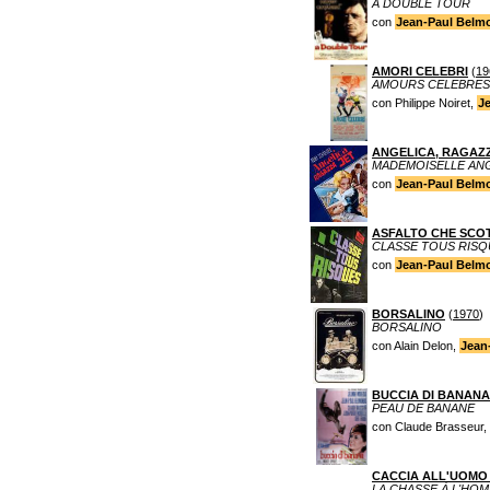
A DOUBLE TOUR
con
Jean-Paul Belm
AMORI CELEBRI
(
19
AMOURS CELEBRES
con Philippe Noiret,
J
ANGELICA, RAGAZ
MADEMOISELLE AN
con
Jean-Paul Belm
ASFALTO CHE SCO
CLASSE TOUS RISQ
con
Jean-Paul Belm
BORSALINO
(
1970
)
BORSALINO
con Alain Delon,
Jean
BUCCIA DI BANANA
PEAU DE BANANE
con Claude Brasseur,
CACCIA ALL'UOMO 
LA CHASSE À L'HO