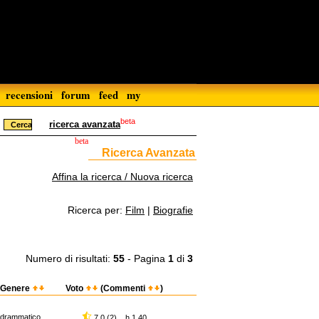
recensioni
forum
feed
my
beta
ricerca avanzata
beta
Ricerca Avanzata
Affina la ricerca / Nuova ricerca
Ricerca per:
Film
|
Biografie
Numero di risultati:
55
- Pagina
1
di
3
Genere
Voto
(Commenti
)
drammatico
7,0 (2) h 1.40