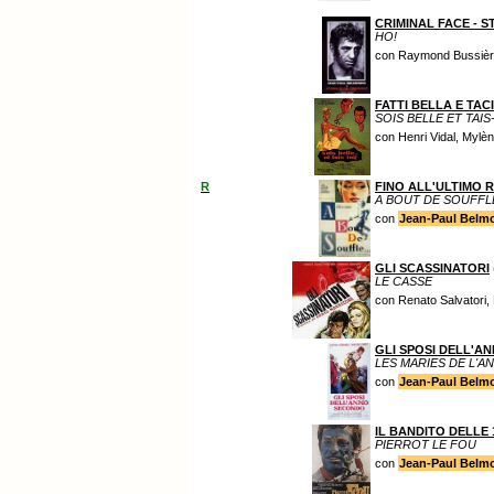
CRIMINAL FACE - S
HO!
con Raymond Bussiè
FATTI BELLA E TACI
SOIS BELLE ET TAIS
con Henri Vidal, Mylè
R
FINO ALL'ULTIMO 
A BOUT DE SOUFFL
con
Jean-Paul Belm
GLI SCASSINATORI
LE CASSE
con Renato Salvatori
GLI SPOSI DELL'A
LES MARIES DE L'A
con
Jean-Paul Belm
IL BANDITO DELLE 
PIERROT LE FOU
con
Jean-Paul Belm