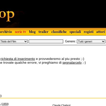
archivio
serie tv
blog
trailer
classifiche
speciali
registi
attori
Genere:
a
richiesta di inserimento
e provvederemo al piu presto ;-)
 se trovate qualche errore, vi preghiamo di
segnalarcelo
;-)
)
A
(
1959
)
Claude Chabrol