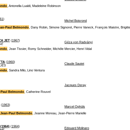
ondo
, Antonella Lualdi, Madeleine Robinson
61
)
Michel Boisrond
ean-Paul Belmondo
, Dany Robin, Simone Signoret, Pierre Vaneck, François Maistre, Brigitte
ZA JET
(
1967
)
Géza von Radványi
GE
ondo
, Jean Tissier, Romy Schneider, Michèle Mercier, Henri Vidal
TTA
(
1960
)
Claude Sautet
UES
ondo
, Sandra Milo, Lino Ventura
Jacques Deray
-Paul Belmondo
, Catherine Rouvel
(
1963
)
Marcel Ophüls
Jean-Paul Belmondo
, Jeanne Moreau, Jean-Pierre Marielle
(1964)
(
1964
)
Edouard Molinaro
MME