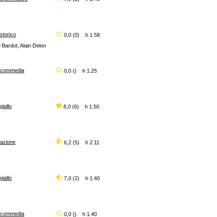
storico
0,0 (0) h 1.58
 Bardot, Alain Delon
commedia
0,0 () h 1.25
giallo
8,0 (6) h 1.50
azione
6,2 (5) h 2.11
giallo
7,0 (2) h 1.40
commedia
0,0 () h 1.40