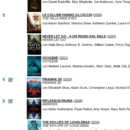
con Daniel Radcliffe, Max Minghella, Joe Anderson, Juno Tem
R
LE COLLINE HANNO GLI OCCHI
(
2006
)
THE HILLS HAVE EYES
con Aaron Stanford, Vinessa Shaw, Kathleen Quinlan, Laura Or
NEVER LET GO - A UN PASSO DAL MALE
(
2024
)
NEVER LET GO
con Halle Berry, Anthony B. Jenkins, William Catlett, Percy 
OXYGENE
(
2021
)
OXYGÈNE
con Melànie Laurent, Mathieu Amalric, Marc Saez, Malik Zidi,
R
PIRANHA 3D
(
2010
)
PIRANHA 3D
con Elisabeth Shue, Adam Scott, Christopher Lloyd, Richard D
R
RIFLESSI DI PAURA
(
2008
)
MIRRORS
con Kiefer Sutherland, Paula Patton, Amy Smart, Mary Beth Pe
THE 9TH LIFE OF LOUIS DRAX
(
2016
)
THE 9TH LIFE OF LOUIS DRAX