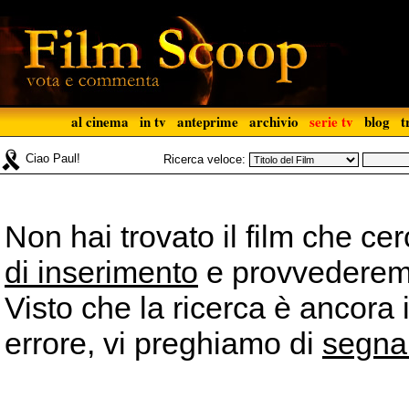
al cinema
in tv
anteprime
archivio
serie tv
blog
t
Ciao Paul!
Ricerca veloce:
Non hai trovato il film che ce
di inserimento
e provvederemo 
Visto che la ricerca è ancora 
errore, vi preghiamo di
segna