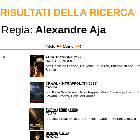
RISULTATI DELLA RICERCA
Regia:
Alexandre Aja
Titolo
(Anno
)
R
ALTA TENSIONE
(
2003
)
HAUTE TENSION
con Cécile de France, Maïwenn Le Besco, Philippe Nahon, Fra
Spahiu
CRAWL - INTRAPPOLATI
(
2019
)
CRAWL
con Kaya Scodelario, Barry Pepper, Ross Anderson, Anson Bo
Jovana Dragas, Colin McFarlane
FURIA (1999)
(
1999
)
FURIA
con Jean-Claude De Goros, Pierre Vaneck, Marion Cotillard
HORNS
(
2013
)
HORNS