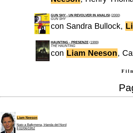
GUN SHY - UN REVOLVER IN ANALISI
(
2000
)
GUN SHY
con Sandra Bullock,
L
HAUNTING - PRESENZE
(
1999
)
THE HAUNTING
con
Liam Neeson
, Ca
F i l 
Pag
Liam Neeson
Nato a Ballymena, Irlanda del Nord
Il 02/06/1952