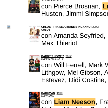
SERAPHIM FALLS
con Pierce Brosnan,
L
Huston, Jimmi Simpso
CHLOE - TRA SEDUZIONE E INGANNO
(
2009
)
CHLOE
con Amanda Seyfried,
Max Thieriot
DADDY'S HOME 2
(
2017
)
DADDY'S HOME 2
con Will Ferrell, Mark
Lithgow, Mel Gibson, 
Estevez, Didi Costine,
DARKMAN
(
1990
)
DARKMAN
con
Liam Neeson
, Fr