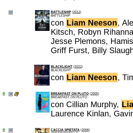
BATTLESHIP
(
2012
)
BATTLESHIP
con
Liam Neeson
, Al
Kitsch, Robyn Rihanna
Jesse Plemons, Hamish
Griff Furst, Billy Slaug
BLACKLIGHT
(
2022
)
BLACKLIGHT
con
Liam Neeson
, Ti
R
BREAKFAST ON PLUTO
(
2005
)
BREAKFAST ON PLUTO
con Cillian Murphy,
Li
Laurence Kinlan, Gavi
R
CACCIA SPIETATA
(
2006
)