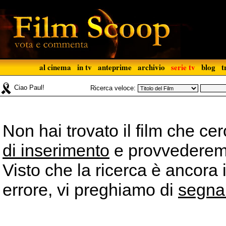
al cinema
in tv
anteprime
archivio
serie tv
blog
t
Ciao Paul!
Ricerca veloce:
Non hai trovato il film che ce
di inserimento
e provvederemo 
Visto che la ricerca è ancora 
errore, vi preghiamo di
segna