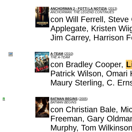
ANCHORMAN 2 - FOTTI LA NOTIZIA
(
2013
)
ANCHORMAN: THE LEGEND CONTINUES
con Will Ferrell, Stev
Applegate, Kristen Wi
Jim Carrey, Harrison 
A-TEAM
(
2010
)
THE A-TEAM
con Bradley Cooper,
L
Patrick Wilson, Omari
Maury Sterling, C. Ern
R
BATMAN BEGINS
(
2005
)
BATMAN BEGINS
con Christian Bale, Mi
Freeman, Gary Oldman,
Murphy, Tom Wilkinson