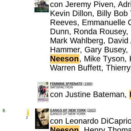
con Jeremy Piven, Adri
Kevin Dillon, Billy Bo
Reeves, Emmanuelle C
Dunn, Ronda Rousey, S
Mark Wahlberg, David 
Hammer, Gary Busey, 
Neeson
, Mike Tyson,
Warren Buffett, Thierr
FEMMINE SFRENATE
(
1988
)
SATISFACTION
con Justine Bateman,
R
GANGS OF NEW YORK
(
2002
)
GANGS OF NEW YORK
2
con Leonardo DiCapri
Neeson
, Henry Thoma