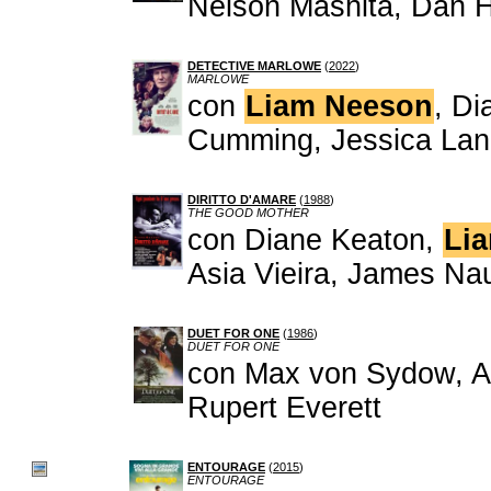
Nelson Mashita, Dan 
DETECTIVE MARLOWE
(
2022
)
MARLOWE
con
Liam Neeson
, Di
Cumming, Jessica La
DIRITTO D'AMARE
(
1988
)
THE GOOD MOTHER
con Diane Keaton,
Li
Asia Vieira, James Na
DUET FOR ONE
(
1986
)
DUET FOR ONE
con Max von Sydow, Al
Rupert Everett
ENTOURAGE
(
2015
)
ENTOURAGE