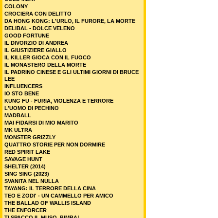
COLONY
CROCIERA CON DELITTO
DA HONG KONG: L'URLO, IL FURORE, LA MORTE
DELIBAL - DOLCE VELENO
GOOD FORTUNE
IL DIVORZIO DI ANDREA
IL GIUSTIZIERE GIALLO
IL KILLER GIOCA CON IL FUOCO
IL MONASTERO DELLA MORTE
IL PADRINO CINESE E GLI ULTIMI GIORNI DI BRUCE
LEE
INFLUENCERS
IO STO BENE
KUNG FU - FURIA, VIOLENZA E TERRORE
L'UOMO DI PECHINO
MADBALL
MAI FIDARSI DI MIO MARITO
MK ULTRA
MONSTER GRIZZLY
QUATTRO STORIE PER NON DORMIRE
RED SPIRIT LAKE
SAVAGE HUNT
SHELTER (2014)
SING SING (2023)
SVANITA NEL NULLA
TAYANG: IL TERRORE DELLA CINA
TEO E ZODI' - UN CAMMELLO PER AMICO
THE BALLAD OF WALLIS ISLAND
THE ENFORCER
TI SPACCO IL MUSO, BIMBA!