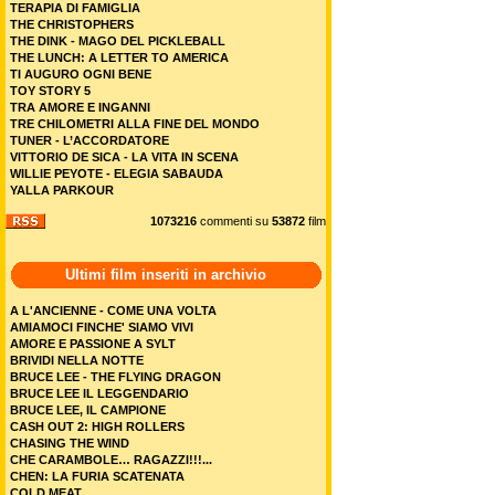
TERAPIA DI FAMIGLIA
THE CHRISTOPHERS
THE DINK - MAGO DEL PICKLEBALL
THE LUNCH: A LETTER TO AMERICA
TI AUGURO OGNI BENE
TOY STORY 5
TRA AMORE E INGANNI
TRE CHILOMETRI ALLA FINE DEL MONDO
TUNER - L’ACCORDATORE
VITTORIO DE SICA - LA VITA IN SCENA
WILLIE PEYOTE - ELEGIA SABAUDA
YALLA PARKOUR
1073216
commenti su
53872
film
Ultimi film inseriti in archivio
A L'ANCIENNE - COME UNA VOLTA
AMIAMOCI FINCHE' SIAMO VIVI
AMORE E PASSIONE A SYLT
BRIVIDI NELLA NOTTE
BRUCE LEE - THE FLYING DRAGON
BRUCE LEE IL LEGGENDARIO
BRUCE LEE, IL CAMPIONE
CASH OUT 2: HIGH ROLLERS
CHASING THE WIND
CHE CARAMBOLE… RAGAZZI!!!...
CHEN: LA FURIA SCATENATA
COLD MEAT