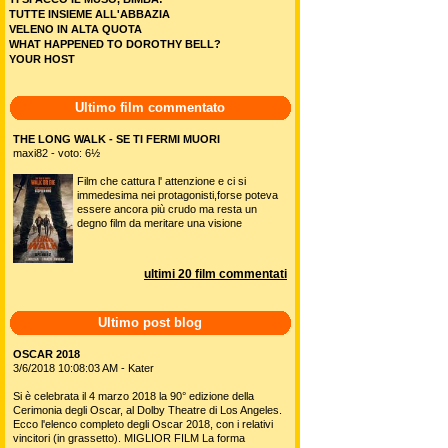
TUTTE INSIEME ALL'ABBAZIA
VELENO IN ALTA QUOTA
WHAT HAPPENED TO DOROTHY BELL?
YOUR HOST
Ultimo film commentato
THE LONG WALK - SE TI FERMI MUORI
maxi82 - voto: 6½
Film che cattura l' attenzione e ci si
immedesima nei protagonisti,forse poteva
essere ancora più crudo ma resta un
degno film da meritare una visione
ultimi 20 film commentati
Ultimo post blog
OSCAR 2018
3/6/2018 10:08:03 AM - Kater
Si è celebrata il 4 marzo 2018 la 90° edizione della
Cerimonia degli Oscar, al Dolby Theatre di Los Angeles.
Ecco l'elenco completo degli Oscar 2018, con i relativi
vincitori (in grassetto). MIGLIOR FILM La forma