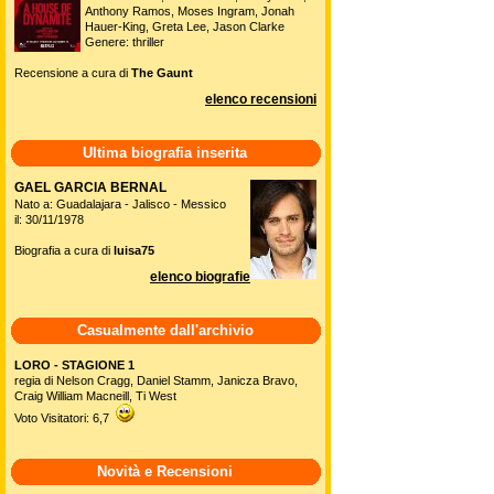
Anthony Ramos, Moses Ingram, Jonah
Hauer-King, Greta Lee, Jason Clarke
Genere: thriller
Recensione a cura di
The Gaunt
elenco recensioni
Ultima biografia inserita
GAEL GARCIA BERNAL
Nato a: Guadalajara - Jalisco - Messico
il: 30/11/1978
Biografia a cura di
luisa75
elenco biografie
Casualmente dall'archivio
LORO - STAGIONE 1
regia di Nelson Cragg, Daniel Stamm, Janicza Bravo,
Craig William Macneill, Ti West
Voto Visitatori: 6,7
Novità e Recensioni