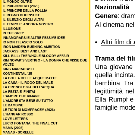
IL MONDO OLTRE
Nazionalità
:
IL PRIGIONIERO (2025)
IL PRINCIPE DELLA FOLLIA
Genere
:
dram
IL REGNO DI KENSUKE
IL SILENZIO DEGLI ALTRI
Al cinema nel
IL TEMPO E' ANCORA NOSTRO
ILLUSIONE
IN THE GREY
INNAMORARSI E ALTRE PESSIME IDEE
•
Altri film di
IO NON TI LASCIO SOLO
IRON MAIDEN: BURNING AMBITION
JACKASS: BEST AND LAST
KILL BILL: THE WHOLE BLOODY AFFAIR
Trama del fil
KIM NOVAK'S VERTIGO - LA DONNA CHE VISSE DUE
VOLTE
Una giovane d
KING MARRACASH
quella incint
KONTINENTAL '25
LA BOLLA DELLE ACQUE MATTE
bambina. Tra a
LA CASA - IL ROGO DEL MALE
LA CRONOLOGIA DELL’ACQUA
legittimità ne
LA FESTA E' FINITA!
L'AMORE CHE RIMANE
Ella Rumpf e 
L'AMORE STA BENE SU TUTTO
LE BAMBINE
famiglie mode
LE TIGRI DI MOMPRACEM (2026)
L'HANGAR ROSSO
LOVE LETTERS
LUCIO FONTANA, THE FINAL CUT
MAMA (2025)
MANAS - SORELLE