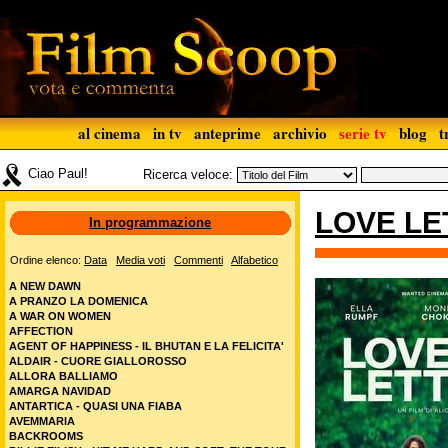
al cinema
in tv
anteprime
archivio
serie tv
blog
t
Ciao Paul!
Ricerca veloce:
LOVE LE
In programmazione
Ordine elenco:
Data
Media voti
Commenti
Alfabetico
A NEW DAWN
A PRANZO LA DOMENICA
A WAR ON WOMEN
AFFECTION
AGENT OF HAPPINESS - IL BHUTAN E LA FELICITA'
ALDAIR - CUORE GIALLOROSSO
ALLORA BALLIAMO
AMARGA NAVIDAD
ANTARTICA - QUASI UNA FIABA
AVEMMARIA
BACKROOMS