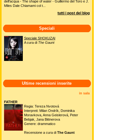
dell'acqua - The shape of water - Guillermo del Toro e J.
Miles Dale Chiamami col t...
tutti i post del blog
Speciali
Speciale SHOKUZAI
A cura di
The Gaunt
Ultime recensioni inserite
in sala
FATHER
Regia: Tereza Nvotová
Interpreti: Milan Ondrík, Dominika
Moravkova, Anna Geislerová, Peter
Bebjak, Jana Bittnerova
Genere: drammatico
Recensione a cura di
The Gaunt