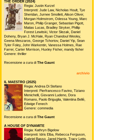
THE ORDER (2024)
Regia: Justin Kurzel
Interpreti: Jude Law, Nicholas Hoult, Tye
Sheridan, Jurnee Smollett, Alison Oliver,
Morgan Holmstrom, Odessa Young, Marc
Maron, Philip Granger, Sebastian Pigott,
Matias Lucas, Bradley Stryker, Phillip
Forest Lewitski, Victor Slezak, Daniel
Doheny, Bryan J. McHale, Ryan Chandoul Wesley,
Geena Meszaros, George Tchortov, Daniel Yip, Sean
Tyler Foley, John Warkentin, Vanessa Holmes, Rae
Farrer, Carter Morrison, Huxley Fisher, mandy fisher
Genere: thriller
Recensione a cura di
The Gaunt
archivio
IL MAESTRO (2025)
Regia: Andrea Di Stefano
Interpreti: Pierfrancesco Favino, Tiziano
Menichelli, Giovanni Ludeno, Dora
Romano, Paolo Briguglia, Valentina Bellè,
Edwige Fenech
Genere: commedia
Recensione a cura di
The Gaunt
A HOUSE OF DYNAMITE
Regia: Kathryn Bigelow
Interpreti: Idris Elba, Rebecca Ferguson,
Gabriel Basso, Jared Harris, Tracy Letts,