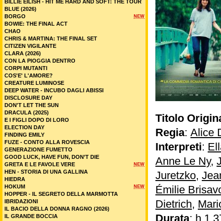
BILLIE EILISH - HIT ME HARD AND SOFT: THE TOUR
BLUE (2026)
BORGO
NEW
BOWIE: THE FINAL ACT
CHAO
CHRIS & MARTINA: THE FINAL SET
CITIZEN VIGILANTE
CLARA (2026)
CON LA PIOGGIA DENTRO
CORPI MUTANTI
COS'E' L'AMORE?
CREATURE LUMINOSE
DEEP WATER - INCUBO DAGLI ABISSI
DISCLOSURE DAY
DON'T LET THE SUN
DRACULA (2025)
Titolo Origin
E I FIGLI DOPO DI LORO
ELECTION DAY
Regia
:
Alice
FINDING EMILY
FUZE - CONTO ALLA ROVESCIA
Interpreti
:
El
GENERAZIONE FUMETTO
GOOD LUCK, HAVE FUN, DON’T DIE
Anne Le Ny
,
GRETA E LE FAVOLE VERE
NEW
HEN - STORIA DI UNA GALLINA
Juretzko
,
Jea
HIEDRA
HOKUM
Émilie Brisav
NEW
HOPPER - IL SEGRETO DELLA MARMOTTA
Dietrich
,
Mari
IBRIDAZIONI
IL BACIO DELLA DONNA RAGNO (2026)
Durata
: h 1.3
IL GRANDE BOCCIA