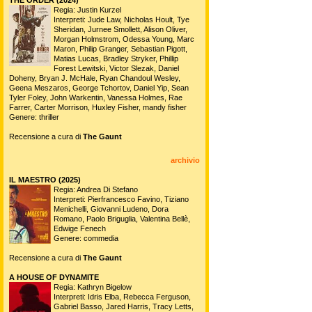
Regia: Justin Kurzel
Interpreti: Jude Law, Nicholas Hoult, Tye
Sheridan, Jurnee Smollett, Alison Oliver,
Morgan Holmstrom, Odessa Young, Marc
Maron, Philip Granger, Sebastian Pigott,
Matias Lucas, Bradley Stryker, Phillip
Forest Lewitski, Victor Slezak, Daniel
Doheny, Bryan J. McHale, Ryan Chandoul Wesley,
Geena Meszaros, George Tchortov, Daniel Yip, Sean
Tyler Foley, John Warkentin, Vanessa Holmes, Rae
Farrer, Carter Morrison, Huxley Fisher, mandy fisher
Genere: thriller
Recensione a cura di
The Gaunt
archivio
IL MAESTRO (2025)
Regia: Andrea Di Stefano
Interpreti: Pierfrancesco Favino, Tiziano
Menichelli, Giovanni Ludeno, Dora
Romano, Paolo Briguglia, Valentina Bellè,
Edwige Fenech
Genere: commedia
Recensione a cura di
The Gaunt
A HOUSE OF DYNAMITE
Regia: Kathryn Bigelow
Interpreti: Idris Elba, Rebecca Ferguson,
Gabriel Basso, Jared Harris, Tracy Letts,