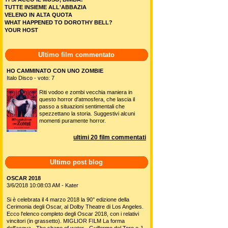
TUTTE INSIEME ALL'ABBAZIA
VELENO IN ALTA QUOTA
WHAT HAPPENED TO DOROTHY BELL?
YOUR HOST
Ultimo film commentato
HO CAMMINATO CON UNO ZOMBIE
Italo Disco - voto: 7
Riti vodoo e zombi vecchia maniera in
questo horror d'atmosfera, che lascia il
passo a situazioni sentimentali che
spezzettano la storia. Suggestivi alcuni
momenti puramente horror.
ultimi 20 film commentati
Ultimo post blog
OSCAR 2018
3/6/2018 10:08:03 AM - Kater
Si è celebrata il 4 marzo 2018 la 90° edizione della
Cerimonia degli Oscar, al Dolby Theatre di Los Angeles.
Ecco l'elenco completo degli Oscar 2018, con i relativi
vincitori (in grassetto). MIGLIOR FILM La forma
dell'acqua - The shape of water - Guillermo del Toro e J.