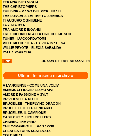
TERAPIA DI FAMIGLIA
THE CHRISTOPHERS
THE DINK - MAGO DEL PICKLEBALL
THE LUNCH: A LETTER TO AMERICA
TI AUGURO OGNI BENE
TOY STORY 5
TRA AMORE E INGANNI
TRE CHILOMETRI ALLA FINE DEL MONDO
TUNER - L’ACCORDATORE
VITTORIO DE SICA - LA VITA IN SCENA
WILLIE PEYOTE - ELEGIA SABAUDA
YALLA PARKOUR
1073236
commenti su
53872
film
Ultimi film inseriti in archivio
A L'ANCIENNE - COME UNA VOLTA
AMIAMOCI FINCHE' SIAMO VIVI
AMORE E PASSIONE A SYLT
BRIVIDI NELLA NOTTE
BRUCE LEE - THE FLYING DRAGON
BRUCE LEE IL LEGGENDARIO
BRUCE LEE, IL CAMPIONE
CASH OUT 2: HIGH ROLLERS
CHASING THE WIND
CHE CARAMBOLE… RAGAZZI!!!...
CHEN: LA FURIA SCATENATA
COLD MEAT