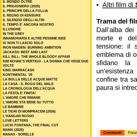
IL MONDO OLTRE
•
Altri film di
IL PRIGIONIERO (2025)
IL PRINCIPE DELLA FOLLIA
IL REGNO DI KENSUKE
Trama del fi
IL SILENZIO DEGLI ALTRI
IL TEMPO E' ANCORA NOSTRO
Dall’alba dei
ILLUSIONE
IN THE GREY
morte e dell
INNAMORARSI E ALTRE PESSIME IDEE
IO NON TI LASCIO SOLO
tensione: il 
IRON MAIDEN: BURNING AMBITION
JACKASS: BEST AND LAST
emblema di os
KILL BILL: THE WHOLE BLOODY AFFAIR
sfidano la 
KIM NOVAK'S VERTIGO - LA DONNA CHE VISSE DUE
VOLTE
un’esistenza o
KING MARRACASH
KONTINENTAL '25
confine tra sa
LA BOLLA DELLE ACQUE MATTE
LA CASA - IL ROGO DEL MALE
paura si intre
LA CRONOLOGIA DELL’ACQUA
LA FESTA E' FINITA!
L'AMORE CHE RIMANE
L'AMORE STA BENE SU TUTTO
LE BAMBINE
LE TIGRI DI MOMPRACEM (2026)
L'HANGAR ROSSO
LOVE LETTERS
LUCIO FONTANA, THE FINAL CUT
MAMA (2025)
Commenti
Foru
MANAS - SORELLE