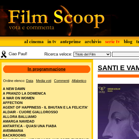
al cinema
in tv
anteprime
archivio
serie tv
blog
t
Ciao Paul!
Ricerca veloce:
SANTI E VA
In programmazione
Ordine elenco:
Data
Media voti
Commenti
Alfabetico
A NEW DAWN
A PRANZO LA DOMENICA
A WAR ON WOMEN
AFFECTION
AGENT OF HAPPINESS - IL BHUTAN E LA FELICITA'
ALDAIR - CUORE GIALLOROSSO
ALLORA BALLIAMO
AMARGA NAVIDAD
ANTARTICA - QUASI UNA FIABA
AVEMMARIA
BACKROOMS