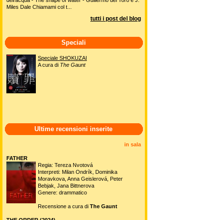
Miles Dale Chiamami col t...
tutti i post del blog
Speciali
Speciale SHOKUZAI
A cura di
The Gaunt
Ultime recensioni inserite
in sala
FATHER
Regia: Tereza Nvotová
Interpreti: Milan Ondrík, Dominika
Moravkova, Anna Geislerová, Peter
Bebjak, Jana Bittnerova
Genere: drammatico
Recensione a cura di
The Gaunt
THE ORDER (2024)