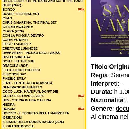
BILLIE EILISH - HIT ME HARD AND SOFT: THE TOUR
BLUE (2026)
BORGO
NEW
BOWIE: THE FINAL ACT
CHAO
CHRIS & MARTINA: THE FINAL SET
CITIZEN VIGILANTE
CLARA (2026)
CON LA PIOGGIA DENTRO
CORPI MUTANTI
COS'E' L'AMORE?
CREATURE LUMINOSE
DEEP WATER - INCUBO DAGLI ABISSI
DISCLOSURE DAY
DON'T LET THE SUN
Titolo Origin
DRACULA (2025)
E I FIGLI DOPO DI LORO
Regia
:
Seren
ELECTION DAY
FINDING EMILY
Interpreti
: -
FUZE - CONTO ALLA ROVESCIA
GENERAZIONE FUMETTO
Durata
: h 1.0
GOOD LUCK, HAVE FUN, DON’T DIE
GRETA E LE FAVOLE VERE
NEW
Nazionalità
:
HEN - STORIA DI UNA GALLINA
HIEDRA
Genere
:
docu
HOKUM
NEW
HOPPER - IL SEGRETO DELLA MARMOTTA
Al cinema nel
IBRIDAZIONI
IL BACIO DELLA DONNA RAGNO (2026)
IL GRANDE BOCCIA