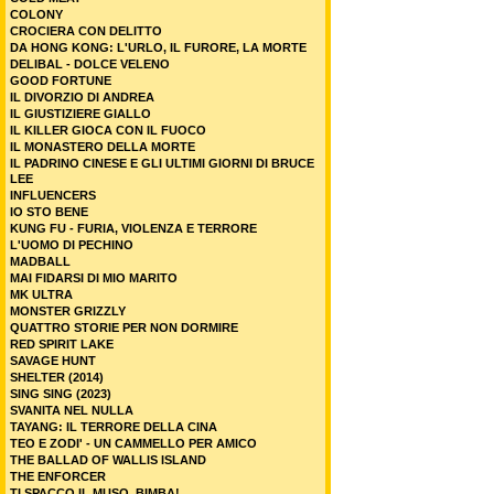
COLONY
CROCIERA CON DELITTO
DA HONG KONG: L'URLO, IL FURORE, LA MORTE
DELIBAL - DOLCE VELENO
GOOD FORTUNE
IL DIVORZIO DI ANDREA
IL GIUSTIZIERE GIALLO
IL KILLER GIOCA CON IL FUOCO
IL MONASTERO DELLA MORTE
IL PADRINO CINESE E GLI ULTIMI GIORNI DI BRUCE
LEE
INFLUENCERS
IO STO BENE
KUNG FU - FURIA, VIOLENZA E TERRORE
L'UOMO DI PECHINO
MADBALL
MAI FIDARSI DI MIO MARITO
MK ULTRA
MONSTER GRIZZLY
QUATTRO STORIE PER NON DORMIRE
RED SPIRIT LAKE
SAVAGE HUNT
SHELTER (2014)
SING SING (2023)
SVANITA NEL NULLA
TAYANG: IL TERRORE DELLA CINA
TEO E ZODI' - UN CAMMELLO PER AMICO
THE BALLAD OF WALLIS ISLAND
THE ENFORCER
TI SPACCO IL MUSO, BIMBA!