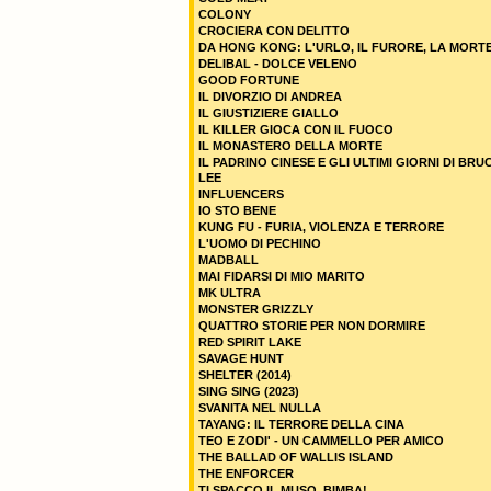
COLONY
CROCIERA CON DELITTO
DA HONG KONG: L'URLO, IL FURORE, LA MORT
DELIBAL - DOLCE VELENO
GOOD FORTUNE
IL DIVORZIO DI ANDREA
IL GIUSTIZIERE GIALLO
IL KILLER GIOCA CON IL FUOCO
IL MONASTERO DELLA MORTE
IL PADRINO CINESE E GLI ULTIMI GIORNI DI BRU
LEE
INFLUENCERS
IO STO BENE
KUNG FU - FURIA, VIOLENZA E TERRORE
L'UOMO DI PECHINO
MADBALL
MAI FIDARSI DI MIO MARITO
MK ULTRA
MONSTER GRIZZLY
QUATTRO STORIE PER NON DORMIRE
RED SPIRIT LAKE
SAVAGE HUNT
SHELTER (2014)
SING SING (2023)
SVANITA NEL NULLA
TAYANG: IL TERRORE DELLA CINA
TEO E ZODI' - UN CAMMELLO PER AMICO
THE BALLAD OF WALLIS ISLAND
THE ENFORCER
TI SPACCO IL MUSO, BIMBA!