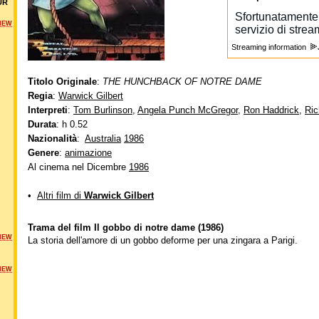
UR
NEW
Streaming information
Titolo Originale
:
THE HUNCHBACK OF NOTRE DAME
Regia
:
Warwick Gilbert
Interpreti
:
Tom Burlinson
,
Angela Punch McGregor
,
Ron Haddrick
,
Ric
Durata
: h 0.52
Nazionalità
:
Australia
1986
Genere
:
animazione
Al cinema nel Dicembre
1986
•
Altri film di
Warwick Gilbert
Trama del film Il gobbo di notre dame (1986)
NEW
La storia dell'amore di un gobbo deforme per una zingara a Parigi.
NEW