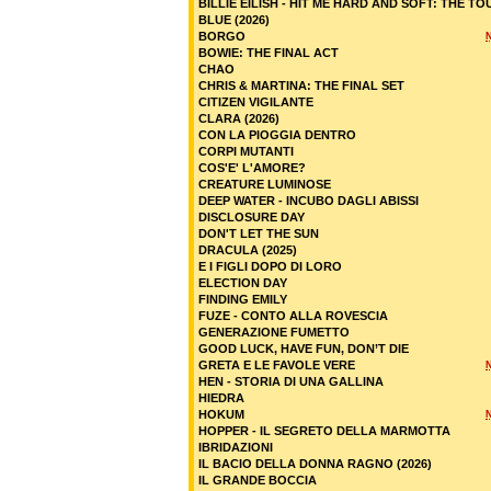
BILLIE EILISH - HIT ME HARD AND SOFT: THE TO
BLUE (2026)
BORGO
BOWIE: THE FINAL ACT
CHAO
CHRIS & MARTINA: THE FINAL SET
CITIZEN VIGILANTE
CLARA (2026)
CON LA PIOGGIA DENTRO
CORPI MUTANTI
COS'E' L'AMORE?
CREATURE LUMINOSE
DEEP WATER - INCUBO DAGLI ABISSI
DISCLOSURE DAY
DON'T LET THE SUN
DRACULA (2025)
E I FIGLI DOPO DI LORO
ELECTION DAY
FINDING EMILY
FUZE - CONTO ALLA ROVESCIA
GENERAZIONE FUMETTO
GOOD LUCK, HAVE FUN, DON’T DIE
GRETA E LE FAVOLE VERE
HEN - STORIA DI UNA GALLINA
HIEDRA
HOKUM
HOPPER - IL SEGRETO DELLA MARMOTTA
IBRIDAZIONI
IL BACIO DELLA DONNA RAGNO (2026)
IL GRANDE BOCCIA