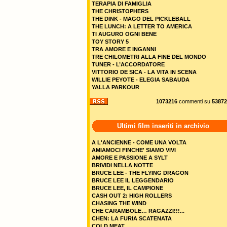
TERAPIA DI FAMIGLIA
THE CHRISTOPHERS
THE DINK - MAGO DEL PICKLEBALL
THE LUNCH: A LETTER TO AMERICA
TI AUGURO OGNI BENE
TOY STORY 5
TRA AMORE E INGANNI
TRE CHILOMETRI ALLA FINE DEL MONDO
TUNER - L’ACCORDATORE
VITTORIO DE SICA - LA VITA IN SCENA
WILLIE PEYOTE - ELEGIA SABAUDA
YALLA PARKOUR
1073216
commenti su
53872
Ultimi film inseriti in archivio
A L'ANCIENNE - COME UNA VOLTA
AMIAMOCI FINCHE' SIAMO VIVI
AMORE E PASSIONE A SYLT
BRIVIDI NELLA NOTTE
BRUCE LEE - THE FLYING DRAGON
BRUCE LEE IL LEGGENDARIO
BRUCE LEE, IL CAMPIONE
CASH OUT 2: HIGH ROLLERS
CHASING THE WIND
CHE CARAMBOLE… RAGAZZI!!!...
CHEN: LA FURIA SCATENATA
COLD MEAT