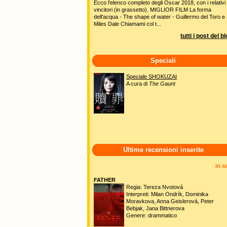
Ecco l'elenco completo degli Oscar 2018, con i relativi
vincitori (in grassetto). MIGLIOR FILM La forma
dell'acqua - The shape of water - Guillermo del Toro e 
Miles Dale Chiamami col t...
tutti i post del b
Speciali
Speciale SHOKUZAI
A cura di
The Gaunt
Ultime recensioni inserite
in s
FATHER
Regia: Tereza Nvotová
Interpreti: Milan Ondrík, Dominika
Moravkova, Anna Geislerová, Peter
Bebjak, Jana Bittnerova
Genere: drammatico