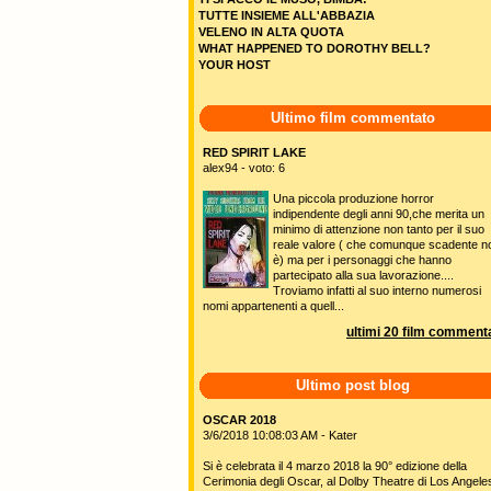
TUTTE INSIEME ALL'ABBAZIA
VELENO IN ALTA QUOTA
WHAT HAPPENED TO DOROTHY BELL?
YOUR HOST
Ultimo film commentato
RED SPIRIT LAKE
alex94 - voto: 6
Una piccola produzione horror
indipendente degli anni 90,che merita un
minimo di attenzione non tanto per il suo
reale valore ( che comunque scadente n
è) ma per i personaggi che hanno
partecipato alla sua lavorazione....
Troviamo infatti al suo interno numerosi
nomi appartenenti a quell...
ultimi 20 film commenta
Ultimo post blog
OSCAR 2018
3/6/2018 10:08:03 AM - Kater
Si è celebrata il 4 marzo 2018 la 90° edizione della
Cerimonia degli Oscar, al Dolby Theatre di Los Angele