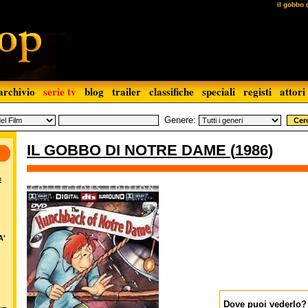
il gobbo 
archivio
serie tv
blog
trailer
classifiche
speciali
registi
attori
Genere:
IL GOBBO DI NOTRE DAME
(
1986
)
o
A'
Dove puoi vederlo?