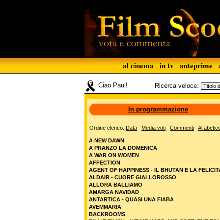
al cinema
in tv
anteprime
Ciao Paul!
Ricerca veloce:
In programmazione
Ordine elenco:
Data
Media voti
Commenti
Alfabetic
A NEW DAWN
A PRANZO LA DOMENICA
A WAR ON WOMEN
AFFECTION
AGENT OF HAPPINESS - IL BHUTAN E LA FELICIT
ALDAIR - CUORE GIALLOROSSO
ALLORA BALLIAMO
AMARGA NAVIDAD
ANTARTICA - QUASI UNA FIABA
AVEMMARIA
BACKROOMS