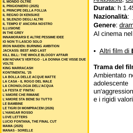
IL MONDO OLTRE
IL PRIGIONIERO (2025)
Durata
: h 1.4
IL PRINCIPE DELLA FOLLIA
Nazionalità
:
IL REGNO DI KENSUKE
IL SILENZIO DEGLI ALTRI
Genere
:
dram
IL TEMPO E' ANCORA NOSTRO
ILLUSIONE
Al cinema ne
IN THE GREY
INNAMORARSI E ALTRE PESSIME IDEE
IO NON TI LASCIO SOLO
IRON MAIDEN: BURNING AMBITION
•
Altri film di
JACKASS: BEST AND LAST
KILL BILL: THE WHOLE BLOODY AFFAIR
KIM NOVAK'S VERTIGO - LA DONNA CHE VISSE DUE
VOLTE
Trama del fil
KING MARRACASH
KONTINENTAL '25
Ambientato ne
LA BOLLA DELLE ACQUE MATTE
LA CASA - IL ROGO DEL MALE
adolescente
LA CRONOLOGIA DELL’ACQUA
un'aggressione
LA FESTA E' FINITA!
L'AMORE CHE RIMANE
e i rigidi valo
L'AMORE STA BENE SU TUTTO
LE BAMBINE
LE TIGRI DI MOMPRACEM (2026)
L'HANGAR ROSSO
LOVE LETTERS
LUCIO FONTANA, THE FINAL CUT
MAMA (2025)
MANAS - SORELLE