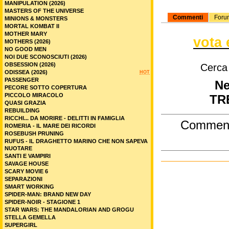
MANIPULATION (2026)
MASTERS OF THE UNIVERSE
Commenti
Foru
MINIONS & MONSTERS
MORTAL KOMBAT II
MOTHER MARY
vota 
MOTHERS (2026)
NO GOOD MEN
NOI DUE SCONOSCIUTI (2026)
OBSESSION (2026)
Cerca
ODISSEA (2026)
HOT
PASSENGER
Ne
PECORE SOTTO COPERTURA
PICCOLO MIRACOLO
TR
QUASI GRAZIA
REBUILDING
RICCHI... DA MORIRE - DELITTI IN FAMIGLIA
Commen
ROMERIA - IL MARE DEI RICORDI
ROSEBUSH PRUNING
RUFUS - IL DRAGHETTO MARINO CHE NON SAPEVA
NUOTARE
SANTI E VAMPIRI
SAVAGE HOUSE
SCARY MOVIE 6
SEPARAZIONI
SMART WORKING
SPIDER-MAN: BRAND NEW DAY
SPIDER-NOIR - STAGIONE 1
STAR WARS: THE MANDALORIAN AND GROGU
STELLA GEMELLA
SUPERGIRL