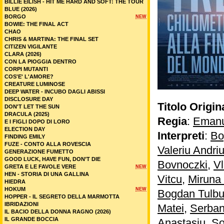
BILLIE EILISH - HIT ME HARD AND SOFT: THE TOUR
BLUE (2026)
BORGO
NEW
BOWIE: THE FINAL ACT
CHAO
CHRIS & MARTINA: THE FINAL SET
CITIZEN VIGILANTE
CLARA (2026)
CON LA PIOGGIA DENTRO
CORPI MUTANTI
COS'E' L'AMORE?
CREATURE LUMINOSE
DEEP WATER - INCUBO DAGLI ABISSI
DISCLOSURE DAY
Titolo Origin
DON'T LET THE SUN
DRACULA (2025)
Regia
:
Emanu
E I FIGLI DOPO DI LORO
ELECTION DAY
Interpreti
:
Bo
FINDING EMILY
FUZE - CONTO ALLA ROVESCIA
Valeriu Andriu
GENERAZIONE FUMETTO
GOOD LUCK, HAVE FUN, DON’T DIE
Bovnoczki
,
V
GRETA E LE FAVOLE VERE
NEW
HEN - STORIA DI UNA GALLINA
Vitcu
,
Miruna
HIEDRA
HOKUM
NEW
Bogdan Tulbu
HOPPER - IL SEGRETO DELLA MARMOTTA
IBRIDAZIONI
Matei
,
Serban
IL BACIO DELLA DONNA RAGNO (2026)
IL GRANDE BOCCIA
Anastasiu
,
So