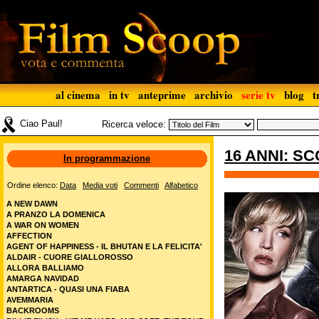
al cinema
in tv
anteprime
archivio
serie tv
blog
t
Ciao Paul!
Ricerca veloce:
16 ANNI: S
In programmazione
Ordine elenco:
Data
Media voti
Commenti
Alfabetico
A NEW DAWN
A PRANZO LA DOMENICA
A WAR ON WOMEN
AFFECTION
AGENT OF HAPPINESS - IL BHUTAN E LA FELICITA'
ALDAIR - CUORE GIALLOROSSO
ALLORA BALLIAMO
AMARGA NAVIDAD
ANTARTICA - QUASI UNA FIABA
AVEMMARIA
BACKROOMS