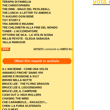
vota 
TERAPIA DI FAMIGLIA
THE CHRISTOPHERS
THE DINK - MAGO DEL PICKLEBALL
THE LUNCH: A LETTER TO AMERICA
TI AUGURO OGNI BENE
TOY STORY 5
TRA AMORE E INGANNI
TRE CHILOMETRI ALLA FINE DEL MONDO
TUNER - L’ACCORDATORE
VITTORIO DE SICA - LA VITA IN SCENA
WILLIE PEYOTE - ELEGIA SABAUDA
YALLA PARKOUR
1073271
commenti su
53872
film
Ultimi film inseriti in archivio
A L'ANCIENNE - COME UNA VOLTA
AMIAMOCI FINCHE' SIAMO VIVI
AMORE E PASSIONE A SYLT
BRIVIDI NELLA NOTTE
BRUCE LEE - THE FLYING DRAGON
BRUCE LEE IL LEGGENDARIO
BRUCE LEE, IL CAMPIONE
CASH OUT 2: HIGH ROLLERS
CHASING THE WIND
CHE CARAMBOLE… RAGAZZI!!!...
CHEN: LA FURIA SCATENATA
COLD MEAT