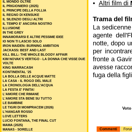
•
Altri film di
IL MONDO OLTRE
IL PRIGIONIERO (2025)
IL PRINCIPE DELLA FOLLIA
IL REGNO DI KENSUKE
Trama del fi
IL SILENZIO DEGLI ALTRI
IL TEMPO E' ANCORA NOSTRO
La sedicenne 
ILLUSIONE
IN THE GREY
agente dell'F
INNAMORARSI E ALTRE PESSIME IDEE
IO NON TI LASCIO SOLO
notte, dopo un
IRON MAIDEN: BURNING AMBITION
per incontrar
JACKASS: BEST AND LAST
KILL BILL: THE WHOLE BLOODY AFFAIR
fronte a Gavi
KIM NOVAK'S VERTIGO - LA DONNA CHE VISSE DUE
VOLTE
avesse raccon
KING MARRACASH
KONTINENTAL '25
fuga della figl
LA BOLLA DELLE ACQUE MATTE
LA CASA - IL ROGO DEL MALE
LA CRONOLOGIA DELL’ACQUA
LA FESTA E' FINITA!
L'AMORE CHE RIMANE
L'AMORE STA BENE SU TUTTO
LE BAMBINE
LE TIGRI DI MOMPRACEM (2026)
Voto 
L'HANGAR ROSSO
LOVE LETTERS
LUCIO FONTANA, THE FINAL CUT
MAMA (2025)
Commenti
Foru
MANAS - SORELLE