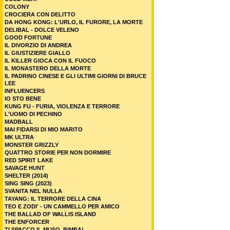
COLONY
CROCIERA CON DELITTO
DA HONG KONG: L'URLO, IL FURORE, LA MORTE
DELIBAL - DOLCE VELENO
GOOD FORTUNE
IL DIVORZIO DI ANDREA
IL GIUSTIZIERE GIALLO
IL KILLER GIOCA CON IL FUOCO
IL MONASTERO DELLA MORTE
IL PADRINO CINESE E GLI ULTIMI GIORNI DI BRUCE
LEE
INFLUENCERS
IO STO BENE
KUNG FU - FURIA, VIOLENZA E TERRORE
L'UOMO DI PECHINO
MADBALL
MAI FIDARSI DI MIO MARITO
MK ULTRA
MONSTER GRIZZLY
QUATTRO STORIE PER NON DORMIRE
RED SPIRIT LAKE
SAVAGE HUNT
SHELTER (2014)
SING SING (2023)
SVANITA NEL NULLA
TAYANG: IL TERRORE DELLA CINA
TEO E ZODI' - UN CAMMELLO PER AMICO
THE BALLAD OF WALLIS ISLAND
THE ENFORCER
TI SPACCO IL MUSO, BIMBA!