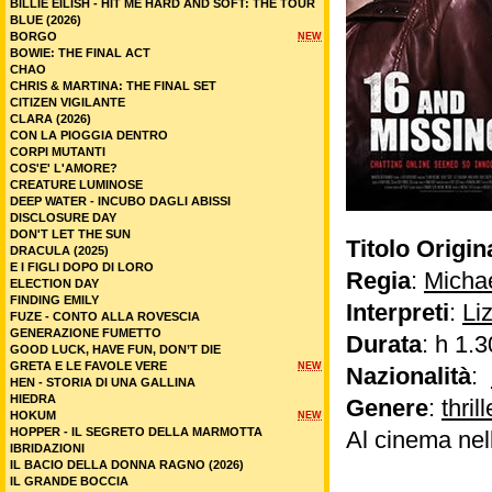
BILLIE EILISH - HIT ME HARD AND SOFT: THE TOUR
BLUE (2026)
BORGO
NEW
BOWIE: THE FINAL ACT
CHAO
CHRIS & MARTINA: THE FINAL SET
CITIZEN VIGILANTE
CLARA (2026)
CON LA PIOGGIA DENTRO
CORPI MUTANTI
COS'E' L'AMORE?
CREATURE LUMINOSE
DEEP WATER - INCUBO DAGLI ABISSI
DISCLOSURE DAY
DON'T LET THE SUN
Titolo Origin
DRACULA (2025)
E I FIGLI DOPO DI LORO
Regia
:
Michae
ELECTION DAY
FINDING EMILY
Interpreti
:
Li
FUZE - CONTO ALLA ROVESCIA
GENERAZIONE FUMETTO
Durata
: h 1.3
GOOD LUCK, HAVE FUN, DON’T DIE
GRETA E LE FAVOLE VERE
NEW
Nazionalità
:
HEN - STORIA DI UNA GALLINA
HIEDRA
Genere
:
thrill
HOKUM
NEW
HOPPER - IL SEGRETO DELLA MARMOTTA
Al cinema nel
IBRIDAZIONI
IL BACIO DELLA DONNA RAGNO (2026)
IL GRANDE BOCCIA