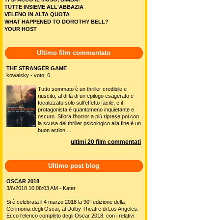
TUTTE INSIEME ALL'ABBAZIA
VELENO IN ALTA QUOTA
WHAT HAPPENED TO DOROTHY BELL?
YOUR HOST
Ultimo film commentato
THE STRANGER GAME
kowalsky - voto: 6
Tutto sommato è un thriller credibile e
riuscito, al di là di un epilogo esagerato e
focalizzato solo sull'effetto facile, e il
protagonista è quantomeno inquietante e
oscuro. Sfiora l'horror a più riprese poi con
la scusa del thriller psicologico alla fine è un
buon action ...
ultimi 20 film commentati
Ultimo post blog
OSCAR 2018
3/6/2018 10:08:03 AM - Kater
Si è celebrata il 4 marzo 2018 la 90° edizione della
Cerimonia degli Oscar, al Dolby Theatre di Los Angeles.
Ecco l'elenco completo degli Oscar 2018, con i relativi