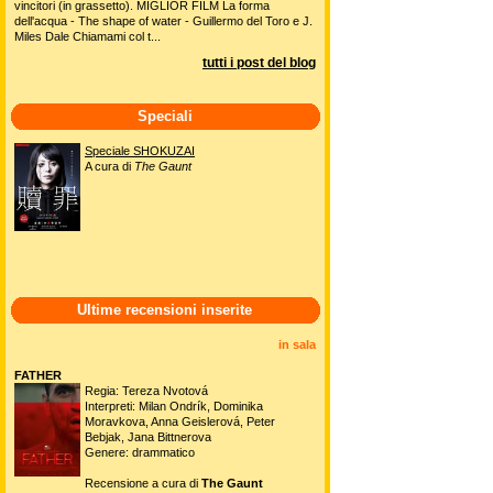
vincitori (in grassetto). MIGLIOR FILM La forma
dell'acqua - The shape of water - Guillermo del Toro e J.
Miles Dale Chiamami col t...
tutti i post del blog
Speciali
Speciale SHOKUZAI
A cura di
The Gaunt
Ultime recensioni inserite
in sala
FATHER
Regia: Tereza Nvotová
Interpreti: Milan Ondrík, Dominika
Moravkova, Anna Geislerová, Peter
Bebjak, Jana Bittnerova
Genere: drammatico
Recensione a cura di
The Gaunt