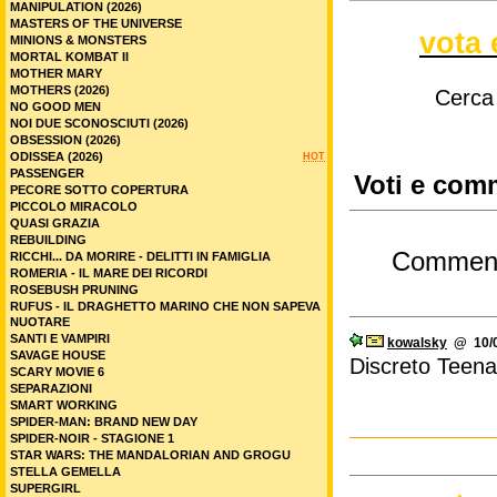
MANIPULATION (2026)
MASTERS OF THE UNIVERSE
vota 
MINIONS & MONSTERS
MORTAL KOMBAT II
MOTHER MARY
MOTHERS (2026)
Cerca
NO GOOD MEN
NOI DUE SCONOSCIUTI (2026)
OBSESSION (2026)
ODISSEA (2026)
HOT
PASSENGER
Voti e comm
PECORE SOTTO COPERTURA
PICCOLO MIRACOLO
QUASI GRAZIA
REBUILDING
Commen
RICCHI... DA MORIRE - DELITTI IN FAMIGLIA
ROMERIA - IL MARE DEI RICORDI
ROSEBUSH PRUNING
RUFUS - IL DRAGHETTO MARINO CHE NON SAPEVA
NUOTARE
SANTI E VAMPIRI
kowalsky
@ 10/0
SAVAGE HOUSE
Discreto Teena
SCARY MOVIE 6
SEPARAZIONI
SMART WORKING
SPIDER-MAN: BRAND NEW DAY
SPIDER-NOIR - STAGIONE 1
STAR WARS: THE MANDALORIAN AND GROGU
STELLA GEMELLA
SUPERGIRL