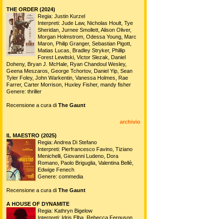
THE ORDER (2024)
Regia: Justin Kurzel
Interpreti: Jude Law, Nicholas Hoult, Tye
Sheridan, Jurnee Smollett, Alison Oliver,
Morgan Holmstrom, Odessa Young, Marc
Maron, Philip Granger, Sebastian Pigott,
Matias Lucas, Bradley Stryker, Phillip
Forest Lewitski, Victor Slezak, Daniel
Doheny, Bryan J. McHale, Ryan Chandoul Wesley,
Geena Meszaros, George Tchortov, Daniel Yip, Sean
Tyler Foley, John Warkentin, Vanessa Holmes, Rae
Farrer, Carter Morrison, Huxley Fisher, mandy fisher
Genere: thriller
Recensione a cura di
The Gaunt
archivio
IL MAESTRO (2025)
Regia: Andrea Di Stefano
Interpreti: Pierfrancesco Favino, Tiziano
Menichelli, Giovanni Ludeno, Dora
Romano, Paolo Briguglia, Valentina Bellè,
Edwige Fenech
Genere: commedia
Recensione a cura di
The Gaunt
A HOUSE OF DYNAMITE
Regia: Kathryn Bigelow
Interpreti: Idris Elba, Rebecca Ferguson,