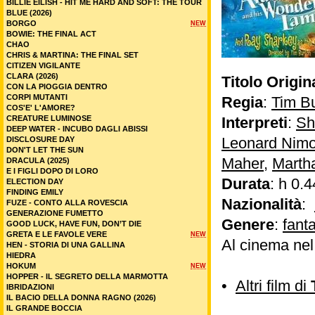
BILLIE EILISH - HIT ME HARD AND SOFT: THE TOUR
BLUE (2026)
BORGO
NEW
BOWIE: THE FINAL ACT
CHAO
CHRIS & MARTINA: THE FINAL SET
CITIZEN VIGILANTE
CLARA (2026)
Titolo Origin
CON LA PIOGGIA DENTRO
CORPI MUTANTI
Regia
:
Tim B
COS'E' L'AMORE?
CREATURE LUMINOSE
Interpreti
:
Sh
DEEP WATER - INCUBO DAGLI ABISSI
Leonard Nim
DISCLOSURE DAY
DON'T LET THE SUN
Maher
,
Marth
DRACULA (2025)
E I FIGLI DOPO DI LORO
Durata
: h 0.4
ELECTION DAY
FINDING EMILY
Nazionalità
:
FUZE - CONTO ALLA ROVESCIA
GENERAZIONE FUMETTO
Genere
:
fant
GOOD LUCK, HAVE FUN, DON’T DIE
GRETA E LE FAVOLE VERE
NEW
Al cinema ne
HEN - STORIA DI UNA GALLINA
HIEDRA
HOKUM
NEW
HOPPER - IL SEGRETO DELLA MARMOTTA
•
Altri film di
IBRIDAZIONI
IL BACIO DELLA DONNA RAGNO (2026)
IL GRANDE BOCCIA