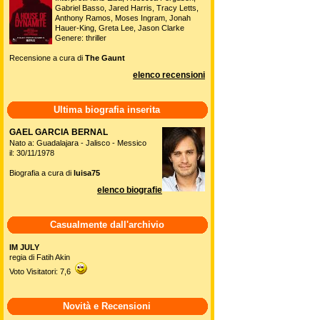
Gabriel Basso, Jared Harris, Tracy Letts,
Anthony Ramos, Moses Ingram, Jonah
Hauer-King, Greta Lee, Jason Clarke
Genere: thriller
Recensione a cura di
The Gaunt
elenco recensioni
Ultima biografia inserita
GAEL GARCIA BERNAL
Nato a: Guadalajara - Jalisco - Messico
il: 30/11/1978
Biografia a cura di
luisa75
elenco biografie
Casualmente dall'archivio
IM JULY
regia di Fatih Akin
Voto Visitatori: 7,6
Novità e Recensioni