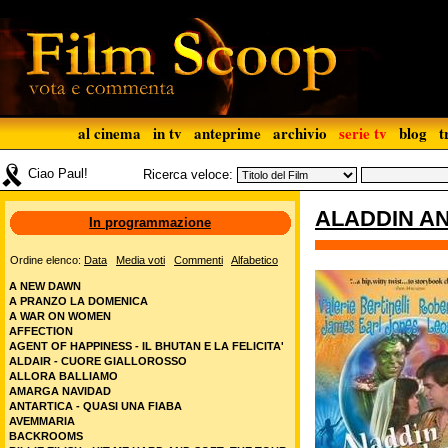
al cinema
in tv
anteprime
archivio
serie tv
blog
t
Ciao Paul!
Ricerca veloce:
ALADDIN A
In programmazione
Ordine elenco:
Data
Media voti
Commenti
Alfabetico
A NEW DAWN
A PRANZO LA DOMENICA
A WAR ON WOMEN
AFFECTION
AGENT OF HAPPINESS - IL BHUTAN E LA FELICITA'
ALDAIR - CUORE GIALLOROSSO
ALLORA BALLIAMO
AMARGA NAVIDAD
ANTARTICA - QUASI UNA FIABA
AVEMMARIA
BACKROOMS