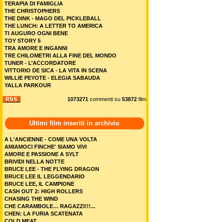
TERAPIA DI FAMIGLIA
THE CHRISTOPHERS
THE DINK - MAGO DEL PICKLEBALL
THE LUNCH: A LETTER TO AMERICA
TI AUGURO OGNI BENE
TOY STORY 5
TRA AMORE E INGANNI
TRE CHILOMETRI ALLA FINE DEL MONDO
TUNER - L’ACCORDATORE
VITTORIO DE SICA - LA VITA IN SCENA
WILLIE PEYOTE - ELEGIA SABAUDA
YALLA PARKOUR
1073271
commenti su
53872
film
Ultimi film inseriti in archivio
A L'ANCIENNE - COME UNA VOLTA
AMIAMOCI FINCHE' SIAMO VIVI
AMORE E PASSIONE A SYLT
BRIVIDI NELLA NOTTE
BRUCE LEE - THE FLYING DRAGON
BRUCE LEE IL LEGGENDARIO
BRUCE LEE, IL CAMPIONE
CASH OUT 2: HIGH ROLLERS
CHASING THE WIND
CHE CARAMBOLE… RAGAZZI!!!...
CHEN: LA FURIA SCATENATA
COLD MEAT