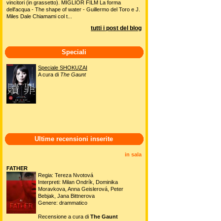
vincitori (in grassetto). MIGLIOR FILM La forma
dell'acqua - The shape of water - Guillermo del Toro e J.
Miles Dale Chiamami col t...
tutti i post del blog
Speciali
Speciale SHOKUZAI
A cura di
The Gaunt
Ultime recensioni inserite
in sala
FATHER
Regia: Tereza Nvotová
Interpreti: Milan Ondrík, Dominika
Moravkova, Anna Geislerová, Peter
Bebjak, Jana Bittnerova
Genere: drammatico
Recensione a cura di
The Gaunt