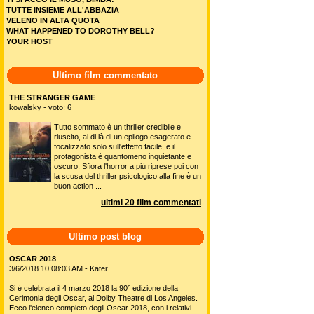
TUTTE INSIEME ALL'ABBAZIA
VELENO IN ALTA QUOTA
WHAT HAPPENED TO DOROTHY BELL?
YOUR HOST
Ultimo film commentato
THE STRANGER GAME
kowalsky - voto: 6
Tutto sommato è un thriller credibile e
riuscito, al di là di un epilogo esagerato e
focalizzato solo sull'effetto facile, e il
protagonista è quantomeno inquietante e
oscuro. Sfiora l'horror a più riprese poi con
la scusa del thriller psicologico alla fine è un
buon action ...
ultimi 20 film commentati
Ultimo post blog
OSCAR 2018
3/6/2018 10:08:03 AM - Kater
Si è celebrata il 4 marzo 2018 la 90° edizione della
Cerimonia degli Oscar, al Dolby Theatre di Los Angeles.
Ecco l'elenco completo degli Oscar 2018, con i relativi