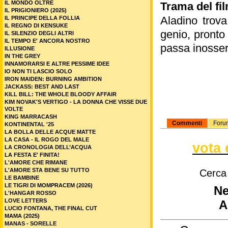
IL MONDO OLTRE
Trama del fi
IL PRIGIONIERO (2025)
Aladino trova
IL PRINCIPE DELLA FOLLIA
IL REGNO DI KENSUKE
genio, pronto
IL SILENZIO DEGLI ALTRI
IL TEMPO E' ANCORA NOSTRO
passa inosse
ILLUSIONE
IN THE GREY
INNAMORARSI E ALTRE PESSIME IDEE
IO NON TI LASCIO SOLO
IRON MAIDEN: BURNING AMBITION
JACKASS: BEST AND LAST
KILL BILL: THE WHOLE BLOODY AFFAIR
KIM NOVAK'S VERTIGO - LA DONNA CHE VISSE DUE
VOLTE
KING MARRACASH
Commenti
Foru
KONTINENTAL '25
LA BOLLA DELLE ACQUE MATTE
LA CASA - IL ROGO DEL MALE
vota 
LA CRONOLOGIA DELL’ACQUA
LA FESTA E' FINITA!
L'AMORE CHE RIMANE
L'AMORE STA BENE SU TUTTO
Cerca
LE BAMBINE
LE TIGRI DI MOMPRACEM (2026)
Ne
L'HANGAR ROSSO
LOVE LETTERS
A
LUCIO FONTANA, THE FINAL CUT
MAMA (2025)
MANAS - SORELLE