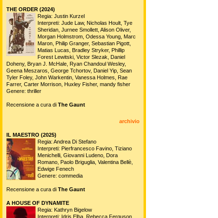
THE ORDER (2024)
Regia: Justin Kurzel
Interpreti: Jude Law, Nicholas Hoult, Tye
Sheridan, Jurnee Smollett, Alison Oliver,
Morgan Holmstrom, Odessa Young, Marc
Maron, Philip Granger, Sebastian Pigott,
Matias Lucas, Bradley Stryker, Phillip
Forest Lewitski, Victor Slezak, Daniel
Doheny, Bryan J. McHale, Ryan Chandoul Wesley,
Geena Meszaros, George Tchortov, Daniel Yip, Sean
Tyler Foley, John Warkentin, Vanessa Holmes, Rae
Farrer, Carter Morrison, Huxley Fisher, mandy fisher
Genere: thriller
Recensione a cura di
The Gaunt
archivio
IL MAESTRO (2025)
Regia: Andrea Di Stefano
Interpreti: Pierfrancesco Favino, Tiziano
Menichelli, Giovanni Ludeno, Dora
Romano, Paolo Briguglia, Valentina Bellè,
Edwige Fenech
Genere: commedia
Recensione a cura di
The Gaunt
A HOUSE OF DYNAMITE
Regia: Kathryn Bigelow
Interpreti: Idris Elba, Rebecca Ferguson,