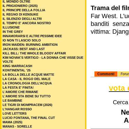
IL MONDO OLTRE
IL PRIGIONIERO (2025)
Trama del film
IL PRINCIPE DELLA FOLLIA
Far West. L'u
IL REGNO DI KENSUKE
IL SILENZIO DEGLI ALTRI
banditi senza
IL TEMPO E' ANCORA NOSTRO
ILLUSIONE
vittima: Django
IN THE GREY
INNAMORARSI E ALTRE PESSIME IDEE
IO NON TI LASCIO SOLO
IRON MAIDEN: BURNING AMBITION
JACKASS: BEST AND LAST
KILL BILL: THE WHOLE BLOODY AFFAIR
KIM NOVAK'S VERTIGO - LA DONNA CHE VISSE DUE
VOLTE
KING MARRACASH
KONTINENTAL '25
Commenti
Foru
LA BOLLA DELLE ACQUE MATTE
LA CASA - IL ROGO DEL MALE
LA CRONOLOGIA DELL’ACQUA
vota 
LA FESTA E' FINITA!
L'AMORE CHE RIMANE
L'AMORE STA BENE SU TUTTO
LE BAMBINE
Cerca
LE TIGRI DI MOMPRACEM (2026)
L'HANGAR ROSSO
Ne
LOVE LETTERS
LUCIO FONTANA, THE FINAL CUT
A
MAMA (2025)
MANAS - SORELLE