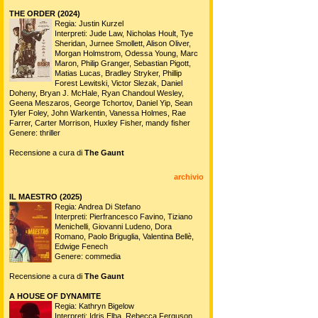
THE ORDER (2024)
Regia: Justin Kurzel
Interpreti: Jude Law, Nicholas Hoult, Tye
Sheridan, Jurnee Smollett, Alison Oliver,
Morgan Holmstrom, Odessa Young, Marc
Maron, Philip Granger, Sebastian Pigott,
Matias Lucas, Bradley Stryker, Phillip
Forest Lewitski, Victor Slezak, Daniel
Doheny, Bryan J. McHale, Ryan Chandoul Wesley,
Geena Meszaros, George Tchortov, Daniel Yip, Sean
Tyler Foley, John Warkentin, Vanessa Holmes, Rae
Farrer, Carter Morrison, Huxley Fisher, mandy fisher
Genere: thriller
Recensione a cura di
The Gaunt
archivio
IL MAESTRO (2025)
Regia: Andrea Di Stefano
Interpreti: Pierfrancesco Favino, Tiziano
Menichelli, Giovanni Ludeno, Dora
Romano, Paolo Briguglia, Valentina Bellè,
Edwige Fenech
Genere: commedia
Recensione a cura di
The Gaunt
A HOUSE OF DYNAMITE
Regia: Kathryn Bigelow
Interpreti: Idris Elba, Rebecca Ferguson,