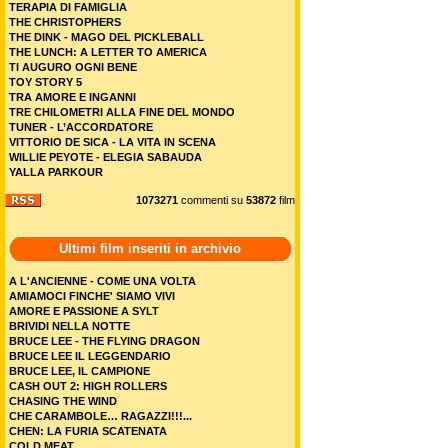
TERAPIA DI FAMIGLIA
THE CHRISTOPHERS
THE DINK - MAGO DEL PICKLEBALL
THE LUNCH: A LETTER TO AMERICA
TI AUGURO OGNI BENE
TOY STORY 5
TRA AMORE E INGANNI
TRE CHILOMETRI ALLA FINE DEL MONDO
TUNER - L’ACCORDATORE
VITTORIO DE SICA - LA VITA IN SCENA
WILLIE PEYOTE - ELEGIA SABAUDA
YALLA PARKOUR
1073271
commenti su
53872
film
Ultimi film inseriti in archivio
A L'ANCIENNE - COME UNA VOLTA
AMIAMOCI FINCHE' SIAMO VIVI
AMORE E PASSIONE A SYLT
BRIVIDI NELLA NOTTE
BRUCE LEE - THE FLYING DRAGON
BRUCE LEE IL LEGGENDARIO
BRUCE LEE, IL CAMPIONE
CASH OUT 2: HIGH ROLLERS
CHASING THE WIND
CHE CARAMBOLE… RAGAZZI!!!...
CHEN: LA FURIA SCATENATA
COLD MEAT