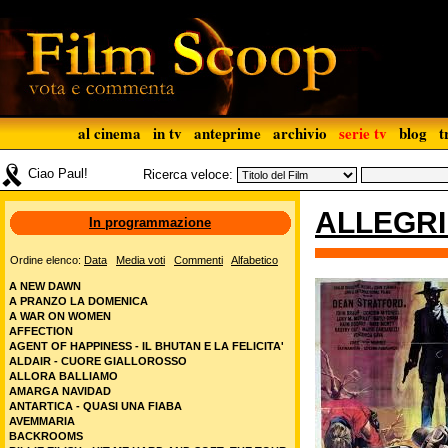
al cinema
in tv
anteprime
archivio
serie tv
blog
t
Ciao Paul!
Ricerca veloce:
ALLEGRI 
In programmazione
Ordine elenco:
Data
Media voti
Commenti
Alfabetico
A NEW DAWN
A PRANZO LA DOMENICA
A WAR ON WOMEN
AFFECTION
AGENT OF HAPPINESS - IL BHUTAN E LA FELICITA'
ALDAIR - CUORE GIALLOROSSO
ALLORA BALLIAMO
AMARGA NAVIDAD
ANTARTICA - QUASI UNA FIABA
AVEMMARIA
BACKROOMS