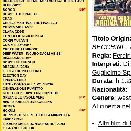
BILLIE EILISH - HIT ME HARD AND SOFT: THE TOUR
BLUE (2026)
BORGO
NEW
BOWIE: THE FINAL ACT
CHAO
CHRIS & MARTINA: THE FINAL SET
CITIZEN VIGILANTE
CLARA (2026)
CON LA PIOGGIA DENTRO
Titolo Origin
CORPI MUTANTI
COS'E' L'AMORE?
BECCHINI...
CREATURE LUMINOSE
DEEP WATER - INCUBO DAGLI ABISSI
Regia
:
Ferdin
DISCLOSURE DAY
Interpreti
:
Di
DON'T LET THE SUN
DRACULA (2025)
Guglielmo Spo
E I FIGLI DOPO DI LORO
ELECTION DAY
Durata
: h 1.2
FINDING EMILY
FUZE - CONTO ALLA ROVESCIA
Nazionalità
:
GENERAZIONE FUMETTO
GOOD LUCK, HAVE FUN, DON’T DIE
Genere
:
west
GRETA E LE FAVOLE VERE
NEW
HEN - STORIA DI UNA GALLINA
Al cinema ne
HIEDRA
HOKUM
NEW
HOPPER - IL SEGRETO DELLA MARMOTTA
IBRIDAZIONI
•
Altri film di
IL BACIO DELLA DONNA RAGNO (2026)
IL GRANDE BOCCIA