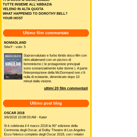
TUTTE INSIEME ALL'ABBAZIA
VELENO IN ALTA QUOTA
WHAT HAPPENED TO DOROTHY BELL?
YOUR HOST
Ultimo film commentato
NOMADLAND
StIwY - voto: 5
Sopravvalutato e furbo ibrido docu-film con
ritmi altalenanti con un pizzico di
femminismo ( le protagoniste principali
sono sostanzialmente tutte donne ). A parte
l'interpretazione della McDormand non c'è
nulla di eclatante, dimenticato dopo 10
minuti dalla visione.
ultimi 20 film commentati
Ultimo post blog
OSCAR 2018
3/6/2018 10:08:03 AM - Kater
Si è celebrata il 4 marzo 2018 la 90° edizione della
Cerimonia degli Oscar, al Dolby Theatre di Los Angeles.
Ecco l'elenco completo degli Oscar 2018, con i relativi