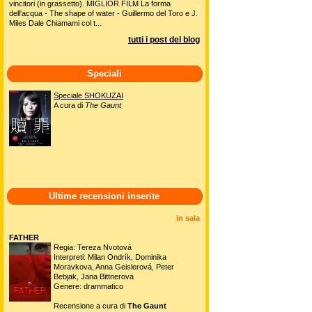
vincitori (in grassetto). MIGLIOR FILM La forma
dell'acqua - The shape of water - Guillermo del Toro e J.
Miles Dale Chiamami col t...
tutti i post del blog
Speciali
Speciale SHOKUZAI
A cura di
The Gaunt
Ultime recensioni inserite
in sala
FATHER
Regia: Tereza Nvotová
Interpreti: Milan Ondrík, Dominika
Moravkova, Anna Geislerová, Peter
Bebjak, Jana Bittnerova
Genere: drammatico
Recensione a cura di
The Gaunt