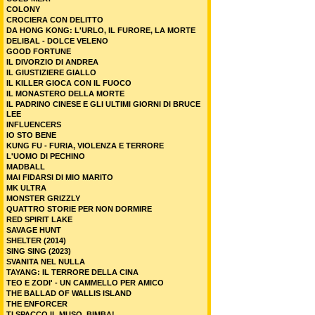
COLONY
CROCIERA CON DELITTO
DA HONG KONG: L'URLO, IL FURORE, LA MORTE
DELIBAL - DOLCE VELENO
GOOD FORTUNE
IL DIVORZIO DI ANDREA
IL GIUSTIZIERE GIALLO
IL KILLER GIOCA CON IL FUOCO
IL MONASTERO DELLA MORTE
IL PADRINO CINESE E GLI ULTIMI GIORNI DI BRUCE
LEE
INFLUENCERS
IO STO BENE
KUNG FU - FURIA, VIOLENZA E TERRORE
L'UOMO DI PECHINO
MADBALL
MAI FIDARSI DI MIO MARITO
MK ULTRA
MONSTER GRIZZLY
QUATTRO STORIE PER NON DORMIRE
RED SPIRIT LAKE
SAVAGE HUNT
SHELTER (2014)
SING SING (2023)
SVANITA NEL NULLA
TAYANG: IL TERRORE DELLA CINA
TEO E ZODI' - UN CAMMELLO PER AMICO
THE BALLAD OF WALLIS ISLAND
THE ENFORCER
TI SPACCO IL MUSO, BIMBA!