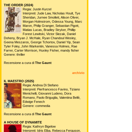
THE ORDER (2024)
Regia: Justin Kurzel
Interpreti: Jude Law, Nicholas Hoult, Tye
Sheridan, Jurnee Smollett, Alison Oliver,
Morgan Holmstrom, Odessa Young, Marc
Maron, Philip Granger, Sebastian Pigott,
Matias Lucas, Bradley Stryker, Phillip
Forest Lewitski, Victor Slezak, Daniel
Doheny, Bryan J. McHale, Ryan Chandoul Wesley,
Geena Meszaros, George Tchortov, Daniel Yip, Sean
Tyler Foley, John Warkentin, Vanessa Holmes, Rae
Farrer, Carter Morrison, Huxley Fisher, mandy fisher
Genere: thriller
Recensione a cura di
The Gaunt
archivio
IL MAESTRO (2025)
Regia: Andrea Di Stefano
Interpreti: Pierfrancesco Favino, Tiziano
Menichelli, Giovanni Ludeno, Dora
Romano, Paolo Briguglia, Valentina Bellè,
Edwige Fenech
Genere: commedia
Recensione a cura di
The Gaunt
A HOUSE OF DYNAMITE
Regia: Kathryn Bigelow
Interpreti: Idris Elba, Rebecca Ferguson,