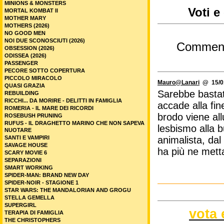
MINIONS & MONSTERS
Voti e
MORTAL KOMBAT II
MOTHER MARY
MOTHERS (2026)
NO GOOD MEN
NOI DUE SCONOSCIUTI (2026)
Commen
OBSESSION (2026)
ODISSEA (2026)
PASSENGER
PECORE SOTTO COPERTURA
PICCOLO MIRACOLO
Mauro@Lanari
@ 15/01
QUASI GRAZIA
Sarebbe bastato
REBUILDING
RICCHI... DA MORIRE - DELITTI IN FAMIGLIA
accade alla fin
ROMERIA - IL MARE DEI RICORDI
brodo viene all
ROSEBUSH PRUNING
RUFUS - IL DRAGHETTO MARINO CHE NON SAPEVA
lesbismo alla b
NUOTARE
SANTI E VAMPIRI
animalista, dal
SAVAGE HOUSE
ha più ne mett
SCARY MOVIE 6
SEPARAZIONI
SMART WORKING
SPIDER-MAN: BRAND NEW DAY
SPIDER-NOIR - STAGIONE 1
STAR WARS: THE MANDALORIAN AND GROGU
STELLA GEMELLA
SUPERGIRL
vota 
TERAPIA DI FAMIGLIA
THE CHRISTOPHERS