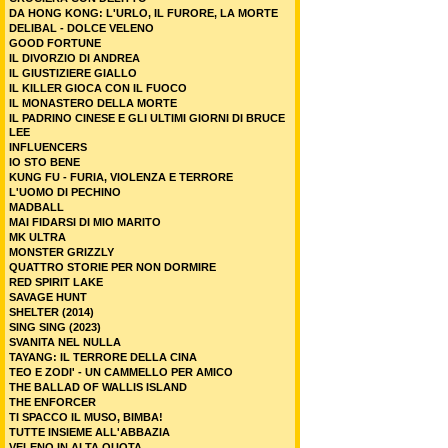
DA HONG KONG: L'URLO, IL FURORE, LA MORTE
DELIBAL - DOLCE VELENO
GOOD FORTUNE
IL DIVORZIO DI ANDREA
IL GIUSTIZIERE GIALLO
IL KILLER GIOCA CON IL FUOCO
IL MONASTERO DELLA MORTE
IL PADRINO CINESE E GLI ULTIMI GIORNI DI BRUCE
LEE
INFLUENCERS
IO STO BENE
KUNG FU - FURIA, VIOLENZA E TERRORE
L'UOMO DI PECHINO
MADBALL
MAI FIDARSI DI MIO MARITO
MK ULTRA
MONSTER GRIZZLY
QUATTRO STORIE PER NON DORMIRE
RED SPIRIT LAKE
SAVAGE HUNT
SHELTER (2014)
SING SING (2023)
SVANITA NEL NULLA
TAYANG: IL TERRORE DELLA CINA
TEO E ZODI' - UN CAMMELLO PER AMICO
THE BALLAD OF WALLIS ISLAND
THE ENFORCER
TI SPACCO IL MUSO, BIMBA!
TUTTE INSIEME ALL'ABBAZIA
VELENO IN ALTA QUOTA