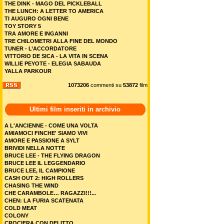
THE DINK - MAGO DEL PICKLEBALL
THE LUNCH: A LETTER TO AMERICA
TI AUGURO OGNI BENE
TOY STORY 5
TRA AMORE E INGANNI
TRE CHILOMETRI ALLA FINE DEL MONDO
TUNER - L’ACCORDATORE
VITTORIO DE SICA - LA VITA IN SCENA
WILLIE PEYOTE - ELEGIA SABAUDA
YALLA PARKOUR
1073206
commenti su
53872
film
Ultimi film inseriti in archivio
A L'ANCIENNE - COME UNA VOLTA
AMIAMOCI FINCHE' SIAMO VIVI
AMORE E PASSIONE A SYLT
BRIVIDI NELLA NOTTE
BRUCE LEE - THE FLYING DRAGON
BRUCE LEE IL LEGGENDARIO
BRUCE LEE, IL CAMPIONE
CASH OUT 2: HIGH ROLLERS
CHASING THE WIND
CHE CARAMBOLE… RAGAZZI!!!...
CHEN: LA FURIA SCATENATA
COLD MEAT
COLONY
CROCIERA CON DELITTO