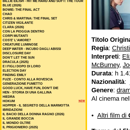
BILLIE EILISH - HIT ME HARD AND SOFT: THE TOUR
BLUE (2026)
BOWIE: THE FINAL ACT
CHAO
CHRIS & MARTINA: THE FINAL SET
CITIZEN VIGILANTE
CLARA (2026)
CON LA PIOGGIA DENTRO
CORPI MUTANTI
Titolo Origin
COS'E' L'AMORE?
CREATURE LUMINOSE
Regia
:
Christ
DEEP WATER - INCUBO DAGLI ABISSI
DISCLOSURE DAY
Interpreti
:
El
DON'T LET THE SUN
DRACULA (2025)
McBurney
,
Jo
E I FIGLI DOPO DI LORO
ELECTION DAY
Durata
: h 1.4
FINDING EMILY
FUZE - CONTO ALLA ROVESCIA
Nazionalità
:
GENERAZIONE FUMETTO
GOOD LUCK, HAVE FUN, DON’T DIE
Genere
:
dram
HEN - STORIA DI UNA GALLINA
HIEDRA
Al cinema nel
HOKUM
NEW
HOPPER - IL SEGRETO DELLA MARMOTTA
IBRIDAZIONI
•
Altri film di
IL BACIO DELLA DONNA RAGNO (2026)
IL GRANDE BOCCIA
IL MONDO OLTRE
IL PRIGIONIERO (2025)