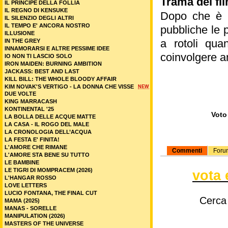
Trama del fi
IL PRINCIPE DELLA FOLLIA
IL REGNO DI KENSUKE
Dopo che è 
IL SILENZIO DEGLI ALTRI
IL TEMPO E' ANCORA NOSTRO
pubbliche le p
ILLUSIONE
a rotoli qua
IN THE GREY
INNAMORARSI E ALTRE PESSIME IDEE
coinvolgere a
IO NON TI LASCIO SOLO
IRON MAIDEN: BURNING AMBITION
JACKASS: BEST AND LAST
KILL BILL: THE WHOLE BLOODY AFFAIR
KIM NOVAK'S VERTIGO - LA DONNA CHE VISSE
NEW
DUE VOLTE
KING MARRACASH
KONTINENTAL '25
Voto 
LA BOLLA DELLE ACQUE MATTE
LA CASA - IL ROGO DEL MALE
LA CRONOLOGIA DELL’ACQUA
LA FESTA E' FINITA!
L'AMORE CHE RIMANE
Commenti
Foru
L'AMORE STA BENE SU TUTTO
LE BAMBINE
LE TIGRI DI MOMPRACEM (2026)
vota 
L'HANGAR ROSSO
LOVE LETTERS
LUCIO FONTANA, THE FINAL CUT
Cerca
MAMA (2025)
MANAS - SORELLE
MANIPULATION (2026)
MASTERS OF THE UNIVERSE