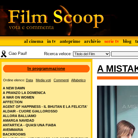
al cinema
in tv
anteprime
archivio
serie tv
blog
t
Ciao Paul!
Ricerca veloce:
A MISTA
In programmazione
Ordine elenco:
Data
Media voti
Commenti
Alfabetico
A NEW DAWN
A PRANZO LA DOMENICA
A WAR ON WOMEN
AFFECTION
AGENT OF HAPPINESS - IL BHUTAN E LA FELICITA'
ALDAIR - CUORE GIALLOROSSO
ALLORA BALLIAMO
AMARGA NAVIDAD
ANTARTICA - QUASI UNA FIABA
AVEMMARIA
BACKROOMS