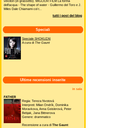
vincitori (in grassetto). MIGLIOR FILM La forma
dell'acqua - The shape of water - Guillermo del Toro e J.
Miles Dale Chiamami col t...
tutti i post del blog
Speciali
Speciale SHOKUZAI
A cura di
The Gaunt
Ultime recensioni inserite
in sala
FATHER
Regia: Tereza Nvotová
Interpreti: Milan Ondrík, Dominika
Moravkova, Anna Geislerová, Peter
Bebjak, Jana Bittnerova
Genere: drammatico
Recensione a cura di
The Gaunt