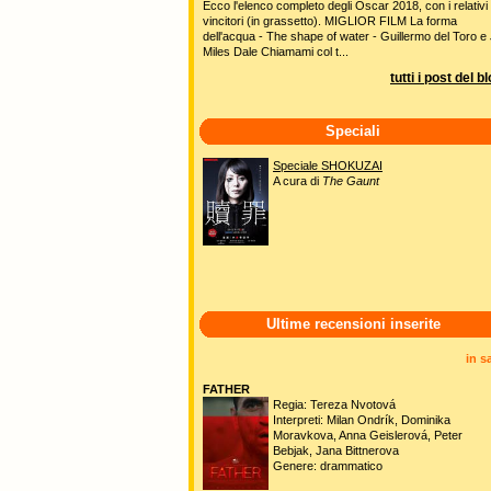
Ecco l'elenco completo degli Oscar 2018, con i relativi
vincitori (in grassetto). MIGLIOR FILM La forma
dell'acqua - The shape of water - Guillermo del Toro e 
Miles Dale Chiamami col t...
tutti i post del b
Speciali
Speciale SHOKUZAI
A cura di
The Gaunt
Ultime recensioni inserite
in s
FATHER
Regia: Tereza Nvotová
Interpreti: Milan Ondrík, Dominika
Moravkova, Anna Geislerová, Peter
Bebjak, Jana Bittnerova
Genere: drammatico