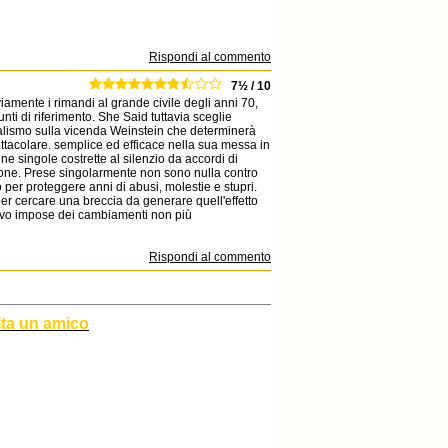
Rispondi al commento
7½ / 10
mente i rimandi al grande civile degli anni 70,
ti di riferimento. She Said tuttavia sceglie
nalismo sulla vicenda Weinstein che determinerà
ttacolare. semplice ed efficace nella sua messa in
ne singole costrette al silenzio da accordi di
ione. Prese singolarmente non sono nulla contro
per proteggere anni di abusi, molestie e stupri.
er cercare una breccia da generare quell'effetto
ivo impose dei cambiamenti non più
Rispondi al commento
ita un amico