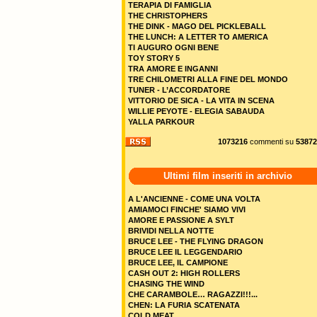
TERAPIA DI FAMIGLIA
THE CHRISTOPHERS
THE DINK - MAGO DEL PICKLEBALL
THE LUNCH: A LETTER TO AMERICA
TI AUGURO OGNI BENE
TOY STORY 5
TRA AMORE E INGANNI
TRE CHILOMETRI ALLA FINE DEL MONDO
TUNER - L’ACCORDATORE
VITTORIO DE SICA - LA VITA IN SCENA
WILLIE PEYOTE - ELEGIA SABAUDA
YALLA PARKOUR
1073216
commenti su
53872
Ultimi film inseriti in archivio
A L'ANCIENNE - COME UNA VOLTA
AMIAMOCI FINCHE' SIAMO VIVI
AMORE E PASSIONE A SYLT
BRIVIDI NELLA NOTTE
BRUCE LEE - THE FLYING DRAGON
BRUCE LEE IL LEGGENDARIO
BRUCE LEE, IL CAMPIONE
CASH OUT 2: HIGH ROLLERS
CHASING THE WIND
CHE CARAMBOLE… RAGAZZI!!!...
CHEN: LA FURIA SCATENATA
COLD MEAT