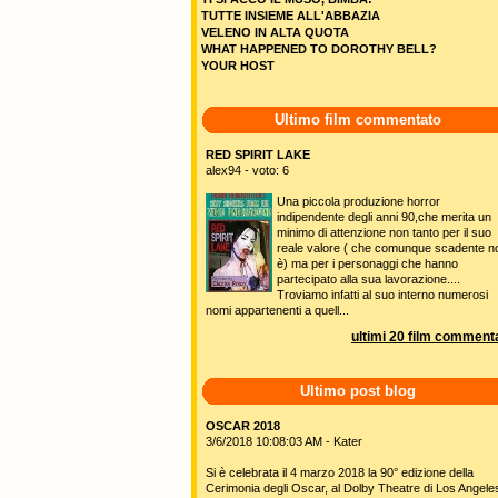
TUTTE INSIEME ALL'ABBAZIA
VELENO IN ALTA QUOTA
WHAT HAPPENED TO DOROTHY BELL?
YOUR HOST
Ultimo film commentato
RED SPIRIT LAKE
alex94 - voto: 6
Una piccola produzione horror
indipendente degli anni 90,che merita un
minimo di attenzione non tanto per il suo
reale valore ( che comunque scadente n
è) ma per i personaggi che hanno
partecipato alla sua lavorazione....
Troviamo infatti al suo interno numerosi
nomi appartenenti a quell...
ultimi 20 film commenta
Ultimo post blog
OSCAR 2018
3/6/2018 10:08:03 AM - Kater
Si è celebrata il 4 marzo 2018 la 90° edizione della
Cerimonia degli Oscar, al Dolby Theatre di Los Angele