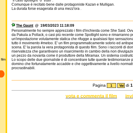
"il caso spotlight" o "truth".
Comunque è recitato bene dalle protagoniste Kazan e Mulligan.
La durata forse esagerata di una mezz'ora .
The Gaunt
@ 19/03/2023 11:18:09
Personalmente ho sempre apprezzato i film d'inchiesta come She Said. Ovvia
da Pakula a Pollack, o casi più recente come Spotlight sono e rimarranno pun
un'impostazione volutamente statica che rifugge a qualsiasi tipo sensazio
tutto il movimento #metoo. E' un film programmaticamente sobrio ed antispe
scena. E' la parola la vera protagonista di questo film. Sono i racconti di don
riservatezza che garantivano un risarcimento in cambio della non divulgaz
un pezzo da novanta come il produttore della Miramax. Un sistema costruito 
film
Lo scopo delle due giornaliste è di concentrare tutte queste testimonianze p
domino che fortunatamente accadde e che oggettivamente a livello normat
procrastinabili.
Pagina
di
1
vota e commenta il film
inv