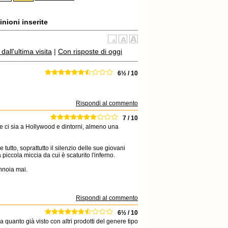
nioni inserite
all'ultima visita
|
Con risposte di oggi
6½ / 10
Rispondi al commento
7 / 10
me ci sia a Hollywood e dintorni, almeno una
utto, soprattutto il silenzio delle sue giovani
piccola miccia da cui è scaturito l'inferno.
annoia mai.
Rispondi al commento
6½ / 10
 quanto già visto con altri prodotti del genere tipo