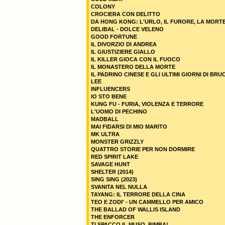
COLONY
CROCIERA CON DELITTO
DA HONG KONG: L'URLO, IL FURORE, LA MORT
DELIBAL - DOLCE VELENO
GOOD FORTUNE
IL DIVORZIO DI ANDREA
IL GIUSTIZIERE GIALLO
IL KILLER GIOCA CON IL FUOCO
IL MONASTERO DELLA MORTE
IL PADRINO CINESE E GLI ULTIMI GIORNI DI BRU
LEE
INFLUENCERS
IO STO BENE
KUNG FU - FURIA, VIOLENZA E TERRORE
L'UOMO DI PECHINO
MADBALL
MAI FIDARSI DI MIO MARITO
MK ULTRA
MONSTER GRIZZLY
QUATTRO STORIE PER NON DORMIRE
RED SPIRIT LAKE
SAVAGE HUNT
SHELTER (2014)
SING SING (2023)
SVANITA NEL NULLA
TAYANG: IL TERRORE DELLA CINA
TEO E ZODI' - UN CAMMELLO PER AMICO
THE BALLAD OF WALLIS ISLAND
THE ENFORCER
TI SPACCO IL MUSO, BIMBA!