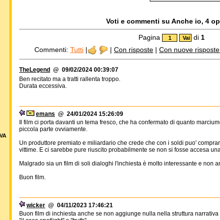
Voti e commenti su Anche io, 4 opi
Pagina
di
1
Commenti:
Tutti
|
|
Con risposte
|
Con nuove risposte d
TheLegend
@ 09/02/2024 00:39:07
Ben recitato ma a tratti rallenta troppo.
Durata eccessiva.
emans
@ 24/01/2024 15:26:09
Il film ci porta davanti un tema fresco, che ha confermato di quanto marciu
piccola parte ovviamente.
VA
Un produttore premiato e miliardario che crede che con i soldi puo' comprare t
vittime. E ci sarebbe pure riuscito probabilmente se non si fosse accesa una 
Malgrado sia un film di soli dialoghi l'inchiesta è molto interessante e non 
Buon film.
wicker
@ 04/11/2023 17:46:21
Buon film di inchiesta anche se non aggiunge nulla nella struttura narrativa a