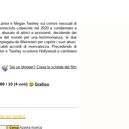
i Kantor e Megan Twohey sui crimini sessuali di
iconosciuto colpevole nel 2020 e condannato a
 abusato di attrici e assistenti, decidendo dei
ine del mondo per una testimonianza, le due
mpiegata da Weinstein per coprire i suoi abusi:
icabili accordi di riservatezza. Precedendo di
antor e Twohey scuotono Hollywood e cambiano
Sei un blogger? Copia la scheda del film
8 / 10 (4 voti)
Grafico
ita un amico
Azzera ricerca