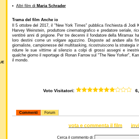
•
Altri film di
Maria Schrader
Trama del film Anche io
Il 5 ottobre del 2017, il "New York Times" pubblica l'inchiesta di Jod
Harvey Weinstein, produttore cinematografico e predatore seriale, r
ventitré anni di prigione. Per tre decenni il fondatore della Miramax ha
loro destini come un volgare aguzzino. Disposte ad andare alla f
giornaliste, campionesse del multitasking, ricostruiscono la strategia i
ridurre le sue vittime al silenzio a colpi di grossi assegni e inestr
qualche giorno il reportage di Ronan Farrow sul "The New Yorker", K
il mondo.
DUE
Voto Visitatori:
6,8
Commenti
Forum
vota e commenta il film
inv
Cerca il commento di: