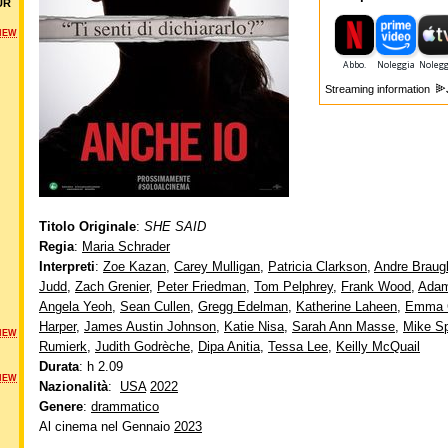
UR
NEW
Streaming information
Titolo Originale
:
SHE SAID
Regia
:
Maria Schrader
Interpreti
:
Zoe Kazan
,
Carey Mulligan
,
Patricia Clarkson
,
Andre Braug
Judd
,
Zach Grenier
,
Peter Friedman
,
Tom Pelphrey
,
Frank Wood
,
Adam
Angela Yeoh
,
Sean Cullen
,
Gregg Edelman
,
Katherine Laheen
,
Emma C
Harper
,
James Austin Johnson
,
Katie Nisa
,
Sarah Ann Masse
,
Mike S
NEW
Rumierk
,
Judith Godrèche
,
Dipa Anitia
,
Tessa Lee
,
Keilly McQuail
Durata
: h 2.09
NEW
Nazionalità
:
USA
2022
Genere
:
drammatico
Al cinema nel Gennaio
2023