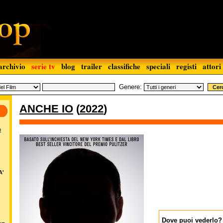
archivio
serie tv
blog
trailer
classifiche
speciali
registi
attori
Genere:
ANCHE IO
(
2022
)
o
A'
Dove puoi vederlo?