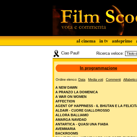
al cinema
in tv
anteprime
Ciao Paul!
Ricerca veloce:
In programmazione
Ordine elenco:
Data
Media voti
Commenti
Alfabetic
A NEW DAWN
A PRANZO LA DOMENICA
A WAR ON WOMEN
AFFECTION
AGENT OF HAPPINESS - IL BHUTAN E LA FELICIT
ALDAIR - CUORE GIALLOROSSO
ALLORA BALLIAMO
AMARGA NAVIDAD
ANTARTICA - QUASI UNA FIABA
AVEMMARIA
BACKROOMS