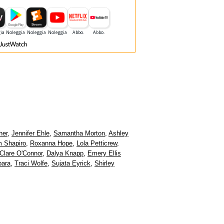
her
,
Jennifer Ehle
,
Samantha Morton
,
Ashley
 Shapiro
,
Roxanna Hope
,
Lola Petticrew
,
lare O'Connor
,
Dalya Knapp
,
Emery Ellis
para
,
Traci Wolfe
,
Sujata Eyrick
,
Shirley