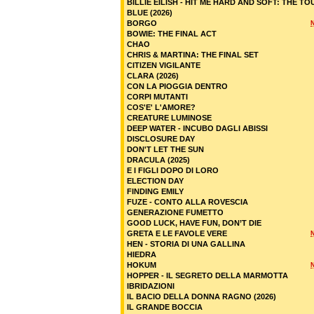
BILLIE EILISH - HIT ME HARD AND SOFT: THE TO
BLUE (2026)
BORGO
BOWIE: THE FINAL ACT
CHAO
CHRIS & MARTINA: THE FINAL SET
CITIZEN VIGILANTE
CLARA (2026)
CON LA PIOGGIA DENTRO
CORPI MUTANTI
COS'E' L'AMORE?
CREATURE LUMINOSE
DEEP WATER - INCUBO DAGLI ABISSI
DISCLOSURE DAY
DON'T LET THE SUN
DRACULA (2025)
E I FIGLI DOPO DI LORO
ELECTION DAY
FINDING EMILY
FUZE - CONTO ALLA ROVESCIA
GENERAZIONE FUMETTO
GOOD LUCK, HAVE FUN, DON’T DIE
GRETA E LE FAVOLE VERE
HEN - STORIA DI UNA GALLINA
HIEDRA
HOKUM
HOPPER - IL SEGRETO DELLA MARMOTTA
IBRIDAZIONI
IL BACIO DELLA DONNA RAGNO (2026)
IL GRANDE BOCCIA