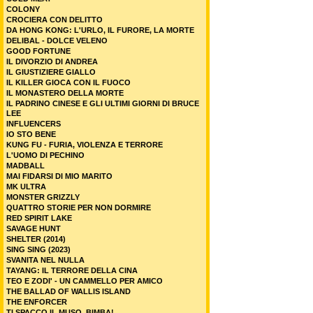
COLONY
CROCIERA CON DELITTO
DA HONG KONG: L'URLO, IL FURORE, LA MORTE
DELIBAL - DOLCE VELENO
GOOD FORTUNE
IL DIVORZIO DI ANDREA
IL GIUSTIZIERE GIALLO
IL KILLER GIOCA CON IL FUOCO
IL MONASTERO DELLA MORTE
IL PADRINO CINESE E GLI ULTIMI GIORNI DI BRUCE
LEE
INFLUENCERS
IO STO BENE
KUNG FU - FURIA, VIOLENZA E TERRORE
L'UOMO DI PECHINO
MADBALL
MAI FIDARSI DI MIO MARITO
MK ULTRA
MONSTER GRIZZLY
QUATTRO STORIE PER NON DORMIRE
RED SPIRIT LAKE
SAVAGE HUNT
SHELTER (2014)
SING SING (2023)
SVANITA NEL NULLA
TAYANG: IL TERRORE DELLA CINA
TEO E ZODI' - UN CAMMELLO PER AMICO
THE BALLAD OF WALLIS ISLAND
THE ENFORCER
TI SPACCO IL MUSO, BIMBA!