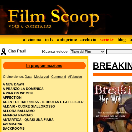
al cinema
in tv
anteprime
archivio
serie tv
blog
t
Ciao Paul!
Ricerca veloce:
BREAKIN
In programmazione
Ordine elenco:
Data
Media voti
Commenti
Alfabetico
A NEW DAWN
A PRANZO LA DOMENICA
A WAR ON WOMEN
AFFECTION
AGENT OF HAPPINESS - IL BHUTAN E LA FELICITA'
ALDAIR - CUORE GIALLOROSSO
ALLORA BALLIAMO
AMARGA NAVIDAD
ANTARTICA - QUASI UNA FIABA
AVEMMARIA
BACKROOMS