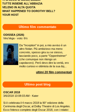
TUTTE INSIEME ALL'ABBAZIA
VELENO IN ALTA QUOTA
WHAT HAPPENED TO DOROTHY BELL?
YOUR HOST
Ultimo film commentato
ODISSEA (2026)
VincVega - voto: 6½
Da "Inception" in poi, a mio avviso è un
altro Nolan. Più ambizioso ma meno
concreto, spesso gira su se stesso,
lasciando poco, a parte "Oppenheimer"
(che comunque non ritengo un
capolavoro). Però devo dire la verità, ero
molto curioso e ottimista de la sua &q...
ultimi 20 film commentati
Ultimo post blog
OSCAR 2018
3/6/2018 10:08:03 AM - Kater
Si è celebrata il 4 marzo 2018 la 90° edizione della
Cerimonia degli Oscar, al Dolby Theatre di Los Angeles.
Ecco l'elenco completo degli Oscar 2018, con i relativi