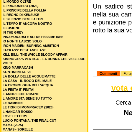
IL MONDO OLTRE
Un sadico stu
IL PRIGIONIERO (2025)
IL PRINCIPE DELLA FOLLIA
nella sua cant
IL REGNO DI KENSUKE
IL SILENZIO DEGLI ALTRI
e punizione p
IL TEMPO E' ANCORA NOSTRO
ILLUSIONE
rotto la sua v
IN THE GREY
INNAMORARSI E ALTRE PESSIME IDEE
IO NON TI LASCIO SOLO
IRON MAIDEN: BURNING AMBITION
JACKASS: BEST AND LAST
KILL BILL: THE WHOLE BLOODY AFFAIR
KIM NOVAK'S VERTIGO - LA DONNA CHE VISSE DUE
VOLTE
KING MARRACASH
KONTINENTAL '25
Commenti
Foru
LA BOLLA DELLE ACQUE MATTE
LA CASA - IL ROGO DEL MALE
LA CRONOLOGIA DELL’ACQUA
vota 
LA FESTA E' FINITA!
L'AMORE CHE RIMANE
L'AMORE STA BENE SU TUTTO
Cerca
LE BAMBINE
LE TIGRI DI MOMPRACEM (2026)
Ne
L'HANGAR ROSSO
LOVE LETTERS
LUCIO FONTANA, THE FINAL CUT
MAMA (2025)
MANAS - SORELLE