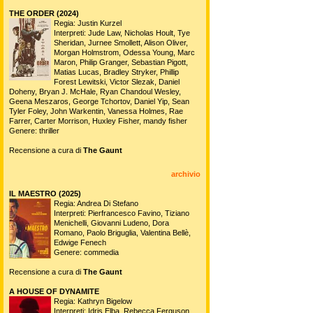
THE ORDER (2024)
Regia: Justin Kurzel
Interpreti: Jude Law, Nicholas Hoult, Tye
Sheridan, Jurnee Smollett, Alison Oliver,
Morgan Holmstrom, Odessa Young, Marc
Maron, Philip Granger, Sebastian Pigott,
Matias Lucas, Bradley Stryker, Phillip
Forest Lewitski, Victor Slezak, Daniel
Doheny, Bryan J. McHale, Ryan Chandoul Wesley,
Geena Meszaros, George Tchortov, Daniel Yip, Sean
Tyler Foley, John Warkentin, Vanessa Holmes, Rae
Farrer, Carter Morrison, Huxley Fisher, mandy fisher
Genere: thriller
Recensione a cura di
The Gaunt
archivio
IL MAESTRO (2025)
Regia: Andrea Di Stefano
Interpreti: Pierfrancesco Favino, Tiziano
Menichelli, Giovanni Ludeno, Dora
Romano, Paolo Briguglia, Valentina Bellè,
Edwige Fenech
Genere: commedia
Recensione a cura di
The Gaunt
A HOUSE OF DYNAMITE
Regia: Kathryn Bigelow
Interpreti: Idris Elba, Rebecca Ferguson,