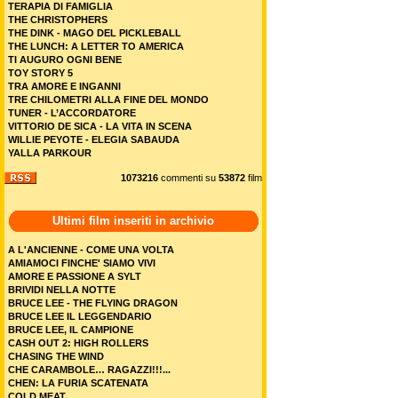
TERAPIA DI FAMIGLIA
THE CHRISTOPHERS
THE DINK - MAGO DEL PICKLEBALL
THE LUNCH: A LETTER TO AMERICA
TI AUGURO OGNI BENE
TOY STORY 5
TRA AMORE E INGANNI
TRE CHILOMETRI ALLA FINE DEL MONDO
TUNER - L’ACCORDATORE
VITTORIO DE SICA - LA VITA IN SCENA
WILLIE PEYOTE - ELEGIA SABAUDA
YALLA PARKOUR
1073216
commenti su
53872
film
Ultimi film inseriti in archivio
A L'ANCIENNE - COME UNA VOLTA
AMIAMOCI FINCHE' SIAMO VIVI
AMORE E PASSIONE A SYLT
BRIVIDI NELLA NOTTE
BRUCE LEE - THE FLYING DRAGON
BRUCE LEE IL LEGGENDARIO
BRUCE LEE, IL CAMPIONE
CASH OUT 2: HIGH ROLLERS
CHASING THE WIND
CHE CARAMBOLE… RAGAZZI!!!...
CHEN: LA FURIA SCATENATA
COLD MEAT