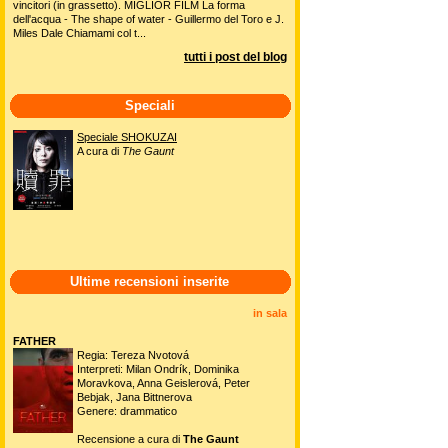
vincitori (in grassetto). MIGLIOR FILM La forma
dell'acqua - The shape of water - Guillermo del Toro e J.
Miles Dale Chiamami col t...
tutti i post del blog
Speciali
Speciale SHOKUZAI
A cura di
The Gaunt
Ultime recensioni inserite
in sala
FATHER
Regia: Tereza Nvotová
Interpreti: Milan Ondrík, Dominika
Moravkova, Anna Geislerová, Peter
Bebjak, Jana Bittnerova
Genere: drammatico
Recensione a cura di
The Gaunt