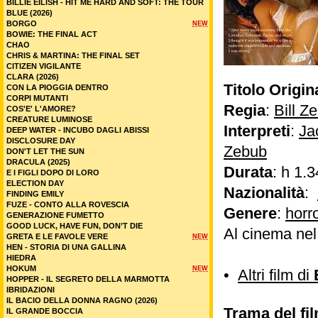
BILLIE EILISH - HIT ME HARD AND SOFT: THE TOUR
BLUE (2026)
BORGO
NEW
BOWIE: THE FINAL ACT
CHAO
CHRIS & MARTINA: THE FINAL SET
CITIZEN VIGILANTE
CLARA (2026)
Titolo Origin
CON LA PIOGGIA DENTRO
CORPI MUTANTI
Regia
:
Bill Z
COS'E' L'AMORE?
CREATURE LUMINOSE
Interpreti
:
Ja
DEEP WATER - INCUBO DAGLI ABISSI
DISCLOSURE DAY
Zebub
DON'T LET THE SUN
DRACULA (2025)
Durata
: h 1.3
E I FIGLI DOPO DI LORO
ELECTION DAY
Nazionalità
:
FINDING EMILY
FUZE - CONTO ALLA ROVESCIA
Genere
:
horr
GENERAZIONE FUMETTO
GOOD LUCK, HAVE FUN, DON’T DIE
Al cinema ne
GRETA E LE FAVOLE VERE
NEW
HEN - STORIA DI UNA GALLINA
HIEDRA
HOKUM
NEW
•
Altri film di
HOPPER - IL SEGRETO DELLA MARMOTTA
IBRIDAZIONI
IL BACIO DELLA DONNA RAGNO (2026)
Trama del fil
IL GRANDE BOCCIA