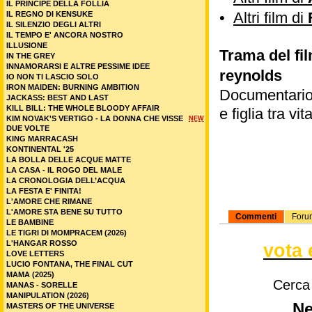
IL PRINCIPE DELLA FOLLIA
•
Altri film di
IL REGNO DI KENSUKE
IL SILENZIO DEGLI ALTRI
IL TEMPO E' ANCORA NOSTRO
ILLUSIONE
Trama del fil
IN THE GREY
INNAMORARSI E ALTRE PESSIME IDEE
reynolds
IO NON TI LASCIO SOLO
IRON MAIDEN: BURNING AMBITION
Documentario 
JACKASS: BEST AND LAST
KILL BILL: THE WHOLE BLOODY AFFAIR
e figlia tra v
KIM NOVAK'S VERTIGO - LA DONNA CHE VISSE
NEW
DUE VOLTE
KING MARRACASH
KONTINENTAL '25
LA BOLLA DELLE ACQUE MATTE
LA CASA - IL ROGO DEL MALE
LA CRONOLOGIA DELL’ACQUA
LA FESTA E' FINITA!
L'AMORE CHE RIMANE
L'AMORE STA BENE SU TUTTO
Commenti
Foru
LE BAMBINE
LE TIGRI DI MOMPRACEM (2026)
L'HANGAR ROSSO
vota 
LOVE LETTERS
LUCIO FONTANA, THE FINAL CUT
MAMA (2025)
Cerca
MANAS - SORELLE
MANIPULATION (2026)
Ne
MASTERS OF THE UNIVERSE