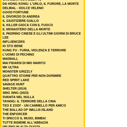
DA HONG KONG: L'URLO, IL FURORE, LA MORTE
DELIBAL - DOLCE VELENO
GOOD FORTUNE
IL DIVORZIO DI ANDREA
IL GIUSTIZIERE GIALLO
IL KILLER GIOCA CON IL FUOCO
IL MONASTERO DELLA MORTE
IL PADRINO CINESE E GLI ULTIMI GIORNI DI BRUCE
LEE
INFLUENCERS
IO STO BENE
KUNG FU - FURIA, VIOLENZA E TERRORE
L'UOMO DI PECHINO
MADBALL
MAI FIDARSI DI MIO MARITO
MK ULTRA
MONSTER GRIZZLY
QUATTRO STORIE PER NON DORMIRE
RED SPIRIT LAKE
SAVAGE HUNT
SHELTER (2014)
SING SING (2023)
SVANITA NEL NULLA
TAYANG: IL TERRORE DELLA CINA
TEO E ZODI' - UN CAMMELLO PER AMICO
THE BALLAD OF WALLIS ISLAND
THE ENFORCER
TI SPACCO IL MUSO, BIMBA!
TUTTE INSIEME ALL'ABBAZIA
VELENO IN ALTA QUOTA