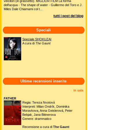
vincitori (in grassetto). MIGLIOR FILM La forma
dell'acqua - The shape of water - Guillermo del Toro e J.
Miles Dale Chiamami col t...
tutti i post del blog
Speciali
Speciale SHOKUZAI
A cura di
The Gaunt
Ultime recensioni inserite
in sala
FATHER
Regia: Tereza Nvotová
Interpreti: Milan Ondrík, Dominika
Moravkova, Anna Geislerová, Peter
Bebjak, Jana Bittnerova
Genere: drammatico
Recensione a cura di
The Gaunt