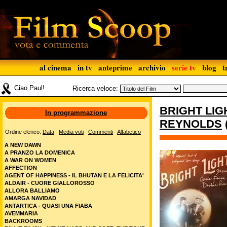
al cinema
in tv
anteprime
archivio
serie tv
blog
t
Ciao Paul!
Ricerca veloce:
BRIGHT LIGH
In programmazione
REYNOLDS
Ordine elenco:
Data
Media voti
Commenti
Alfabetico
A NEW DAWN
A PRANZO LA DOMENICA
A WAR ON WOMEN
AFFECTION
AGENT OF HAPPINESS - IL BHUTAN E LA FELICITA'
ALDAIR - CUORE GIALLOROSSO
ALLORA BALLIAMO
AMARGA NAVIDAD
ANTARTICA - QUASI UNA FIABA
AVEMMARIA
BACKROOMS