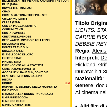
BILLIE EILISH - HIT ME HARD AND SOFT: THE TOUR
BLUE (2026)
BOWIE: THE FINAL ACT
CHAO
CHRIS & MARTINA: THE FINAL SET
CITIZEN VIGILANTE
Titolo Origin
CLARA (2026)
CON LA PIOGGIA DENTRO
LIGHTS: ST
CORPI MUTANTI
COS'E' L'AMORE?
CARRIE FIS
CREATURE LUMINOSE
DEEP WATER - INCUBO DAGLI ABISSI
DEBBIE RE
DISCLOSURE DAY
DON'T LET THE SUN
Regia
:
Alexi
DRACULA (2025)
E I FIGLI DOPO DI LORO
Interpreti
:
De
ELECTION DAY
FINDING EMILY
Hickland
,
Gri
FUZE - CONTO ALLA ROVESCIA
GENERAZIONE FUMETTO
Durata
: h 1.3
GOOD LUCK, HAVE FUN, DON’T DIE
HEN - STORIA DI UNA GALLINA
Nazionalità
:
HIEDRA
HOKUM
NEW
Genere
:
docu
HOPPER - IL SEGRETO DELLA MARMOTTA
IBRIDAZIONI
Al cinema ne
IL BACIO DELLA DONNA RAGNO (2026)
IL GRANDE BOCCIA
IL MONDO OLTRE
IL PRIGIONIERO (2025)
•
Altri film di