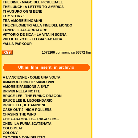
THE DINK - MAGO DEL PICKLEBALL
THE LUNCH: A LETTER TO AMERICA
TI AUGURO OGNI BENE
TOY STORY 5
TRA AMORE E INGANNI
TRE CHILOMETRI ALLA FINE DEL MONDO
TUNER - L’ACCORDATORE
VITTORIO DE SICA - LA VITA IN SCENA
WILLIE PEYOTE - ELEGIA SABAUDA
YALLA PARKOUR
1073206
commenti su
53872
film
Ultimi film inseriti in archivio
A L'ANCIENNE - COME UNA VOLTA
AMIAMOCI FINCHE' SIAMO VIVI
AMORE E PASSIONE A SYLT
BRIVIDI NELLA NOTTE
BRUCE LEE - THE FLYING DRAGON
BRUCE LEE IL LEGGENDARIO
BRUCE LEE, IL CAMPIONE
CASH OUT 2: HIGH ROLLERS
CHASING THE WIND
CHE CARAMBOLE… RAGAZZI!!!...
CHEN: LA FURIA SCATENATA
COLD MEAT
COLONY
CROCIERA CON DELITTO