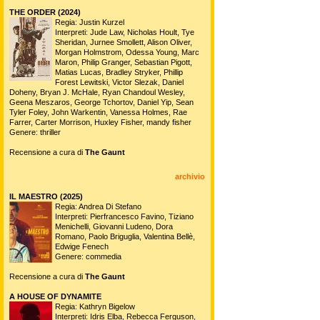
THE ORDER (2024)
Regia: Justin Kurzel
Interpreti: Jude Law, Nicholas Hoult, Tye
Sheridan, Jurnee Smollett, Alison Oliver,
Morgan Holmstrom, Odessa Young, Marc
Maron, Philip Granger, Sebastian Pigott,
Matias Lucas, Bradley Stryker, Phillip
Forest Lewitski, Victor Slezak, Daniel
Doheny, Bryan J. McHale, Ryan Chandoul Wesley,
Geena Meszaros, George Tchortov, Daniel Yip, Sean
Tyler Foley, John Warkentin, Vanessa Holmes, Rae
Farrer, Carter Morrison, Huxley Fisher, mandy fisher
Genere: thriller
Recensione a cura di
The Gaunt
archivio
IL MAESTRO (2025)
Regia: Andrea Di Stefano
Interpreti: Pierfrancesco Favino, Tiziano
Menichelli, Giovanni Ludeno, Dora
Romano, Paolo Briguglia, Valentina Bellè,
Edwige Fenech
Genere: commedia
Recensione a cura di
The Gaunt
A HOUSE OF DYNAMITE
Regia: Kathryn Bigelow
Interpreti: Idris Elba, Rebecca Ferguson,