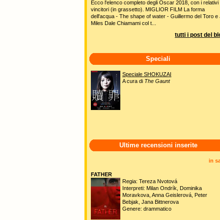
Ecco l'elenco completo degli Oscar 2018, con i relativi
vincitori (in grassetto). MIGLIOR FILM La forma
dell'acqua - The shape of water - Guillermo del Toro e 
Miles Dale Chiamami col t...
tutti i post del b
Speciali
Speciale SHOKUZAI
A cura di
The Gaunt
Ultime recensioni inserite
in s
FATHER
Regia: Tereza Nvotová
Interpreti: Milan Ondrík, Dominika
Moravkova, Anna Geislerová, Peter
Bebjak, Jana Bittnerova
Genere: drammatico