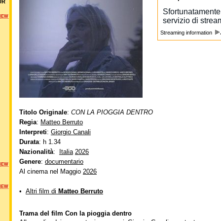
UR
NEW
Streaming information
Titolo Originale
:
CON LA PIOGGIA DENTRO
Regia
:
Matteo Berruto
Interpreti
:
Giorgio Canali
Durata
: h 1.34
Nazionalità
:
Italia
2026
Genere
:
documentario
NEW
Al cinema nel Maggio
2026
NEW
•
Altri film di
Matteo Berruto
Trama del film Con la pioggia dentro