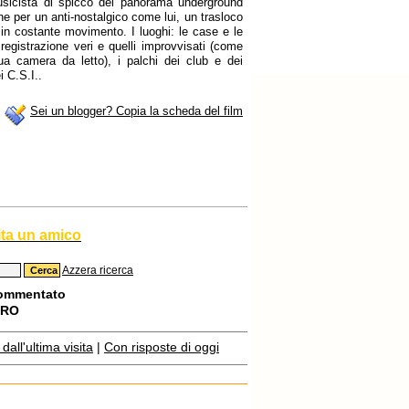
usicista di spicco del panorama underground
che per un anti-nostalgico come lui, un trasloco
 in costante movimento. I luoghi: le case e le
i registrazione veri e quelli improvvisati (come
ua camera da letto), i palchi dei club e dei
i C.S.I..
Sei un blogger? Copia la scheda del film
ita un amico
Azzera ricerca
commentato
TRO
all'ultima visita
|
Con risposte di oggi