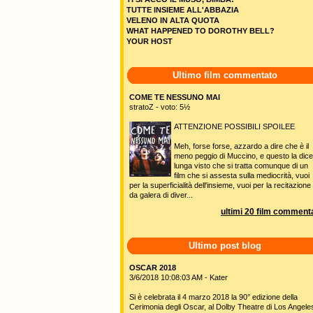
TUTTE INSIEME ALL'ABBAZIA
VELENO IN ALTA QUOTA
WHAT HAPPENED TO DOROTHY BELL?
YOUR HOST
Ultimo film commentato
COME TE NESSUNO MAI
stratoZ - voto: 5½
ATTENZIONE POSSIBILI SPOILEE
Meh, forse forse, azzardo a dire che è il
meno peggio di Muccino, e questo la dice
lunga visto che si tratta comunque di un
film che si assesta sulla mediocrità, vuoi
per la superficialità dell'insieme, vuoi per la recitazione
da galera di diver...
ultimi 20 film commenta
Ultimo post blog
OSCAR 2018
3/6/2018 10:08:03 AM - Kater
Si è celebrata il 4 marzo 2018 la 90° edizione della
Cerimonia degli Oscar, al Dolby Theatre di Los Angele