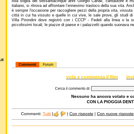
Alla soglia dei sessantacinque anni Giorgio Canali, cantautore e m
italiano, si ritrova ad affrontare l’ennesimo trasloco della sua vita. An
è sempre l'occasione per raccogliere pezzi della propria vita, vissuta
città in cui ha vissuto e quelle in cui vive, le sale prove, gli studi d
Villa Pirondini dove registrò con i CCCP - Fedeli alla linea o la s
piccolissimi locali, le piazze di paese e i palazzetti quando suonava ne
DUE
Commenti
Forum
vota e commenta il film
inv
Cerca il commento di:
Nessuno ha ancora votato e 
CON LA PIOGGIA DEN
Commenti:
Tutti
|
|
Con risposte
|
Con nuove risposte d