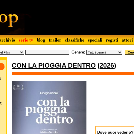
archivio
serie tv
blog
trailer
classifiche
speciali
registi
attori
Genere:
CON LA PIOGGIA DENTRO
(
2026
)
o
A'
Dove puoi vederlo?