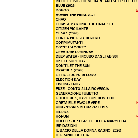
BILLIE EILISH - HIT ME HARD AND SOFT: THE TO
BLUE (2026)
BORGO
BOWIE: THE FINAL ACT
CHAO
CHRIS & MARTINA: THE FINAL SET
CITIZEN VIGILANTE
CLARA (2026)
CON LA PIOGGIA DENTRO
CORPI MUTANTI
COS'E' L'AMORE?
CREATURE LUMINOSE
DEEP WATER - INCUBO DAGLI ABISSI
DISCLOSURE DAY
DON'T LET THE SUN
DRACULA (2025)
E I FIGLI DOPO DI LORO
ELECTION DAY
FINDING EMILY
FUZE - CONTO ALLA ROVESCIA
GENERAZIONE FUMETTO
GOOD LUCK, HAVE FUN, DON’T DIE
GRETA E LE FAVOLE VERE
HEN - STORIA DI UNA GALLINA
HIEDRA
HOKUM
HOPPER - IL SEGRETO DELLA MARMOTTA
IBRIDAZIONI
IL BACIO DELLA DONNA RAGNO (2026)
IL GRANDE BOCCIA