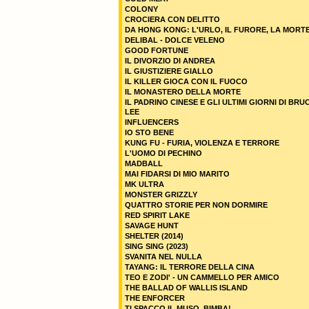
COLONY
CROCIERA CON DELITTO
DA HONG KONG: L'URLO, IL FURORE, LA MORT
DELIBAL - DOLCE VELENO
GOOD FORTUNE
IL DIVORZIO DI ANDREA
IL GIUSTIZIERE GIALLO
IL KILLER GIOCA CON IL FUOCO
IL MONASTERO DELLA MORTE
IL PADRINO CINESE E GLI ULTIMI GIORNI DI BRU
LEE
INFLUENCERS
IO STO BENE
KUNG FU - FURIA, VIOLENZA E TERRORE
L'UOMO DI PECHINO
MADBALL
MAI FIDARSI DI MIO MARITO
MK ULTRA
MONSTER GRIZZLY
QUATTRO STORIE PER NON DORMIRE
RED SPIRIT LAKE
SAVAGE HUNT
SHELTER (2014)
SING SING (2023)
SVANITA NEL NULLA
TAYANG: IL TERRORE DELLA CINA
TEO E ZODI' - UN CAMMELLO PER AMICO
THE BALLAD OF WALLIS ISLAND
THE ENFORCER
TI SPACCO IL MUSO, BIMBA!