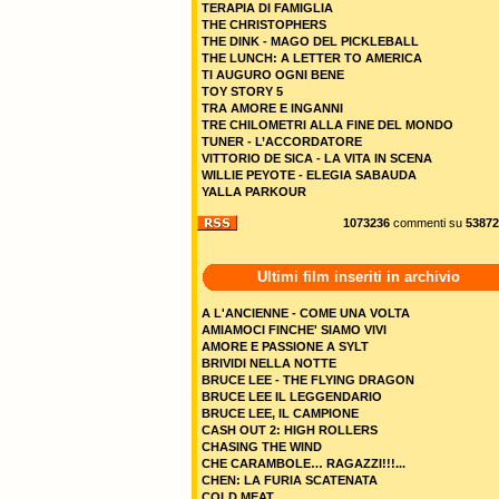
TERAPIA DI FAMIGLIA
THE CHRISTOPHERS
THE DINK - MAGO DEL PICKLEBALL
THE LUNCH: A LETTER TO AMERICA
TI AUGURO OGNI BENE
TOY STORY 5
TRA AMORE E INGANNI
TRE CHILOMETRI ALLA FINE DEL MONDO
TUNER - L’ACCORDATORE
VITTORIO DE SICA - LA VITA IN SCENA
WILLIE PEYOTE - ELEGIA SABAUDA
YALLA PARKOUR
1073236
commenti su
53872
Ultimi film inseriti in archivio
A L'ANCIENNE - COME UNA VOLTA
AMIAMOCI FINCHE' SIAMO VIVI
AMORE E PASSIONE A SYLT
BRIVIDI NELLA NOTTE
BRUCE LEE - THE FLYING DRAGON
BRUCE LEE IL LEGGENDARIO
BRUCE LEE, IL CAMPIONE
CASH OUT 2: HIGH ROLLERS
CHASING THE WIND
CHE CARAMBOLE… RAGAZZI!!!...
CHEN: LA FURIA SCATENATA
COLD MEAT