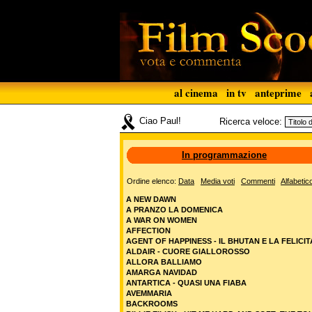
al cinema
in tv
anteprime
Ciao Paul!
Ricerca veloce:
In programmazione
Ordine elenco:
Data
Media voti
Commenti
Alfabetic
A NEW DAWN
A PRANZO LA DOMENICA
A WAR ON WOMEN
AFFECTION
AGENT OF HAPPINESS - IL BHUTAN E LA FELICIT
ALDAIR - CUORE GIALLOROSSO
ALLORA BALLIAMO
AMARGA NAVIDAD
ANTARTICA - QUASI UNA FIABA
AVEMMARIA
BACKROOMS