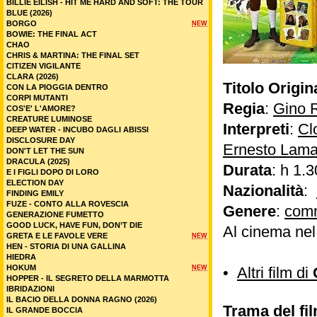
BILLIE EILISH - HIT ME HARD AND SOFT: THE TOUR
BLUE (2026)
BORGO
NEW
BOWIE: THE FINAL ACT
CHAO
CHRIS & MARTINA: THE FINAL SET
CITIZEN VIGILANTE
CLARA (2026)
Titolo Origin
CON LA PIOGGIA DENTRO
CORPI MUTANTI
Regia
:
Gino R
COS'E' L'AMORE?
CREATURE LUMINOSE
Interpreti
:
Cl
DEEP WATER - INCUBO DAGLI ABISSI
DISCLOSURE DAY
Ernesto Lam
DON'T LET THE SUN
DRACULA (2025)
Durata
: h 1.3
E I FIGLI DOPO DI LORO
ELECTION DAY
Nazionalità
:
FINDING EMILY
FUZE - CONTO ALLA ROVESCIA
Genere
:
com
GENERAZIONE FUMETTO
GOOD LUCK, HAVE FUN, DON’T DIE
Al cinema ne
GRETA E LE FAVOLE VERE
NEW
HEN - STORIA DI UNA GALLINA
HIEDRA
HOKUM
NEW
•
Altri film di
HOPPER - IL SEGRETO DELLA MARMOTTA
IBRIDAZIONI
IL BACIO DELLA DONNA RAGNO (2026)
Trama del fi
IL GRANDE BOCCIA