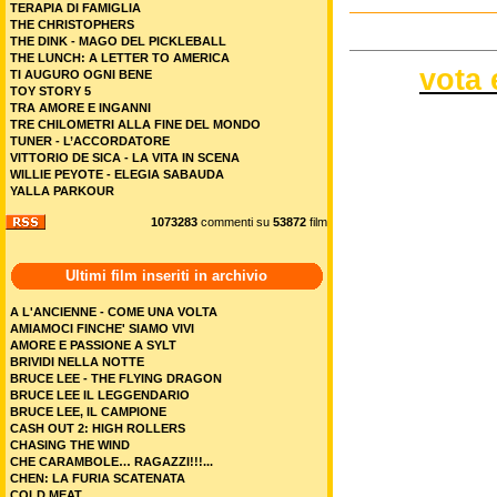
TERAPIA DI FAMIGLIA
THE CHRISTOPHERS
THE DINK - MAGO DEL PICKLEBALL
THE LUNCH: A LETTER TO AMERICA
vota 
TI AUGURO OGNI BENE
TOY STORY 5
TRA AMORE E INGANNI
TRE CHILOMETRI ALLA FINE DEL MONDO
TUNER - L’ACCORDATORE
VITTORIO DE SICA - LA VITA IN SCENA
WILLIE PEYOTE - ELEGIA SABAUDA
YALLA PARKOUR
1073283
commenti su
53872
film
Ultimi film inseriti in archivio
A L'ANCIENNE - COME UNA VOLTA
AMIAMOCI FINCHE' SIAMO VIVI
AMORE E PASSIONE A SYLT
BRIVIDI NELLA NOTTE
BRUCE LEE - THE FLYING DRAGON
BRUCE LEE IL LEGGENDARIO
BRUCE LEE, IL CAMPIONE
CASH OUT 2: HIGH ROLLERS
CHASING THE WIND
CHE CARAMBOLE… RAGAZZI!!!...
CHEN: LA FURIA SCATENATA
COLD MEAT