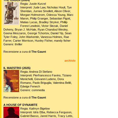
Regia: Justin Kurzel
Interpreti: Jude Law, Nicholas Hoult, Tye
Sheridan, Jurnee Smollett, Alison Oliver,
Morgan Holmstrom, Odessa Young, Marc
Maron, Philip Granger, Sebastian Pigott,
Matias Lucas, Bradley Stryker, Phillip
Forest Lewitski, Victor Slezak, Daniel
Doheny, Bryan J. McHale, Ryan Chandoul Wesley,
Geena Meszaros, George Tchortov, Daniel Yip, Sean
Tyler Foley, John Warkentin, Vanessa Holmes, Rae
Farrer, Carter Morrison, Huxley Fisher, mandy fisher
Genere: thriller
Recensione a cura di
The Gaunt
archivio
IL MAESTRO (2025)
Regia: Andrea Di Stefano
Interpreti: Pierfrancesco Favino, Tiziano
Menichelli, Giovanni Ludeno, Dora
Romano, Paolo Briguglia, Valentina Bellè,
Edwige Fenech
Genere: commedia
Recensione a cura di
The Gaunt
A HOUSE OF DYNAMITE
Regia: Kathryn Bigelow
Interpreti: Idris Elba, Rebecca Ferguson,
Gabriel Basso, Jared Harris, Tracy Letts,