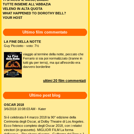
TUTTE INSIEME ALL'ABBAZIA
VELENO IN ALTA QUOTA
WHAT HAPPENED TO DOROTHY BELL?
YOUR HOST
Ultimo film commentato
LA FINE DELLA NOTTE
Guy Picciotto - voto: 7½
viaggio al termine della notte, peccato che
Ferrario si sia poi normalizzato (tranne in
tutti giu per terra), ma qui all'esordio era
davvero borderline
ultimi 20 film commentati
Ultimo post blog
OSCAR 2018
3/6/2018 10:08:03 AM - Kater
Si è celebrata il 4 marzo 2018 la 90° edizione della
Cerimonia degli Oscar, al Dolby Theatre di Los Angeles.
Ecco l'elenco completo degli Oscar 2018, con i relativi
vincitori (in grassetto). MIGLIOR FILM La forma
dell'acqua - The shape of water - Guillermo del Toro e J.