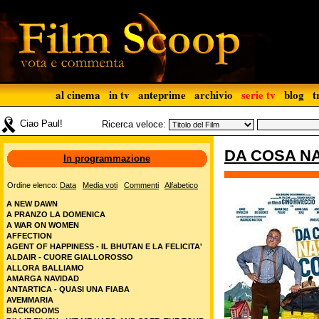
al cinema
in tv
anteprime
archivio
serie tv
blog
t
Ciao Paul!
Ricerca veloce:
DA COSA N
In programmazione
Ordine elenco:
Data
Media voti
Commenti
Alfabetico
A NEW DAWN
A PRANZO LA DOMENICA
A WAR ON WOMEN
AFFECTION
AGENT OF HAPPINESS - IL BHUTAN E LA FELICITA'
ALDAIR - CUORE GIALLOROSSO
ALLORA BALLIAMO
AMARGA NAVIDAD
ANTARTICA - QUASI UNA FIABA
AVEMMARIA
BACKROOMS