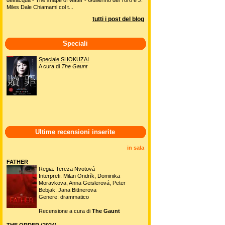
Miles Dale Chiamami col t...
tutti i post del blog
Speciali
Speciale SHOKUZAI
A cura di
The Gaunt
Ultime recensioni inserite
in sala
FATHER
Regia: Tereza Nvotová
Interpreti: Milan Ondrík, Dominika
Moravkova, Anna Geislerová, Peter
Bebjak, Jana Bittnerova
Genere: drammatico
Recensione a cura di
The Gaunt
THE ORDER (2024)