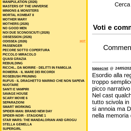
MANIPULATION (2026)
Cerca
MASTERS OF THE UNIVERSE
MINIONS & MONSTERS
MORTAL KOMBAT II
MOTHER MARY
MOTHERS (2026)
Voti e comm
NO GOOD MEN
NOI DUE SCONOSCIUTI (2026)
OBSESSION (2026)
ODISSEA (2026)
HOT
PASSENGER
Commen
PECORE SOTTO COPERTURA
PICCOLO MIRACOLO
QUASI GRAZIA
REBUILDING
RICCHI... DA MORIRE - DELITTI IN FAMIGLIA
topsecret
@ 24/05/202
ROMERIA - IL MARE DEI RICORDI
Esordio alla r
ROSEBUSH PRUNING
troppo semplic
RUFUS - IL DRAGHETTO MARINO CHE NON SAPEVA
NUOTARE
picco narrativo
SANTI E VAMPIRI
SAVAGE HOUSE
Nel cast qualc
SCARY MOVIE 6
tutto scivola 
SEPARAZIONI
SMART WORKING
si annoia ma 
SPIDER-MAN: BRAND NEW DAY
nella memoria d
SPIDER-NOIR - STAGIONE 1
STAR WARS: THE MANDALORIAN AND GROGU
STELLA GEMELLA
SUPERGIRL