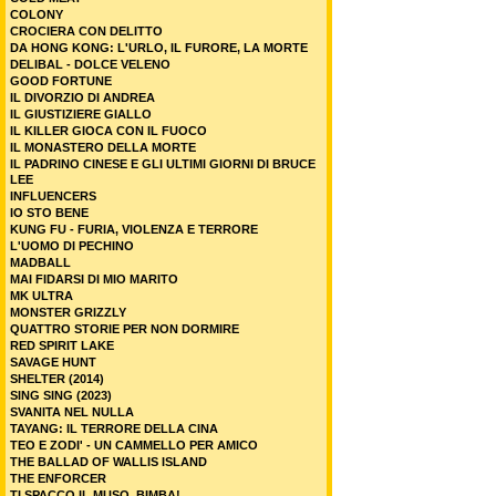
COLONY
CROCIERA CON DELITTO
DA HONG KONG: L'URLO, IL FURORE, LA MORTE
DELIBAL - DOLCE VELENO
GOOD FORTUNE
IL DIVORZIO DI ANDREA
IL GIUSTIZIERE GIALLO
IL KILLER GIOCA CON IL FUOCO
IL MONASTERO DELLA MORTE
IL PADRINO CINESE E GLI ULTIMI GIORNI DI BRUCE
LEE
INFLUENCERS
IO STO BENE
KUNG FU - FURIA, VIOLENZA E TERRORE
L'UOMO DI PECHINO
MADBALL
MAI FIDARSI DI MIO MARITO
MK ULTRA
MONSTER GRIZZLY
QUATTRO STORIE PER NON DORMIRE
RED SPIRIT LAKE
SAVAGE HUNT
SHELTER (2014)
SING SING (2023)
SVANITA NEL NULLA
TAYANG: IL TERRORE DELLA CINA
TEO E ZODI' - UN CAMMELLO PER AMICO
THE BALLAD OF WALLIS ISLAND
THE ENFORCER
TI SPACCO IL MUSO, BIMBA!