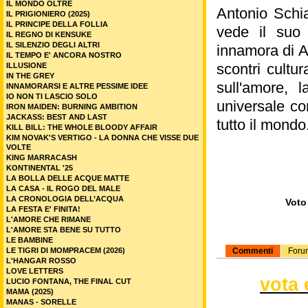
IL MONDO OLTRE
Antonio Schia
IL PRIGIONIERO (2025)
IL PRINCIPE DELLA FOLLIA
vede il suo 
IL REGNO DI KENSUKE
IL SILENZIO DEGLI ALTRI
innamora di A
IL TEMPO E' ANCORA NOSTRO
scontri cultur
ILLUSIONE
IN THE GREY
sull'amore, 
INNAMORARSI E ALTRE PESSIME IDEE
IO NON TI LASCIO SOLO
universale con
IRON MAIDEN: BURNING AMBITION
JACKASS: BEST AND LAST
tutto il mondo
KILL BILL: THE WHOLE BLOODY AFFAIR
KIM NOVAK'S VERTIGO - LA DONNA CHE VISSE DUE
VOLTE
KING MARRACASH
KONTINENTAL '25
LA BOLLA DELLE ACQUE MATTE
LA CASA - IL ROGO DEL MALE
LA CRONOLOGIA DELL’ACQUA
Voto 
LA FESTA E' FINITA!
L'AMORE CHE RIMANE
L'AMORE STA BENE SU TUTTO
LE BAMBINE
LE TIGRI DI MOMPRACEM (2026)
Commenti
Foru
L'HANGAR ROSSO
LOVE LETTERS
vota 
LUCIO FONTANA, THE FINAL CUT
MAMA (2025)
MANAS - SORELLE