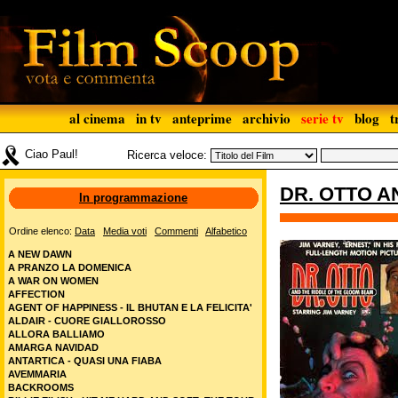
al cinema
in tv
anteprime
archivio
serie tv
blog
t
Ciao Paul!
Ricerca veloce:
DR. OTTO A
In programmazione
Ordine elenco:
Data
Media voti
Commenti
Alfabetico
A NEW DAWN
A PRANZO LA DOMENICA
A WAR ON WOMEN
AFFECTION
AGENT OF HAPPINESS - IL BHUTAN E LA FELICITA'
ALDAIR - CUORE GIALLOROSSO
ALLORA BALLIAMO
AMARGA NAVIDAD
ANTARTICA - QUASI UNA FIABA
AVEMMARIA
BACKROOMS