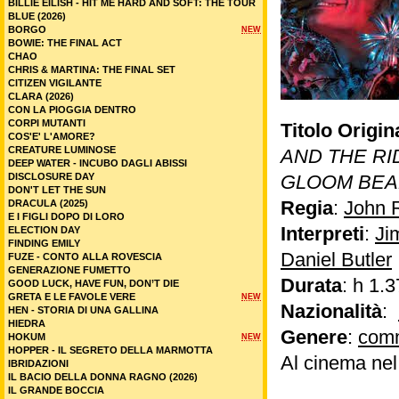
BILLIE EILISH - HIT ME HARD AND SOFT: THE TOUR
BLUE (2026)
BORGO
NEW
BOWIE: THE FINAL ACT
CHAO
CHRIS & MARTINA: THE FINAL SET
CITIZEN VIGILANTE
CLARA (2026)
CON LA PIOGGIA DENTRO
CORPI MUTANTI
Titolo Origin
COS'E' L'AMORE?
CREATURE LUMINOSE
AND THE RI
DEEP WATER - INCUBO DAGLI ABISSI
DISCLOSURE DAY
GLOOM BE
DON'T LET THE SUN
Regia
:
John R
DRACULA (2025)
E I FIGLI DOPO DI LORO
Interpreti
:
Ji
ELECTION DAY
FINDING EMILY
Daniel Butler
FUZE - CONTO ALLA ROVESCIA
GENERAZIONE FUMETTO
Durata
: h 1.3
GOOD LUCK, HAVE FUN, DON’T DIE
GRETA E LE FAVOLE VERE
NEW
Nazionalità
:
HEN - STORIA DI UNA GALLINA
HIEDRA
Genere
:
com
HOKUM
NEW
HOPPER - IL SEGRETO DELLA MARMOTTA
Al cinema nel
IBRIDAZIONI
IL BACIO DELLA DONNA RAGNO (2026)
IL GRANDE BOCCIA