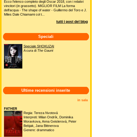
Ecco l'elenco completo degli Oscar 2018, con i relativi
vincitori (in grassetto). MIGLIOR FILM La forma
dell'acqua - The shape of water - Guillermo del Toro e J.
Miles Dale Chiamami col t...
tutti i post del blog
Speciali
Speciale SHOKUZAI
A cura di
The Gaunt
Ultime recensioni inserite
in sala
FATHER
Regia: Tereza Nvotová
Interpreti: Milan Ondrík, Dominika
Moravkova, Anna Geislerová, Peter
Bebjak, Jana Bittnerova
Genere: drammatico