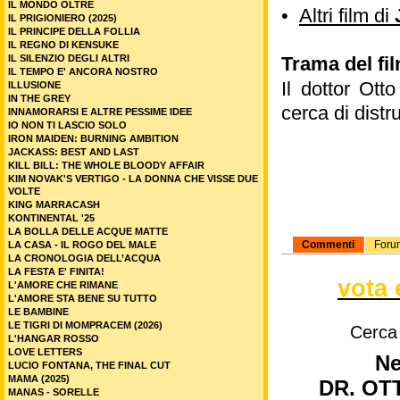
IL MONDO OLTRE
•
Altri film di
IL PRIGIONIERO (2025)
IL PRINCIPE DELLA FOLLIA
IL REGNO DI KENSUKE
IL SILENZIO DEGLI ALTRI
Trama del fi
IL TEMPO E' ANCORA NOSTRO
Il dottor Ott
ILLUSIONE
IN THE GREY
cerca di distr
INNAMORARSI E ALTRE PESSIME IDEE
IO NON TI LASCIO SOLO
IRON MAIDEN: BURNING AMBITION
JACKASS: BEST AND LAST
KILL BILL: THE WHOLE BLOODY AFFAIR
KIM NOVAK'S VERTIGO - LA DONNA CHE VISSE DUE
VOLTE
KING MARRACASH
KONTINENTAL '25
LA BOLLA DELLE ACQUE MATTE
Commenti
Foru
LA CASA - IL ROGO DEL MALE
LA CRONOLOGIA DELL’ACQUA
LA FESTA E' FINITA!
vota 
L'AMORE CHE RIMANE
L'AMORE STA BENE SU TUTTO
LE BAMBINE
LE TIGRI DI MOMPRACEM (2026)
Cerca
L'HANGAR ROSSO
LOVE LETTERS
Ne
LUCIO FONTANA, THE FINAL CUT
MAMA (2025)
DR. OT
MANAS - SORELLE