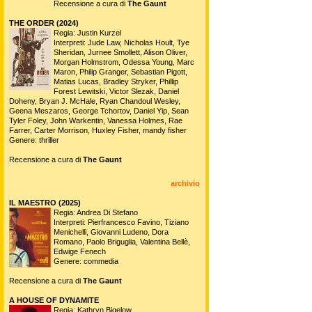
Recensione a cura di
The Gaunt
THE ORDER (2024)
Regia: Justin Kurzel
Interpreti: Jude Law, Nicholas Hoult, Tye
Sheridan, Jurnee Smollett, Alison Oliver,
Morgan Holmstrom, Odessa Young, Marc
Maron, Philip Granger, Sebastian Pigott,
Matias Lucas, Bradley Stryker, Phillip
Forest Lewitski, Victor Slezak, Daniel
Doheny, Bryan J. McHale, Ryan Chandoul Wesley,
Geena Meszaros, George Tchortov, Daniel Yip, Sean
Tyler Foley, John Warkentin, Vanessa Holmes, Rae
Farrer, Carter Morrison, Huxley Fisher, mandy fisher
Genere: thriller
Recensione a cura di
The Gaunt
archivio
IL MAESTRO (2025)
Regia: Andrea Di Stefano
Interpreti: Pierfrancesco Favino, Tiziano
Menichelli, Giovanni Ludeno, Dora
Romano, Paolo Briguglia, Valentina Bellè,
Edwige Fenech
Genere: commedia
Recensione a cura di
The Gaunt
A HOUSE OF DYNAMITE
Regia: Kathryn Bigelow