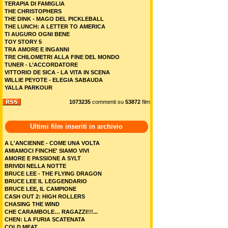
TERAPIA DI FAMIGLIA
THE CHRISTOPHERS
THE DINK - MAGO DEL PICKLEBALL
THE LUNCH: A LETTER TO AMERICA
TI AUGURO OGNI BENE
TOY STORY 5
TRA AMORE E INGANNI
TRE CHILOMETRI ALLA FINE DEL MONDO
TUNER - L’ACCORDATORE
VITTORIO DE SICA - LA VITA IN SCENA
WILLIE PEYOTE - ELEGIA SABAUDA
YALLA PARKOUR
1073235
commenti su
53872
film
Ultimi film inseriti in archivio
A L'ANCIENNE - COME UNA VOLTA
AMIAMOCI FINCHE' SIAMO VIVI
AMORE E PASSIONE A SYLT
BRIVIDI NELLA NOTTE
BRUCE LEE - THE FLYING DRAGON
BRUCE LEE IL LEGGENDARIO
BRUCE LEE, IL CAMPIONE
CASH OUT 2: HIGH ROLLERS
CHASING THE WIND
CHE CARAMBOLE… RAGAZZI!!!...
CHEN: LA FURIA SCATENATA
COLD MEAT