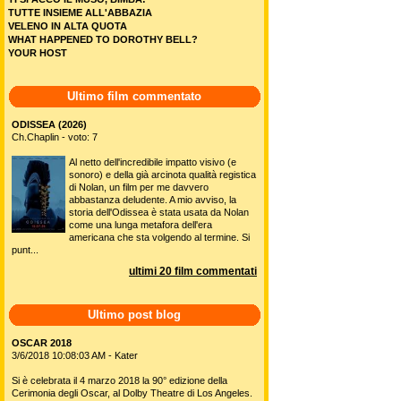
TUTTE INSIEME ALL'ABBAZIA
VELENO IN ALTA QUOTA
WHAT HAPPENED TO DOROTHY BELL?
YOUR HOST
Ultimo film commentato
ODISSEA (2026)
Ch.Chaplin - voto: 7
Al netto dell'incredibile impatto visivo (e
sonoro) e della già arcinota qualità registica
di Nolan, un film per me davvero
abbastanza deludente. A mio avviso, la
storia dell'Odissea è stata usata da Nolan
come una lunga metafora dell'era
americana che sta volgendo al termine. Si
punt...
ultimi 20 film commentati
Ultimo post blog
OSCAR 2018
3/6/2018 10:08:03 AM - Kater
Si è celebrata il 4 marzo 2018 la 90° edizione della
Cerimonia degli Oscar, al Dolby Theatre di Los Angeles.