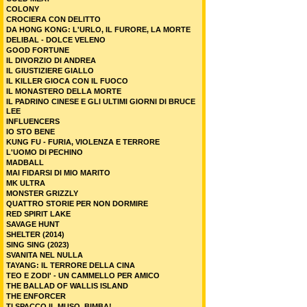
COLONY
CROCIERA CON DELITTO
DA HONG KONG: L'URLO, IL FURORE, LA MORTE
DELIBAL - DOLCE VELENO
GOOD FORTUNE
IL DIVORZIO DI ANDREA
IL GIUSTIZIERE GIALLO
IL KILLER GIOCA CON IL FUOCO
IL MONASTERO DELLA MORTE
IL PADRINO CINESE E GLI ULTIMI GIORNI DI BRUCE
LEE
INFLUENCERS
IO STO BENE
KUNG FU - FURIA, VIOLENZA E TERRORE
L'UOMO DI PECHINO
MADBALL
MAI FIDARSI DI MIO MARITO
MK ULTRA
MONSTER GRIZZLY
QUATTRO STORIE PER NON DORMIRE
RED SPIRIT LAKE
SAVAGE HUNT
SHELTER (2014)
SING SING (2023)
SVANITA NEL NULLA
TAYANG: IL TERRORE DELLA CINA
TEO E ZODI' - UN CAMMELLO PER AMICO
THE BALLAD OF WALLIS ISLAND
THE ENFORCER
TI SPACCO IL MUSO, BIMBA!