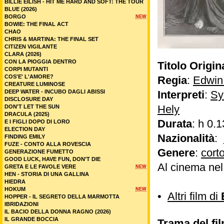
BILLIE EILISH - HIT ME HARD AND SOFT: THE TOUR
BLUE (2026)
BORGO
NEW
BOWIE: THE FINAL ACT
CHAO
CHRIS & MARTINA: THE FINAL SET
CITIZEN VIGILANTE
CLARA (2026)
CON LA PIOGGIA DENTRO
Titolo Origin
CORPI MUTANTI
COS'E' L'AMORE?
Regia
:
Edwin 
CREATURE LUMINOSE
DEEP WATER - INCUBO DAGLI ABISSI
Interpreti
:
Sy
DISCLOSURE DAY
Hely
DON'T LET THE SUN
DRACULA (2025)
Durata
: h 0.1
E I FIGLI DOPO DI LORO
ELECTION DAY
Nazionalità
:
FINDING EMILY
FUZE - CONTO ALLA ROVESCIA
Genere
:
cort
GENERAZIONE FUMETTO
GOOD LUCK, HAVE FUN, DON’T DIE
Al cinema ne
GRETA E LE FAVOLE VERE
NEW
HEN - STORIA DI UNA GALLINA
HIEDRA
HOKUM
NEW
•
Altri film di
HOPPER - IL SEGRETO DELLA MARMOTTA
IBRIDAZIONI
IL BACIO DELLA DONNA RAGNO (2026)
IL GRANDE BOCCIA
Trama del fi