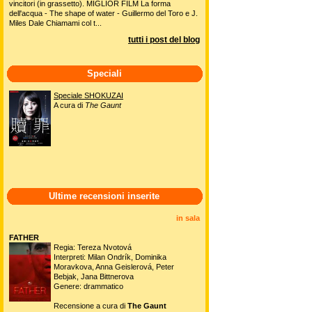
vincitori (in grassetto). MIGLIOR FILM La forma
dell'acqua - The shape of water - Guillermo del Toro e J.
Miles Dale Chiamami col t...
tutti i post del blog
Speciali
Speciale SHOKUZAI
A cura di
The Gaunt
Ultime recensioni inserite
in sala
FATHER
Regia: Tereza Nvotová
Interpreti: Milan Ondrík, Dominika
Moravkova, Anna Geislerová, Peter
Bebjak, Jana Bittnerova
Genere: drammatico
Recensione a cura di
The Gaunt