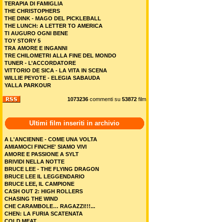
TERAPIA DI FAMIGLIA
THE CHRISTOPHERS
THE DINK - MAGO DEL PICKLEBALL
THE LUNCH: A LETTER TO AMERICA
TI AUGURO OGNI BENE
TOY STORY 5
TRA AMORE E INGANNI
TRE CHILOMETRI ALLA FINE DEL MONDO
TUNER - L’ACCORDATORE
VITTORIO DE SICA - LA VITA IN SCENA
WILLIE PEYOTE - ELEGIA SABAUDA
YALLA PARKOUR
1073236
commenti su
53872
film
Ultimi film inseriti in archivio
A L'ANCIENNE - COME UNA VOLTA
AMIAMOCI FINCHE' SIAMO VIVI
AMORE E PASSIONE A SYLT
BRIVIDI NELLA NOTTE
BRUCE LEE - THE FLYING DRAGON
BRUCE LEE IL LEGGENDARIO
BRUCE LEE, IL CAMPIONE
CASH OUT 2: HIGH ROLLERS
CHASING THE WIND
CHE CARAMBOLE… RAGAZZI!!!...
CHEN: LA FURIA SCATENATA
COLD MEAT