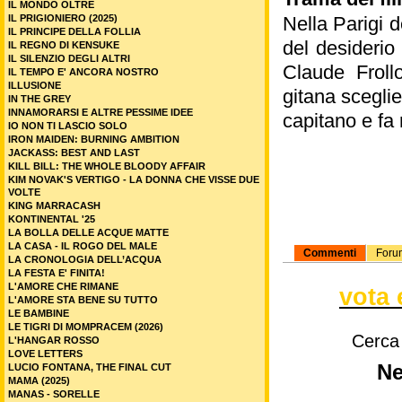
IL MONDO OLTRE
IL PRIGIONIERO (2025)
Nella Parigi 
IL PRINCIPE DELLA FOLLIA
del desiderio
IL REGNO DI KENSUKE
IL SILENZIO DEGLI ALTRI
Claude Frol
IL TEMPO E' ANCORA NOSTRO
ILLUSIONE
gitana sceglie
IN THE GREY
INNAMORARSI E ALTRE PESSIME IDEE
capitano e fa 
IO NON TI LASCIO SOLO
IRON MAIDEN: BURNING AMBITION
JACKASS: BEST AND LAST
KILL BILL: THE WHOLE BLOODY AFFAIR
KIM NOVAK'S VERTIGO - LA DONNA CHE VISSE DUE
VOLTE
KING MARRACASH
KONTINENTAL '25
LA BOLLA DELLE ACQUE MATTE
LA CASA - IL ROGO DEL MALE
Commenti
Foru
LA CRONOLOGIA DELL’ACQUA
LA FESTA E' FINITA!
L'AMORE CHE RIMANE
vota 
L'AMORE STA BENE SU TUTTO
LE BAMBINE
LE TIGRI DI MOMPRACEM (2026)
Cerca
L'HANGAR ROSSO
LOVE LETTERS
Ne
LUCIO FONTANA, THE FINAL CUT
MAMA (2025)
MANAS - SORELLE