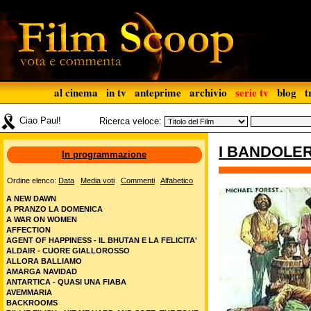
al cinema
in tv
anteprime
archivio
serie tv
blog
t
Ciao Paul!
Ricerca veloce:
I BANDOLE
In programmazione
Ordine elenco:
Data
Media voti
Commenti
Alfabetico
A NEW DAWN
A PRANZO LA DOMENICA
A WAR ON WOMEN
AFFECTION
AGENT OF HAPPINESS - IL BHUTAN E LA FELICITA'
ALDAIR - CUORE GIALLOROSSO
ALLORA BALLIAMO
AMARGA NAVIDAD
ANTARTICA - QUASI UNA FIABA
AVEMMARIA
BACKROOMS