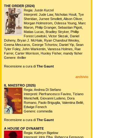
THE ORDER (2024)
Regia: Justin Kurzel
Interpreti: Jude Law, Nicholas Hoult, Tye
Sheridan, Jurnee Smollett, Alison Oliver,
Morgan Holmstrom, Odessa Young, Marc
Maron, Philip Granger, Sebastian Pigott,
Matias Lucas, Bradley Stryker, Phillip
Forest Lewitski, Victor Slezak, Daniel
Doheny, Bryan J. McHale, Ryan Chandoul Wesley,
Geena Meszaros, George Tchortov, Daniel Yip, Sean
Tyler Foley, John Warkentin, Vanessa Holmes, Rae
Farrer, Carter Morrison, Huxley Fisher, mandy fisher
Genere: thriller
Recensione a cura di
The Gaunt
archivio
IL MAESTRO (2025)
Regia: Andrea Di Stefano
Interpreti: Pierfrancesco Favino, Tiziano
Menichelli, Giovanni Ludeno, Dora
Romano, Paolo Briguglia, Valentina Bellè,
Edwige Fenech
Genere: commedia
Recensione a cura di
The Gaunt
A HOUSE OF DYNAMITE
Regia: Kathryn Bigelow
Interpreti: Idris Elba, Rebecca Ferguson,