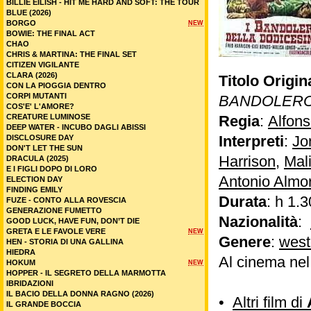
BILLIE EILISH - HIT ME HARD AND SOFT: THE TOUR
BLUE (2026)
BORGO
NEW
BOWIE: THE FINAL ACT
CHAO
CHRIS & MARTINA: THE FINAL SET
CITIZEN VIGILANTE
CLARA (2026)
Titolo Origin
CON LA PIOGGIA DENTRO
CORPI MUTANTI
BANDOLERO
COS'E' L'AMORE?
CREATURE LUMINOSE
Regia
:
Alfons
DEEP WATER - INCUBO DAGLI ABISSI
Interpreti
:
Jo
DISCLOSURE DAY
DON'T LET THE SUN
Harrison
,
Mal
DRACULA (2025)
E I FIGLI DOPO DI LORO
Antonio Almo
ELECTION DAY
FINDING EMILY
Durata
: h 1.3
FUZE - CONTO ALLA ROVESCIA
GENERAZIONE FUMETTO
Nazionalità
:
GOOD LUCK, HAVE FUN, DON’T DIE
GRETA E LE FAVOLE VERE
NEW
Genere
:
west
HEN - STORIA DI UNA GALLINA
HIEDRA
Al cinema ne
HOKUM
NEW
HOPPER - IL SEGRETO DELLA MARMOTTA
IBRIDAZIONI
IL BACIO DELLA DONNA RAGNO (2026)
•
Altri film di
IL GRANDE BOCCIA