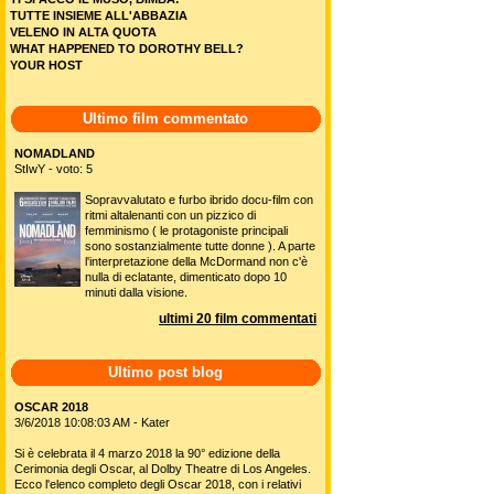
TUTTE INSIEME ALL'ABBAZIA
VELENO IN ALTA QUOTA
WHAT HAPPENED TO DOROTHY BELL?
YOUR HOST
Ultimo film commentato
NOMADLAND
StIwY - voto: 5
Sopravvalutato e furbo ibrido docu-film con
ritmi altalenanti con un pizzico di
femminismo ( le protagoniste principali
sono sostanzialmente tutte donne ). A parte
l'interpretazione della McDormand non c'è
nulla di eclatante, dimenticato dopo 10
minuti dalla visione.
ultimi 20 film commentati
Ultimo post blog
OSCAR 2018
3/6/2018 10:08:03 AM - Kater
Si è celebrata il 4 marzo 2018 la 90° edizione della
Cerimonia degli Oscar, al Dolby Theatre di Los Angeles.
Ecco l'elenco completo degli Oscar 2018, con i relativi