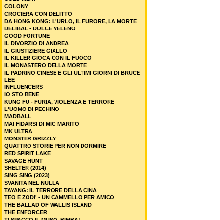
COLONY
CROCIERA CON DELITTO
DA HONG KONG: L'URLO, IL FURORE, LA MORTE
DELIBAL - DOLCE VELENO
GOOD FORTUNE
IL DIVORZIO DI ANDREA
IL GIUSTIZIERE GIALLO
IL KILLER GIOCA CON IL FUOCO
IL MONASTERO DELLA MORTE
IL PADRINO CINESE E GLI ULTIMI GIORNI DI BRUCE
LEE
INFLUENCERS
IO STO BENE
KUNG FU - FURIA, VIOLENZA E TERRORE
L'UOMO DI PECHINO
MADBALL
MAI FIDARSI DI MIO MARITO
MK ULTRA
MONSTER GRIZZLY
QUATTRO STORIE PER NON DORMIRE
RED SPIRIT LAKE
SAVAGE HUNT
SHELTER (2014)
SING SING (2023)
SVANITA NEL NULLA
TAYANG: IL TERRORE DELLA CINA
TEO E ZODI' - UN CAMMELLO PER AMICO
THE BALLAD OF WALLIS ISLAND
THE ENFORCER
TI SPACCO IL MUSO, BIMBA!