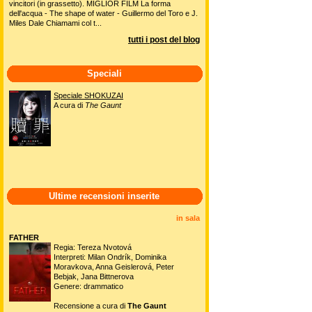
vincitori (in grassetto). MIGLIOR FILM La forma
dell'acqua - The shape of water - Guillermo del Toro e J.
Miles Dale Chiamami col t...
tutti i post del blog
Speciali
Speciale SHOKUZAI
A cura di
The Gaunt
Ultime recensioni inserite
in sala
FATHER
Regia: Tereza Nvotová
Interpreti: Milan Ondrík, Dominika
Moravkova, Anna Geislerová, Peter
Bebjak, Jana Bittnerova
Genere: drammatico
Recensione a cura di
The Gaunt