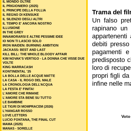
IL MONDO OLTRE
IL PRIGIONIERO (2025)
IL PRINCIPE DELLA FOLLIA
Trama del fi
IL REGNO DI KENSUKE
Un falso pret
IL SILENZIO DEGLI ALTRI
IL TEMPO E' ANCORA NOSTRO
rapinano un 
ILLUSIONE
IN THE GREY
appartenenti 
INNAMORARSI E ALTRE PESSIME IDEE
IO NON TI LASCIO SOLO
debiti presso
IRON MAIDEN: BURNING AMBITION
JACKASS: BEST AND LAST
pagamenti e 
KILL BILL: THE WHOLE BLOODY AFFAIR
predisposto c
KIM NOVAK'S VERTIGO - LA DONNA CHE VISSE DUE
VOLTE
loro di recupe
KING MARRACASH
KONTINENTAL '25
propri figli d
LA BOLLA DELLE ACQUE MATTE
LA CASA - IL ROGO DEL MALE
infine nelle ma
LA CRONOLOGIA DELL’ACQUA
LA FESTA E' FINITA!
L'AMORE CHE RIMANE
L'AMORE STA BENE SU TUTTO
LE BAMBINE
LE TIGRI DI MOMPRACEM (2026)
L'HANGAR ROSSO
LOVE LETTERS
Voto 
LUCIO FONTANA, THE FINAL CUT
MAMA (2025)
MANAS - SORELLE