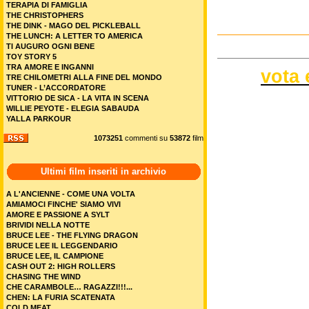
TERAPIA DI FAMIGLIA
THE CHRISTOPHERS
THE DINK - MAGO DEL PICKLEBALL
THE LUNCH: A LETTER TO AMERICA
TI AUGURO OGNI BENE
TOY STORY 5
TRA AMORE E INGANNI
vota 
TRE CHILOMETRI ALLA FINE DEL MONDO
TUNER - L’ACCORDATORE
VITTORIO DE SICA - LA VITA IN SCENA
WILLIE PEYOTE - ELEGIA SABAUDA
YALLA PARKOUR
1073251
commenti su
53872
film
Ultimi film inseriti in archivio
A L'ANCIENNE - COME UNA VOLTA
AMIAMOCI FINCHE' SIAMO VIVI
AMORE E PASSIONE A SYLT
BRIVIDI NELLA NOTTE
BRUCE LEE - THE FLYING DRAGON
BRUCE LEE IL LEGGENDARIO
BRUCE LEE, IL CAMPIONE
CASH OUT 2: HIGH ROLLERS
CHASING THE WIND
CHE CARAMBOLE… RAGAZZI!!!...
CHEN: LA FURIA SCATENATA
COLD MEAT