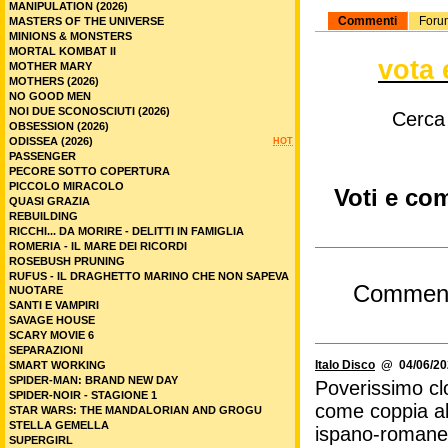
MANIPULATION (2026)
Commenti
Foru
MASTERS OF THE UNIVERSE
MINIONS & MONSTERS
MORTAL KOMBAT II
vota 
MOTHER MARY
MOTHERS (2026)
NO GOOD MEN
NOI DUE SCONOSCIUTI (2026)
Cerca
OBSESSION (2026)
ODISSEA (2026)
HOT
PASSENGER
PECORE SOTTO COPERTURA
PICCOLO MIRACOLO
Voti e co
QUASI GRAZIA
REBUILDING
RICCHI... DA MORIRE - DELITTI IN FAMIGLIA
ROMERIA - IL MARE DEI RICORDI
ROSEBUSH PRUNING
RUFUS - IL DRAGHETTO MARINO CHE NON SAPEVA
Commen
NUOTARE
SANTI E VAMPIRI
SAVAGE HOUSE
SCARY MOVIE 6
SEPARAZIONI
Italo Disco
@ 04/06/202
SMART WORKING
SPIDER-MAN: BRAND NEW DAY
Poverissimo cl
SPIDER-NOIR - STAGIONE 1
come coppia all
STAR WARS: THE MANDALORIAN AND GROGU
STELLA GEMELLA
ispano-romanesc
SUPERGIRL