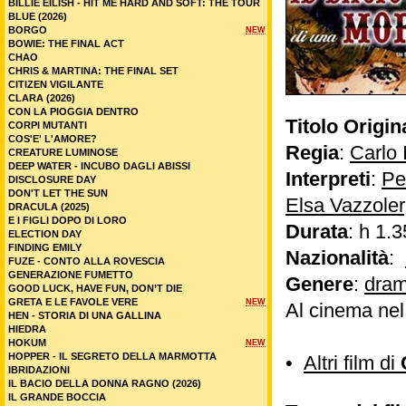
BILLIE EILISH - HIT ME HARD AND SOFT: THE TOUR
BLUE (2026)
BORGO
NEW
BOWIE: THE FINAL ACT
CHAO
CHRIS & MARTINA: THE FINAL SET
CITIZEN VIGILANTE
CLARA (2026)
CON LA PIOGGIA DENTRO
Titolo Origin
CORPI MUTANTI
COS'E' L'AMORE?
Regia
:
Carlo 
CREATURE LUMINOSE
DEEP WATER - INCUBO DAGLI ABISSI
Interpreti
:
Pe
DISCLOSURE DAY
DON'T LET THE SUN
Elsa Vazzoler
DRACULA (2025)
E I FIGLI DOPO DI LORO
Durata
: h 1.3
ELECTION DAY
FINDING EMILY
Nazionalità
:
FUZE - CONTO ALLA ROVESCIA
GENERAZIONE FUMETTO
Genere
:
dram
GOOD LUCK, HAVE FUN, DON’T DIE
GRETA E LE FAVOLE VERE
NEW
Al cinema ne
HEN - STORIA DI UNA GALLINA
HIEDRA
HOKUM
NEW
HOPPER - IL SEGRETO DELLA MARMOTTA
•
Altri film di
IBRIDAZIONI
IL BACIO DELLA DONNA RAGNO (2026)
IL GRANDE BOCCIA