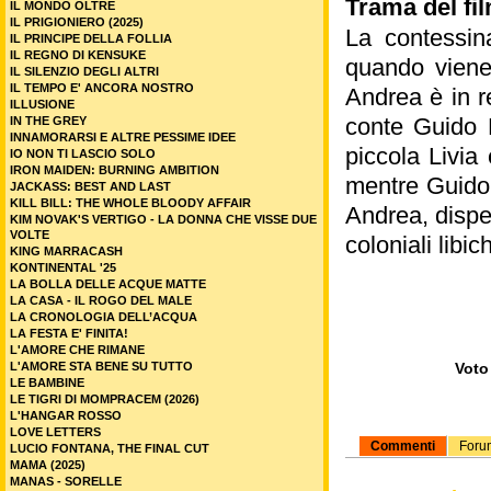
Trama del fil
IL MONDO OLTRE
IL PRIGIONIERO (2025)
La contessin
IL PRINCIPE DELLA FOLLIA
IL REGNO DI KENSUKE
quando viene
IL SILENZIO DEGLI ALTRI
IL TEMPO E' ANCORA NOSTRO
Andrea è in r
ILLUSIONE
conte Guido 
IN THE GREY
INNAMORARSI E ALTRE PESSIME IDEE
piccola Livia
IO NON TI LASCIO SOLO
IRON MAIDEN: BURNING AMBITION
mentre Guido 
JACKASS: BEST AND LAST
KILL BILL: THE WHOLE BLOODY AFFAIR
Andrea, disper
KIM NOVAK'S VERTIGO - LA DONNA CHE VISSE DUE
VOLTE
coloniali libic
KING MARRACASH
KONTINENTAL '25
LA BOLLA DELLE ACQUE MATTE
LA CASA - IL ROGO DEL MALE
LA CRONOLOGIA DELL’ACQUA
LA FESTA E' FINITA!
L'AMORE CHE RIMANE
L'AMORE STA BENE SU TUTTO
Voto 
LE BAMBINE
LE TIGRI DI MOMPRACEM (2026)
L'HANGAR ROSSO
LOVE LETTERS
Commenti
Foru
LUCIO FONTANA, THE FINAL CUT
MAMA (2025)
MANAS - SORELLE