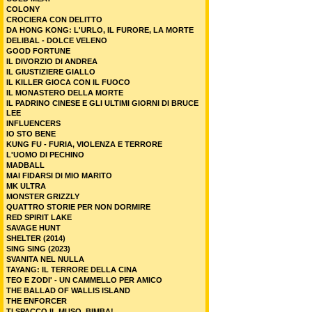
COLONY
CROCIERA CON DELITTO
DA HONG KONG: L'URLO, IL FURORE, LA MORTE
DELIBAL - DOLCE VELENO
GOOD FORTUNE
IL DIVORZIO DI ANDREA
IL GIUSTIZIERE GIALLO
IL KILLER GIOCA CON IL FUOCO
IL MONASTERO DELLA MORTE
IL PADRINO CINESE E GLI ULTIMI GIORNI DI BRUCE
LEE
INFLUENCERS
IO STO BENE
KUNG FU - FURIA, VIOLENZA E TERRORE
L'UOMO DI PECHINO
MADBALL
MAI FIDARSI DI MIO MARITO
MK ULTRA
MONSTER GRIZZLY
QUATTRO STORIE PER NON DORMIRE
RED SPIRIT LAKE
SAVAGE HUNT
SHELTER (2014)
SING SING (2023)
SVANITA NEL NULLA
TAYANG: IL TERRORE DELLA CINA
TEO E ZODI' - UN CAMMELLO PER AMICO
THE BALLAD OF WALLIS ISLAND
THE ENFORCER
TI SPACCO IL MUSO, BIMBA!