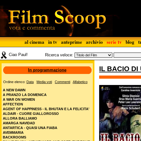
al cinema
in tv
anteprime
archivio
serie tv
blog
t
Ciao Paul!
Ricerca veloce:
IL BACIO D
In programmazione
Ordine elenco:
Data
Media voti
Commenti
Alfabetico
A NEW DAWN
A PRANZO LA DOMENICA
A WAR ON WOMEN
AFFECTION
AGENT OF HAPPINESS - IL BHUTAN E LA FELICITA'
ALDAIR - CUORE GIALLOROSSO
ALLORA BALLIAMO
AMARGA NAVIDAD
ANTARTICA - QUASI UNA FIABA
AVEMMARIA
BACKROOMS