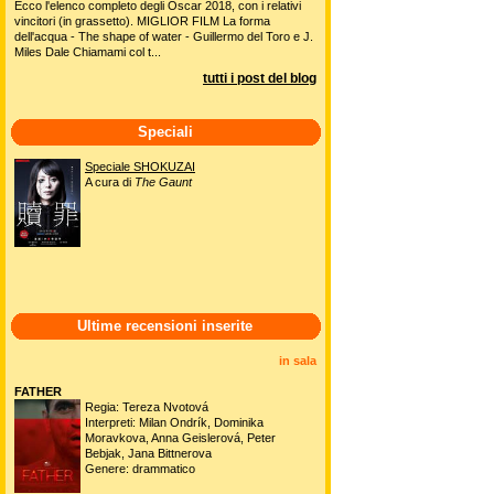
Ecco l'elenco completo degli Oscar 2018, con i relativi
vincitori (in grassetto). MIGLIOR FILM La forma
dell'acqua - The shape of water - Guillermo del Toro e J.
Miles Dale Chiamami col t...
tutti i post del blog
Speciali
Speciale SHOKUZAI
A cura di
The Gaunt
Ultime recensioni inserite
in sala
FATHER
Regia: Tereza Nvotová
Interpreti: Milan Ondrík, Dominika
Moravkova, Anna Geislerová, Peter
Bebjak, Jana Bittnerova
Genere: drammatico