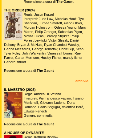
Recensione a cura di
The Gaunt
THE ORDER (2024)
Regia: Justin Kurzel
Interpreti: Jude Law, Nicholas Hoult, Tye
Sheridan, Jurnee Smollett, Alison Oliver,
Morgan Holmstrom, Odessa Young, Marc
Maron, Philip Granger, Sebastian Pigott,
Matias Lucas, Bradley Stryker, Phillip
Forest Lewitski, Victor Slezak, Daniel
Doheny, Bryan J. McHale, Ryan Chandoul Wesley,
Geena Meszaros, George Tchortov, Daniel Yip, Sean
Tyler Foley, John Warkentin, Vanessa Holmes, Rae
Farrer, Carter Morrison, Huxley Fisher, mandy fisher
Genere: thriller
Recensione a cura di
The Gaunt
archivio
IL MAESTRO (2025)
Regia: Andrea Di Stefano
Interpreti: Pierfrancesco Favino, Tiziano
Menichelli, Giovanni Ludeno, Dora
Romano, Paolo Briguglia, Valentina Bellè,
Edwige Fenech
Genere: commedia
Recensione a cura di
The Gaunt
A HOUSE OF DYNAMITE
Regia: Kathryn Bigelow