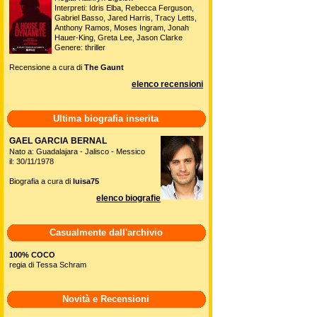
Interpreti: Idris Elba, Rebecca Ferguson,
Gabriel Basso, Jared Harris, Tracy Letts,
Anthony Ramos, Moses Ingram, Jonah
Hauer-King, Greta Lee, Jason Clarke
Genere: thriller
Recensione a cura di
The Gaunt
elenco recensioni
Ultima biografia inserita
GAEL GARCIA BERNAL
Nato a: Guadalajara - Jalisco - Messico
il: 30/11/1978
Biografia a cura di
luisa75
elenco biografie
Casualmente dall'archivio
100% COCO
regia di Tessa Schram
Novità e Recensioni