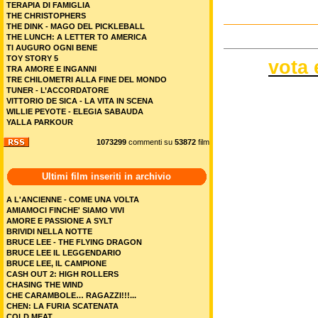
TERAPIA DI FAMIGLIA
THE CHRISTOPHERS
THE DINK - MAGO DEL PICKLEBALL
THE LUNCH: A LETTER TO AMERICA
TI AUGURO OGNI BENE
TOY STORY 5
vota 
TRA AMORE E INGANNI
TRE CHILOMETRI ALLA FINE DEL MONDO
TUNER - L’ACCORDATORE
VITTORIO DE SICA - LA VITA IN SCENA
WILLIE PEYOTE - ELEGIA SABAUDA
YALLA PARKOUR
1073299
commenti su
53872
film
Ultimi film inseriti in archivio
A L'ANCIENNE - COME UNA VOLTA
AMIAMOCI FINCHE' SIAMO VIVI
AMORE E PASSIONE A SYLT
BRIVIDI NELLA NOTTE
BRUCE LEE - THE FLYING DRAGON
BRUCE LEE IL LEGGENDARIO
BRUCE LEE, IL CAMPIONE
CASH OUT 2: HIGH ROLLERS
CHASING THE WIND
CHE CARAMBOLE… RAGAZZI!!!...
CHEN: LA FURIA SCATENATA
COLD MEAT