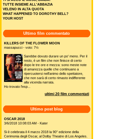
TUTTE INSIEME ALL'ABBAZIA
VELENO IN ALTA QUOTA
WHAT HAPPENED TO DOROTHY BELL?
YOUR HOST
Ultimo film commentato
KILLERS OF THE FLOWER MOON
massapucci - voto: 7½
Sarebbe dovuto durare un po' meno. Per il
resto, è un film che non finisce di certo
dopo le tre ore e mezza: sono meste note
di amarezza quelle che continuano a
ripercuotersi nell'animo dello spettatore,
che non sarà di certo rimasto indifferente
alla vicenda narrata.
Ho trovato l'esp...
ultimi 20 film commentati
Ultimo post blog
OSCAR 2018
3/6/2018 10:08:03 AM - Kater
Si è celebrata il 4 marzo 2018 la 90° edizione della
Cerimonia degli Oscar, al Dolby Theatre di Los Angeles.