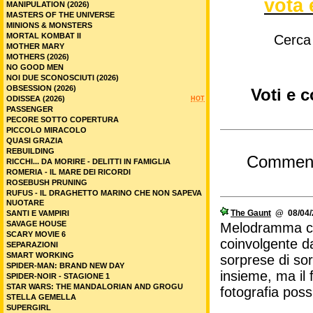
vota 
MANIPULATION (2026)
MASTERS OF THE UNIVERSE
MINIONS & MONSTERS
MORTAL KOMBAT II
Cerca
MOTHER MARY
MOTHERS (2026)
NO GOOD MEN
NOI DUE SCONOSCIUTI (2026)
OBSESSION (2026)
Voti e 
ODISSEA (2026)
HOT
PASSENGER
PECORE SOTTO COPERTURA
PICCOLO MIRACOLO
QUASI GRAZIA
REBUILDING
Commen
RICCHI... DA MORIRE - DELITTI IN FAMIGLIA
ROMERIA - IL MARE DEI RICORDI
ROSEBUSH PRUNING
RUFUS - IL DRAGHETTO MARINO CHE NON SAPEVA
NUOTARE
The Gaunt
@ 08/04/2
SANTI E VAMPIRI
SAVAGE HOUSE
Melodramma cla
SCARY MOVIE 6
coinvolgente da
SEPARAZIONI
SMART WORKING
sorprese di sor
SPIDER-MAN: BRAND NEW DAY
insieme, ma il 
SPIDER-NOIR - STAGIONE 1
STAR WARS: THE MANDALORIAN AND GROGU
fotografia pos
STELLA GEMELLA
SUPERGIRL