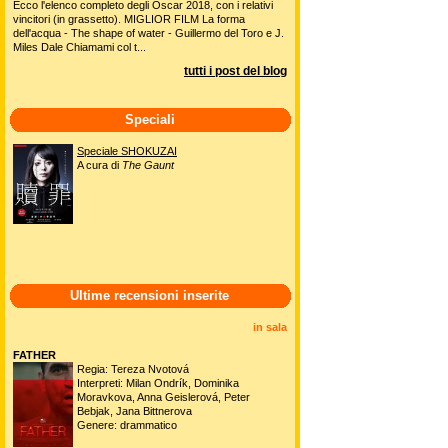
Ecco l'elenco completo degli Oscar 2018, con i relativi
vincitori (in grassetto). MIGLIOR FILM La forma
dell'acqua - The shape of water - Guillermo del Toro e J.
Miles Dale Chiamami col t...
tutti i post del blog
Speciali
Speciale SHOKUZAI
A cura di
The Gaunt
Ultime recensioni inserite
in sala
FATHER
Regia: Tereza Nvotová
Interpreti: Milan Ondrík, Dominika
Moravkova, Anna Geislerová, Peter
Bebjak, Jana Bittnerova
Genere: drammatico