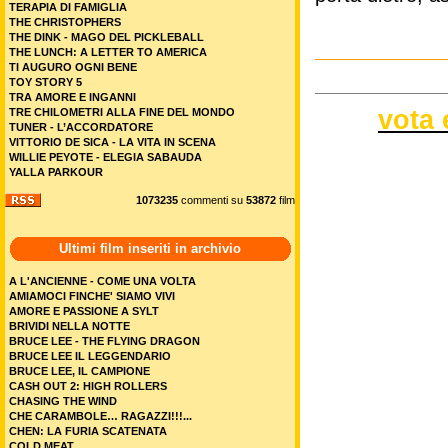
TERAPIA DI FAMIGLIA
THE CHRISTOPHERS
THE DINK - MAGO DEL PICKLEBALL
THE LUNCH: A LETTER TO AMERICA
TI AUGURO OGNI BENE
TOY STORY 5
TRA AMORE E INGANNI
vota 
TRE CHILOMETRI ALLA FINE DEL MONDO
TUNER - L’ACCORDATORE
VITTORIO DE SICA - LA VITA IN SCENA
WILLIE PEYOTE - ELEGIA SABAUDA
YALLA PARKOUR
1073235
commenti su
53872
film
Ultimi film inseriti in archivio
A L'ANCIENNE - COME UNA VOLTA
AMIAMOCI FINCHE' SIAMO VIVI
AMORE E PASSIONE A SYLT
BRIVIDI NELLA NOTTE
BRUCE LEE - THE FLYING DRAGON
BRUCE LEE IL LEGGENDARIO
BRUCE LEE, IL CAMPIONE
CASH OUT 2: HIGH ROLLERS
CHASING THE WIND
CHE CARAMBOLE… RAGAZZI!!!...
CHEN: LA FURIA SCATENATA
COLD MEAT