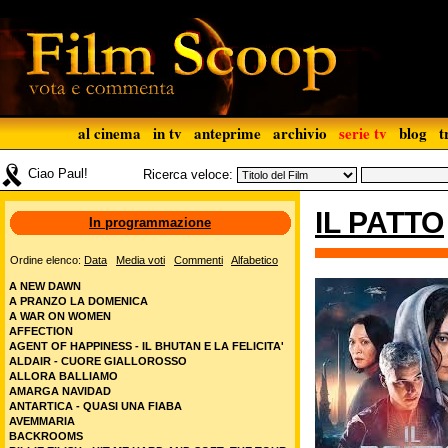
al cinema
in tv
anteprime
archivio
serie tv
blog
t
Ciao Paul!
Ricerca veloce:
IL PATTO
In programmazione
Ordine elenco:
Data
Media voti
Commenti
Alfabetico
A NEW DAWN
A PRANZO LA DOMENICA
A WAR ON WOMEN
AFFECTION
AGENT OF HAPPINESS - IL BHUTAN E LA FELICITA'
ALDAIR - CUORE GIALLOROSSO
ALLORA BALLIAMO
AMARGA NAVIDAD
ANTARTICA - QUASI UNA FIABA
AVEMMARIA
BACKROOMS