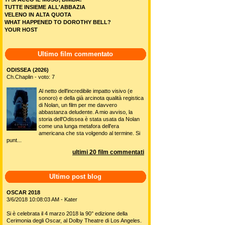
TUTTE INSIEME ALL'ABBAZIA
VELENO IN ALTA QUOTA
WHAT HAPPENED TO DOROTHY BELL?
YOUR HOST
Ultimo film commentato
ODISSEA (2026)
Ch.Chaplin - voto: 7
Al netto dell'incredibile impatto visivo (e
sonoro) e della già arcinota qualità registica
di Nolan, un film per me davvero
abbastanza deludente. A mio avviso, la
storia dell'Odissea è stata usata da Nolan
come una lunga metafora dell'era
americana che sta volgendo al termine. Si
punt...
ultimi 20 film commentati
Ultimo post blog
OSCAR 2018
3/6/2018 10:08:03 AM - Kater
Si è celebrata il 4 marzo 2018 la 90° edizione della
Cerimonia degli Oscar, al Dolby Theatre di Los Angeles.