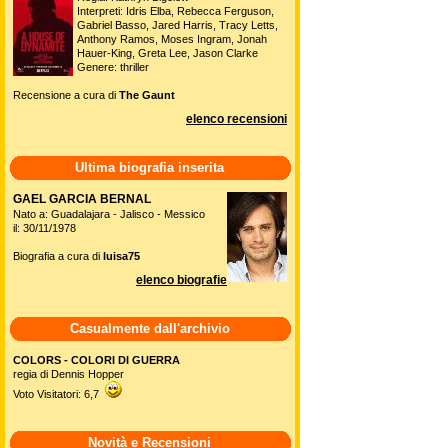
Interpreti: Idris Elba, Rebecca Ferguson,
Gabriel Basso, Jared Harris, Tracy Letts,
Anthony Ramos, Moses Ingram, Jonah
Hauer-King, Greta Lee, Jason Clarke
Genere: thriller
Recensione a cura di
The Gaunt
elenco recensioni
Ultima biografia inserita
GAEL GARCIA BERNAL
Nato a: Guadalajara - Jalisco - Messico
il: 30/11/1978
Biografia a cura di
luisa75
elenco biografie
Casualmente dall'archivio
COLORS - COLORI DI GUERRA
regia di Dennis Hopper
Voto Visitatori: 6,7
Novità e Recensioni