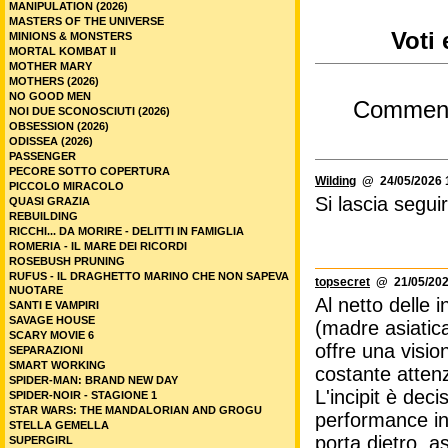
MANIPULATION (2026)
MASTERS OF THE UNIVERSE
Voti 
MINIONS & MONSTERS
MORTAL KOMBAT II
MOTHER MARY
MOTHERS (2026)
NO GOOD MEN
Commen
NOI DUE SCONOSCIUTI (2026)
OBSESSION (2026)
ODISSEA (2026)
PASSENGER
PECORE SOTTO COPERTURA
Wilding
@ 24/05/2026 
PICCOLO MIRACOLO
Si lascia segui
QUASI GRAZIA
REBUILDING
RICCHI... DA MORIRE - DELITTI IN FAMIGLIA
ROMERIA - IL MARE DEI RICORDI
ROSEBUSH PRUNING
RUFUS - IL DRAGHETTO MARINO CHE NON SAPEVA
topsecret
@ 21/05/202
NUOTARE
Al netto delle 
SANTI E VAMPIRI
SAVAGE HOUSE
(madre asiatica
SCARY MOVIE 6
offre una visio
SEPARAZIONI
SMART WORKING
costante attenz
SPIDER-MAN: BRAND NEW DAY
L'incipit è dec
SPIDER-NOIR - STAGIONE 1
STAR WARS: THE MANDALORIAN AND GROGU
performance int
STELLA GEMELLA
porta dietro, 
SUPERGIRL