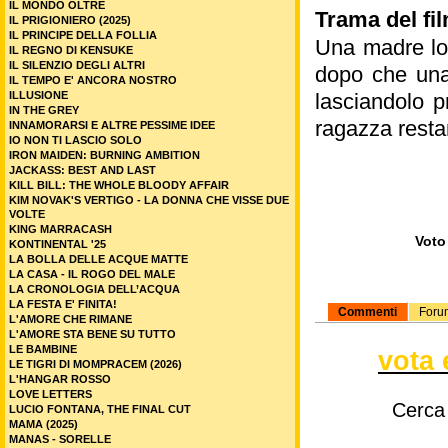
IL MONDO OLTRE
Trama del fil
IL PRIGIONIERO (2025)
IL PRINCIPE DELLA FOLLIA
Una madre lott
IL REGNO DI KENSUKE
IL SILENZIO DEGLI ALTRI
dopo che una 
IL TEMPO E' ANCORA NOSTRO
ILLUSIONE
lasciandolo p
IN THE GREY
ragazza resta
INNAMORARSI E ALTRE PESSIME IDEE
IO NON TI LASCIO SOLO
IRON MAIDEN: BURNING AMBITION
JACKASS: BEST AND LAST
KILL BILL: THE WHOLE BLOODY AFFAIR
KIM NOVAK'S VERTIGO - LA DONNA CHE VISSE DUE
VOLTE
KING MARRACASH
Voto 
KONTINENTAL '25
LA BOLLA DELLE ACQUE MATTE
LA CASA - IL ROGO DEL MALE
LA CRONOLOGIA DELL’ACQUA
LA FESTA E' FINITA!
Commenti
Foru
L'AMORE CHE RIMANE
L'AMORE STA BENE SU TUTTO
LE BAMBINE
vota 
LE TIGRI DI MOMPRACEM (2026)
L'HANGAR ROSSO
LOVE LETTERS
Cerca
LUCIO FONTANA, THE FINAL CUT
MAMA (2025)
MANAS - SORELLE