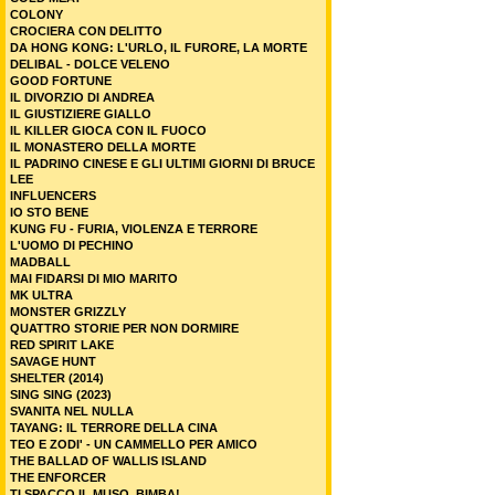
COLONY
CROCIERA CON DELITTO
DA HONG KONG: L'URLO, IL FURORE, LA MORTE
DELIBAL - DOLCE VELENO
GOOD FORTUNE
IL DIVORZIO DI ANDREA
IL GIUSTIZIERE GIALLO
IL KILLER GIOCA CON IL FUOCO
IL MONASTERO DELLA MORTE
IL PADRINO CINESE E GLI ULTIMI GIORNI DI BRUCE
LEE
INFLUENCERS
IO STO BENE
KUNG FU - FURIA, VIOLENZA E TERRORE
L'UOMO DI PECHINO
MADBALL
MAI FIDARSI DI MIO MARITO
MK ULTRA
MONSTER GRIZZLY
QUATTRO STORIE PER NON DORMIRE
RED SPIRIT LAKE
SAVAGE HUNT
SHELTER (2014)
SING SING (2023)
SVANITA NEL NULLA
TAYANG: IL TERRORE DELLA CINA
TEO E ZODI' - UN CAMMELLO PER AMICO
THE BALLAD OF WALLIS ISLAND
THE ENFORCER
TI SPACCO IL MUSO, BIMBA!