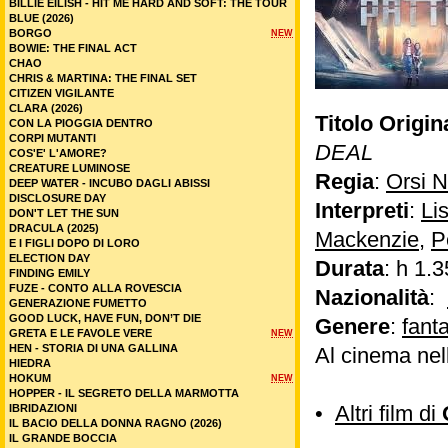
BILLIE EILISH - HIT ME HARD AND SOFT: THE TOUR
BLUE (2026)
BORGO
NEW
BOWIE: THE FINAL ACT
CHAO
CHRIS & MARTINA: THE FINAL SET
CITIZEN VIGILANTE
CLARA (2026)
Titolo Origin
CON LA PIOGGIA DENTRO
CORPI MUTANTI
DEAL
COS'E' L'AMORE?
CREATURE LUMINOSE
Regia
:
Orsi 
DEEP WATER - INCUBO DAGLI ABISSI
DISCLOSURE DAY
Interpreti
:
Li
DON'T LET THE SUN
DRACULA (2025)
Mackenzie
,
P
E I FIGLI DOPO DI LORO
ELECTION DAY
Durata
: h 1.3
FINDING EMILY
FUZE - CONTO ALLA ROVESCIA
Nazionalità
:
GENERAZIONE FUMETTO
GOOD LUCK, HAVE FUN, DON’T DIE
Genere
:
fant
GRETA E LE FAVOLE VERE
NEW
HEN - STORIA DI UNA GALLINA
Al cinema nel
HIEDRA
HOKUM
NEW
HOPPER - IL SEGRETO DELLA MARMOTTA
•
Altri film di
IBRIDAZIONI
IL BACIO DELLA DONNA RAGNO (2026)
IL GRANDE BOCCIA