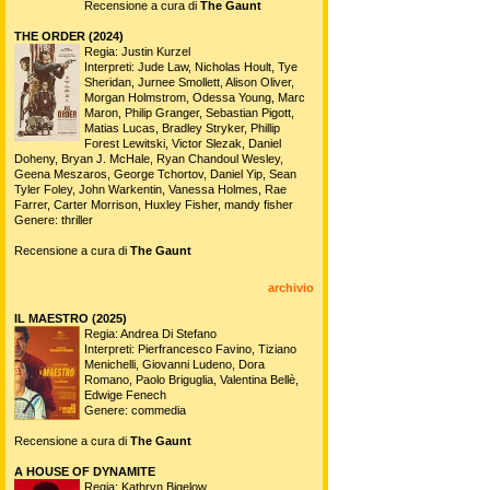
Recensione a cura di
The Gaunt
THE ORDER (2024)
Regia: Justin Kurzel
Interpreti: Jude Law, Nicholas Hoult, Tye
Sheridan, Jurnee Smollett, Alison Oliver,
Morgan Holmstrom, Odessa Young, Marc
Maron, Philip Granger, Sebastian Pigott,
Matias Lucas, Bradley Stryker, Phillip
Forest Lewitski, Victor Slezak, Daniel
Doheny, Bryan J. McHale, Ryan Chandoul Wesley,
Geena Meszaros, George Tchortov, Daniel Yip, Sean
Tyler Foley, John Warkentin, Vanessa Holmes, Rae
Farrer, Carter Morrison, Huxley Fisher, mandy fisher
Genere: thriller
Recensione a cura di
The Gaunt
archivio
IL MAESTRO (2025)
Regia: Andrea Di Stefano
Interpreti: Pierfrancesco Favino, Tiziano
Menichelli, Giovanni Ludeno, Dora
Romano, Paolo Briguglia, Valentina Bellè,
Edwige Fenech
Genere: commedia
Recensione a cura di
The Gaunt
A HOUSE OF DYNAMITE
Regia: Kathryn Bigelow