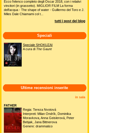
Ecco l'elenco completo degli Oscar 2018, con i relativi
vincitori (in grassetto). MIGLIOR FILM La forma
dell'acqua - The shape of water - Guillermo del Toro e J.
Miles Dale Chiamami col t...
tutti i post del blog
Speciali
Speciale SHOKUZAI
A cura di
The Gaunt
Ultime recensioni inserite
in sala
FATHER
Regia: Tereza Nvotová
Interpreti: Milan Ondrík, Dominika
Moravkova, Anna Geislerová, Peter
Bebjak, Jana Bittnerova
Genere: drammatico