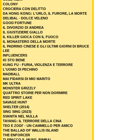
COLONY
CROCIERA CON DELITTO
DA HONG KONG: L'URLO, IL FURORE, LA MORTE
DELIBAL - DOLCE VELENO
GOOD FORTUNE
IL DIVORZIO DI ANDREA
IL GIUSTIZIERE GIALLO
IL KILLER GIOCA CON IL FUOCO
IL MONASTERO DELLA MORTE
IL PADRINO CINESE E GLI ULTIMI GIORNI DI BRUCE
LEE
INFLUENCERS
IO STO BENE
KUNG FU - FURIA, VIOLENZA E TERRORE
L'UOMO DI PECHINO
MADBALL
MAI FIDARSI DI MIO MARITO
MK ULTRA
MONSTER GRIZZLY
QUATTRO STORIE PER NON DORMIRE
RED SPIRIT LAKE
SAVAGE HUNT
SHELTER (2014)
SING SING (2023)
SVANITA NEL NULLA
TAYANG: IL TERRORE DELLA CINA
TEO E ZODI' - UN CAMMELLO PER AMICO
THE BALLAD OF WALLIS ISLAND
THE ENFORCER
TI SPACCO IL MUSO, BIMBA!