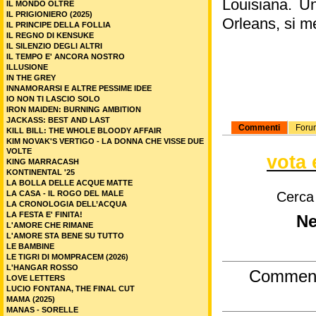
Louisiana. Un
IL MONDO OLTRE
IL PRIGIONIERO (2025)
Orleans, si me
IL PRINCIPE DELLA FOLLIA
IL REGNO DI KENSUKE
IL SILENZIO DEGLI ALTRI
IL TEMPO E' ANCORA NOSTRO
ILLUSIONE
IN THE GREY
INNAMORARSI E ALTRE PESSIME IDEE
IO NON TI LASCIO SOLO
IRON MAIDEN: BURNING AMBITION
JACKASS: BEST AND LAST
Commenti
Foru
KILL BILL: THE WHOLE BLOODY AFFAIR
KIM NOVAK'S VERTIGO - LA DONNA CHE VISSE DUE
VOLTE
vota 
KING MARRACASH
KONTINENTAL '25
LA BOLLA DELLE ACQUE MATTE
LA CASA - IL ROGO DEL MALE
Cerca
LA CRONOLOGIA DELL’ACQUA
LA FESTA E' FINITA!
Ne
L'AMORE CHE RIMANE
L'AMORE STA BENE SU TUTTO
LE BAMBINE
LE TIGRI DI MOMPRACEM (2026)
L'HANGAR ROSSO
Commen
LOVE LETTERS
LUCIO FONTANA, THE FINAL CUT
MAMA (2025)
MANAS - SORELLE