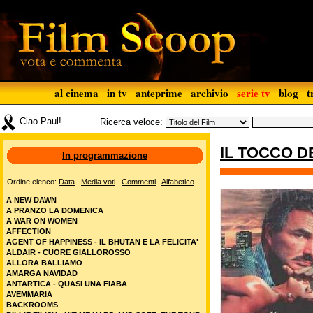
al cinema
in tv
anteprime
archivio
serie tv
blog
t
Ciao Paul!
Ricerca veloce:
IL TOCCO D
In programmazione
Ordine elenco:
Data
Media voti
Commenti
Alfabetico
A NEW DAWN
A PRANZO LA DOMENICA
A WAR ON WOMEN
AFFECTION
AGENT OF HAPPINESS - IL BHUTAN E LA FELICITA'
ALDAIR - CUORE GIALLOROSSO
ALLORA BALLIAMO
AMARGA NAVIDAD
ANTARTICA - QUASI UNA FIABA
AVEMMARIA
BACKROOMS