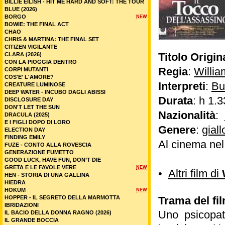
BILLIE EILISH - HIT ME HARD AND SOFT: THE TOUR
BLUE (2026)
BORGO
NEW
BOWIE: THE FINAL ACT
CHAO
CHRIS & MARTINA: THE FINAL SET
CITIZEN VIGILANTE
Titolo Origin
CLARA (2026)
CON LA PIOGGIA DENTRO
Regia
:
Willia
CORPI MUTANTI
COS'E' L'AMORE?
Interpreti
:
Bu
CREATURE LUMINOSE
DEEP WATER - INCUBO DAGLI ABISSI
Durata
: h 1.3
DISCLOSURE DAY
DON'T LET THE SUN
Nazionalità
:
DRACULA (2025)
E I FIGLI DOPO DI LORO
Genere
:
giall
ELECTION DAY
FINDING EMILY
Al cinema ne
FUZE - CONTO ALLA ROVESCIA
GENERAZIONE FUMETTO
GOOD LUCK, HAVE FUN, DON’T DIE
GRETA E LE FAVOLE VERE
NEW
•
Altri film di
HEN - STORIA DI UNA GALLINA
HIEDRA
HOKUM
NEW
HOPPER - IL SEGRETO DELLA MARMOTTA
Trama del fil
IBRIDAZIONI
Uno psicopat
IL BACIO DELLA DONNA RAGNO (2026)
IL GRANDE BOCCIA