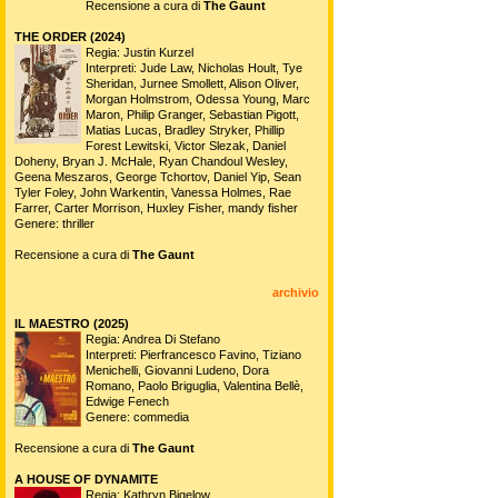
Recensione a cura di
The Gaunt
THE ORDER (2024)
Regia: Justin Kurzel
Interpreti: Jude Law, Nicholas Hoult, Tye
Sheridan, Jurnee Smollett, Alison Oliver,
Morgan Holmstrom, Odessa Young, Marc
Maron, Philip Granger, Sebastian Pigott,
Matias Lucas, Bradley Stryker, Phillip
Forest Lewitski, Victor Slezak, Daniel
Doheny, Bryan J. McHale, Ryan Chandoul Wesley,
Geena Meszaros, George Tchortov, Daniel Yip, Sean
Tyler Foley, John Warkentin, Vanessa Holmes, Rae
Farrer, Carter Morrison, Huxley Fisher, mandy fisher
Genere: thriller
Recensione a cura di
The Gaunt
archivio
IL MAESTRO (2025)
Regia: Andrea Di Stefano
Interpreti: Pierfrancesco Favino, Tiziano
Menichelli, Giovanni Ludeno, Dora
Romano, Paolo Briguglia, Valentina Bellè,
Edwige Fenech
Genere: commedia
Recensione a cura di
The Gaunt
A HOUSE OF DYNAMITE
Regia: Kathryn Bigelow