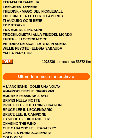
TERAPIA DI FAMIGLIA
THE CHRISTOPHERS
THE DINK - MAGO DEL PICKLEBALL
THE LUNCH: A LETTER TO AMERICA
TI AUGURO OGNI BENE
TOY STORY 5
TRA AMORE E INGANNI
TRE CHILOMETRI ALLA FINE DEL MONDO
TUNER - L’ACCORDATORE
VITTORIO DE SICA - LA VITA IN SCENA
WILLIE PEYOTE - ELEGIA SABAUDA
YALLA PARKOUR
1073236
commenti su
53872
film
Ultimi film inseriti in archivio
A L'ANCIENNE - COME UNA VOLTA
AMIAMOCI FINCHE' SIAMO VIVI
AMORE E PASSIONE A SYLT
BRIVIDI NELLA NOTTE
BRUCE LEE - THE FLYING DRAGON
BRUCE LEE IL LEGGENDARIO
BRUCE LEE, IL CAMPIONE
CASH OUT 2: HIGH ROLLERS
CHASING THE WIND
CHE CARAMBOLE… RAGAZZI!!!...
CHEN: LA FURIA SCATENATA
COLD MEAT