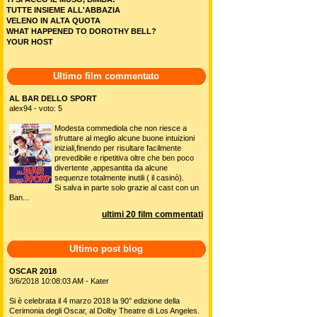
TUTTE INSIEME ALL'ABBAZIA
VELENO IN ALTA QUOTA
WHAT HAPPENED TO DOROTHY BELL?
YOUR HOST
Ultimo film commentato
AL BAR DELLO SPORT
alex94 - voto: 5
Modesta commediola che non riesce a
sfruttare al meglio alcune buone intuizioni
iniziali,finendo per risultare facilmente
prevedibile e ripetitiva oltre che ben poco
divertente ,appesantita da alcune
sequenze totalmente inutili ( il casinò).
Si salva in parte solo grazie al cast con un
Ban...
ultimi 20 film commentati
Ultimo post blog
OSCAR 2018
3/6/2018 10:08:03 AM - Kater
Si è celebrata il 4 marzo 2018 la 90° edizione della
Cerimonia degli Oscar, al Dolby Theatre di Los Angeles.