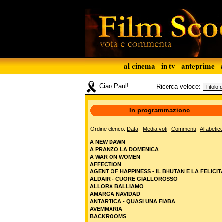
al cinema
in tv
anteprime
Ciao Paul!
Ricerca veloce:
In programmazione
Ordine elenco:
Data
Media voti
Commenti
Alfabetic
A NEW DAWN
A PRANZO LA DOMENICA
A WAR ON WOMEN
AFFECTION
AGENT OF HAPPINESS - IL BHUTAN E LA FELICIT
ALDAIR - CUORE GIALLOROSSO
ALLORA BALLIAMO
AMARGA NAVIDAD
ANTARTICA - QUASI UNA FIABA
AVEMMARIA
BACKROOMS