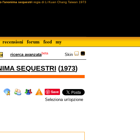
ro l'anonima sequestri
regia di Li Kuan Chang Taiwan 1973
recensioni
forum
feed
my
beta
Skin
ricerca avanzata
NIMA SEQUESTRI
(
1973
)
Save
Seleziona un'opzione