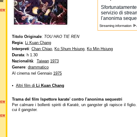
UR
NEW
Streaming information
Titolo Originale
:
TOU HAO TIE REN
Regia
:
Li Kuan Chang
Interpreti
:
Chan Chiao
,
Ko Shum Hsiung
,
Ko Min Hsiung
Durata
: h 1.30
Nazionalità
:
Taiwan
1973
Genere
:
drammatico
Al cinema nel Gennaio
1975
•
Altri film di
Li Kuan Chang
Trama del film Ispettore karate' contro l'anonima sequestri
NEW
Per calmare i bollenti spiriti di Karatè, un gangster gli rapisce il figl
cui il gangster.
NEW