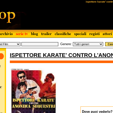
ispettore karate' cont
archivio
serie tv
blog
trailer
classifiche
speciali
registi
attori
Genere:
ISPETTORE KARATE' CONTRO L'ANO
o
A'
Dove puoi vederlo?