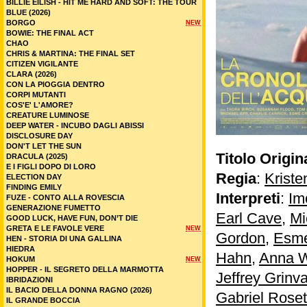
BILLIE EILISH - HIT ME HARD AND SOFT: THE TOUR
BLUE (2026)
BORGO
NEW
BOWIE: THE FINAL ACT
CHAO
CHRIS & MARTINA: THE FINAL SET
CITIZEN VIGILANTE
CLARA (2026)
CON LA PIOGGIA DENTRO
CORPI MUTANTI
COS'E' L'AMORE?
CREATURE LUMINOSE
DEEP WATER - INCUBO DAGLI ABISSI
DISCLOSURE DAY
DON'T LET THE SUN
Titolo Origin
DRACULA (2025)
E I FIGLI DOPO DI LORO
Regia
:
Kriste
ELECTION DAY
FINDING EMILY
Interpreti
:
Im
FUZE - CONTO ALLA ROVESCIA
GENERAZIONE FUMETTO
Earl Cave
,
Mi
GOOD LUCK, HAVE FUN, DON’T DIE
GRETA E LE FAVOLE VERE
NEW
Gordon
,
Esmé
HEN - STORIA DI UNA GALLINA
HIEDRA
Hahn
,
Anna W
HOKUM
NEW
HOPPER - IL SEGRETO DELLA MARMOTTA
Jeffrey Grinv
IBRIDAZIONI
IL BACIO DELLA DONNA RAGNO (2026)
Gabriel Roset
IL GRANDE BOCCIA