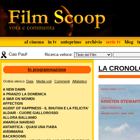
al cinema
in tv
anteprime
archivio
serie tv
blog
t
Ciao Paul!
Ricerca veloce:
LA CRONOL
In programmazione
Ordine elenco:
Data
Media voti
Commenti
Alfabetico
A NEW DAWN
A PRANZO LA DOMENICA
A WAR ON WOMEN
AFFECTION
AGENT OF HAPPINESS - IL BHUTAN E LA FELICITA'
ALDAIR - CUORE GIALLOROSSO
ALLORA BALLIAMO
AMARGA NAVIDAD
ANTARTICA - QUASI UNA FIABA
AVEMMARIA
BACKROOMS