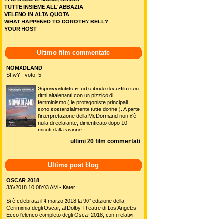
TUTTE INSIEME ALL'ABBAZIA
VELENO IN ALTA QUOTA
WHAT HAPPENED TO DOROTHY BELL?
YOUR HOST
Ultimo film commentato
NOMADLAND
StIwY - voto: 5
Sopravvalutato e furbo ibrido docu-film con
ritmi altalenanti con un pizzico di
femminismo ( le protagoniste principali
sono sostanzialmente tutte donne ). A parte
l'interpretazione della McDormand non c'è
nulla di eclatante, dimenticato dopo 10
minuti dalla visione.
ultimi 20 film commentati
Ultimo post blog
OSCAR 2018
3/6/2018 10:08:03 AM - Kater
Si è celebrata il 4 marzo 2018 la 90° edizione della
Cerimonia degli Oscar, al Dolby Theatre di Los Angeles.
Ecco l'elenco completo degli Oscar 2018, con i relativi