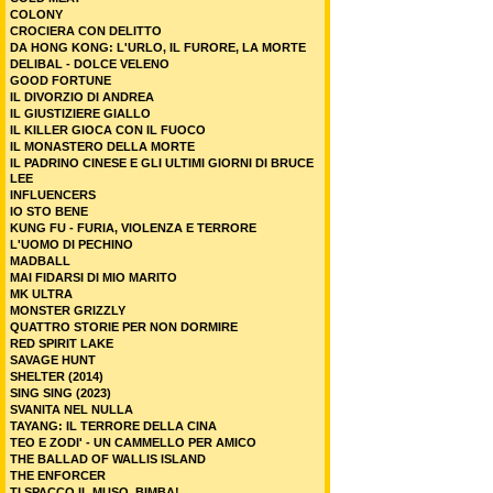
COLONY
CROCIERA CON DELITTO
DA HONG KONG: L'URLO, IL FURORE, LA MORTE
DELIBAL - DOLCE VELENO
GOOD FORTUNE
IL DIVORZIO DI ANDREA
IL GIUSTIZIERE GIALLO
IL KILLER GIOCA CON IL FUOCO
IL MONASTERO DELLA MORTE
IL PADRINO CINESE E GLI ULTIMI GIORNI DI BRUCE
LEE
INFLUENCERS
IO STO BENE
KUNG FU - FURIA, VIOLENZA E TERRORE
L'UOMO DI PECHINO
MADBALL
MAI FIDARSI DI MIO MARITO
MK ULTRA
MONSTER GRIZZLY
QUATTRO STORIE PER NON DORMIRE
RED SPIRIT LAKE
SAVAGE HUNT
SHELTER (2014)
SING SING (2023)
SVANITA NEL NULLA
TAYANG: IL TERRORE DELLA CINA
TEO E ZODI' - UN CAMMELLO PER AMICO
THE BALLAD OF WALLIS ISLAND
THE ENFORCER
TI SPACCO IL MUSO, BIMBA!