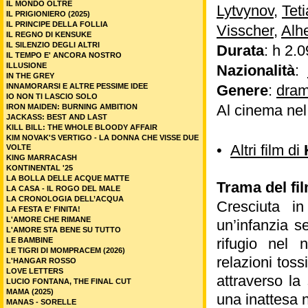
IL MONDO OLTRE
Lytvynov
,
Tet
IL PRIGIONIERO (2025)
IL PRINCIPE DELLA FOLLIA
Visscher
,
Alh
IL REGNO DI KENSUKE
IL SILENZIO DEGLI ALTRI
Durata
: h 2.0
IL TEMPO E' ANCORA NOSTRO
ILLUSIONE
Nazionalità
:
IN THE GREY
INNAMORARSI E ALTRE PESSIME IDEE
Genere
:
dram
IO NON TI LASCIO SOLO
Al cinema ne
IRON MAIDEN: BURNING AMBITION
JACKASS: BEST AND LAST
KILL BILL: THE WHOLE BLOODY AFFAIR
KIM NOVAK'S VERTIGO - LA DONNA CHE VISSE DUE
•
Altri film di
VOLTE
KING MARRACASH
KONTINENTAL '25
LA BOLLA DELLE ACQUE MATTE
Trama del fi
LA CASA - IL ROGO DEL MALE
LA CRONOLOGIA DELL’ACQUA
Cresciuta i
LA FESTA E' FINITA!
L'AMORE CHE RIMANE
un’infanzia s
L'AMORE STA BENE SU TUTTO
rifugio nel 
LE BAMBINE
LE TIGRI DI MOMPRACEM (2026)
relazioni tos
L'HANGAR ROSSO
LOVE LETTERS
attraverso la
LUCIO FONTANA, THE FINAL CUT
MAMA (2025)
una inattesa n
MANAS - SORELLE