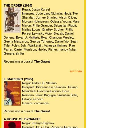
THE ORDER (2024)
Regia: Justin Kurzel
Interpreti: Jude Law, Nicholas Hoult, Tye
Sheridan, Jurnee Smollett, Alison Oliver,
Morgan Holmstrom, Odessa Young, Marc
Maron, Philip Granger, Sebastian Pigott,
Matias Lucas, Bradley Stryker, Phillip
Forest Lewitski, Victor Slezak, Daniel
Doheny, Bryan J. McHale, Ryan Chandoul Wesley,
Geena Meszaros, George Tchortov, Daniel Yip, Sean
Tyler Foley, John Warkentin, Vanessa Holmes, Rae
Farrer, Carter Morrison, Huxley Fisher, mandy fisher
Genere: thriller
Recensione a cura di
The Gaunt
archivio
IL MAESTRO (2025)
Regia: Andrea Di Stefano
Interpreti: Pierfrancesco Favino, Tiziano
Menichelli, Giovanni Ludeno, Dora
Romano, Paolo Briguglia, Valentina Bellè,
Edwige Fenech
Genere: commedia
Recensione a cura di
The Gaunt
A HOUSE OF DYNAMITE
Regia: Kathryn Bigelow
Interpreti: Idris Elba, Rebecca Ferguson,