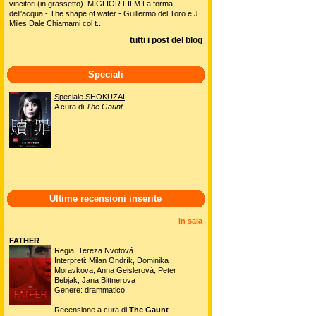
vincitori (in grassetto). MIGLIOR FILM La forma
dell'acqua - The shape of water - Guillermo del Toro e J.
Miles Dale Chiamami col t...
tutti i post del blog
Speciali
Speciale SHOKUZAI
A cura di
The Gaunt
Ultime recensioni inserite
in sala
FATHER
Regia: Tereza Nvotová
Interpreti: Milan Ondrík, Dominika
Moravkova, Anna Geislerová, Peter
Bebjak, Jana Bittnerova
Genere: drammatico
Recensione a cura di
The Gaunt