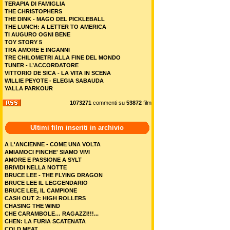
TERAPIA DI FAMIGLIA
THE CHRISTOPHERS
THE DINK - MAGO DEL PICKLEBALL
THE LUNCH: A LETTER TO AMERICA
TI AUGURO OGNI BENE
TOY STORY 5
TRA AMORE E INGANNI
TRE CHILOMETRI ALLA FINE DEL MONDO
TUNER - L’ACCORDATORE
VITTORIO DE SICA - LA VITA IN SCENA
WILLIE PEYOTE - ELEGIA SABAUDA
YALLA PARKOUR
1073271
commenti su
53872
film
Ultimi film inseriti in archivio
A L'ANCIENNE - COME UNA VOLTA
AMIAMOCI FINCHE' SIAMO VIVI
AMORE E PASSIONE A SYLT
BRIVIDI NELLA NOTTE
BRUCE LEE - THE FLYING DRAGON
BRUCE LEE IL LEGGENDARIO
BRUCE LEE, IL CAMPIONE
CASH OUT 2: HIGH ROLLERS
CHASING THE WIND
CHE CARAMBOLE… RAGAZZI!!!...
CHEN: LA FURIA SCATENATA
COLD MEAT