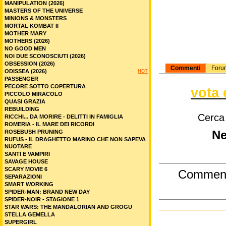
MANIPULATION (2026)
MASTERS OF THE UNIVERSE
MINIONS & MONSTERS
MORTAL KOMBAT II
MOTHER MARY
MOTHERS (2026)
NO GOOD MEN
NOI DUE SCONOSCIUTI (2026)
OBSESSION (2026)
Commenti
Foru
ODISSEA (2026)
HOT
PASSENGER
PECORE SOTTO COPERTURA
vota 
PICCOLO MIRACOLO
QUASI GRAZIA
REBUILDING
Cerca
RICCHI... DA MORIRE - DELITTI IN FAMIGLIA
ROMERIA - IL MARE DEI RICORDI
ROSEBUSH PRUNING
Ne
RUFUS - IL DRAGHETTO MARINO CHE NON SAPEVA
NUOTARE
SANTI E VAMPIRI
SAVAGE HOUSE
SCARY MOVIE 6
Commen
SEPARAZIONI
SMART WORKING
SPIDER-MAN: BRAND NEW DAY
SPIDER-NOIR - STAGIONE 1
STAR WARS: THE MANDALORIAN AND GROGU
STELLA GEMELLA
SUPERGIRL