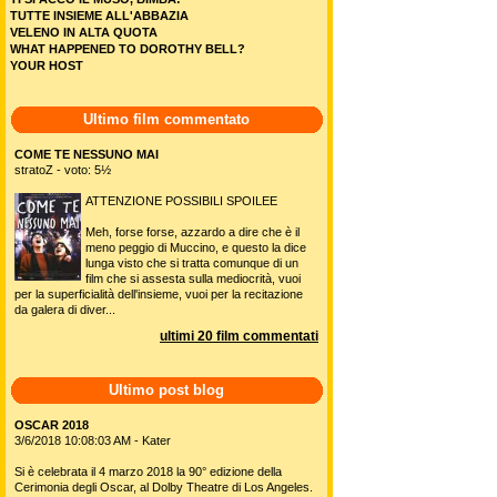
TUTTE INSIEME ALL'ABBAZIA
VELENO IN ALTA QUOTA
WHAT HAPPENED TO DOROTHY BELL?
YOUR HOST
Ultimo film commentato
COME TE NESSUNO MAI
stratoZ - voto: 5½
ATTENZIONE POSSIBILI SPOILEE
Meh, forse forse, azzardo a dire che è il
meno peggio di Muccino, e questo la dice
lunga visto che si tratta comunque di un
film che si assesta sulla mediocrità, vuoi
per la superficialità dell'insieme, vuoi per la recitazione
da galera di diver...
ultimi 20 film commentati
Ultimo post blog
OSCAR 2018
3/6/2018 10:08:03 AM - Kater
Si è celebrata il 4 marzo 2018 la 90° edizione della
Cerimonia degli Oscar, al Dolby Theatre di Los Angeles.