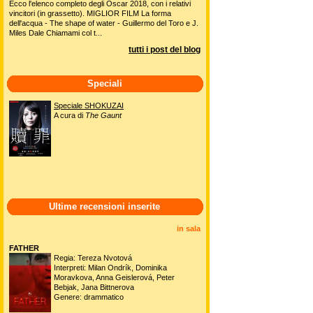
Ecco l'elenco completo degli Oscar 2018, con i relativi
vincitori (in grassetto). MIGLIOR FILM La forma
dell'acqua - The shape of water - Guillermo del Toro e J.
Miles Dale Chiamami col t...
tutti i post del blog
Speciali
Speciale SHOKUZAI
A cura di
The Gaunt
Ultime recensioni inserite
in sala
FATHER
Regia: Tereza Nvotová
Interpreti: Milan Ondrík, Dominika
Moravkova, Anna Geislerová, Peter
Bebjak, Jana Bittnerova
Genere: drammatico