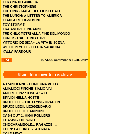
TERAPIA DI FAMIGLIA
THE CHRISTOPHERS
THE DINK - MAGO DEL PICKLEBALL
THE LUNCH: A LETTER TO AMERICA
TI AUGURO OGNI BENE
TOY STORY 5
TRA AMORE E INGANNI
TRE CHILOMETRI ALLA FINE DEL MONDO
TUNER - L’ACCORDATORE
VITTORIO DE SICA - LA VITA IN SCENA
WILLIE PEYOTE - ELEGIA SABAUDA
YALLA PARKOUR
1073236
commenti su
53872
film
Ultimi film inseriti in archivio
A L'ANCIENNE - COME UNA VOLTA
AMIAMOCI FINCHE' SIAMO VIVI
AMORE E PASSIONE A SYLT
BRIVIDI NELLA NOTTE
BRUCE LEE - THE FLYING DRAGON
BRUCE LEE IL LEGGENDARIO
BRUCE LEE, IL CAMPIONE
CASH OUT 2: HIGH ROLLERS
CHASING THE WIND
CHE CARAMBOLE… RAGAZZI!!!...
CHEN: LA FURIA SCATENATA
COLD MEAT