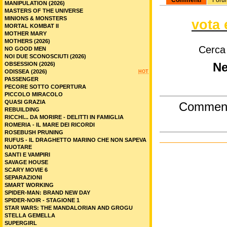
Commenti
Foru
MANIPULATION (2026)
MASTERS OF THE UNIVERSE
MINIONS & MONSTERS
vota 
MORTAL KOMBAT II
MOTHER MARY
MOTHERS (2026)
Cerca
NO GOOD MEN
NOI DUE SCONOSCIUTI (2026)
OBSESSION (2026)
Ne
ODISSEA (2026)
HOT
PASSENGER
PECORE SOTTO COPERTURA
PICCOLO MIRACOLO
QUASI GRAZIA
Commen
REBUILDING
RICCHI... DA MORIRE - DELITTI IN FAMIGLIA
ROMERIA - IL MARE DEI RICORDI
ROSEBUSH PRUNING
RUFUS - IL DRAGHETTO MARINO CHE NON SAPEVA
NUOTARE
SANTI E VAMPIRI
SAVAGE HOUSE
SCARY MOVIE 6
SEPARAZIONI
SMART WORKING
SPIDER-MAN: BRAND NEW DAY
SPIDER-NOIR - STAGIONE 1
STAR WARS: THE MANDALORIAN AND GROGU
STELLA GEMELLA
SUPERGIRL