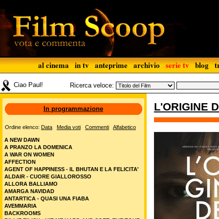
al cinema
in tv
anteprime
archivio
serie tv
blog
t
Ciao Paul!
Ricerca veloce:
L'ORIGINE 
In programmazione
Ordine elenco:
Data
Media voti
Commenti
Alfabetico
A NEW DAWN
A PRANZO LA DOMENICA
A WAR ON WOMEN
AFFECTION
AGENT OF HAPPINESS - IL BHUTAN E LA FELICITA'
ALDAIR - CUORE GIALLOROSSO
ALLORA BALLIAMO
AMARGA NAVIDAD
ANTARTICA - QUASI UNA FIABA
AVEMMARIA
BACKROOMS