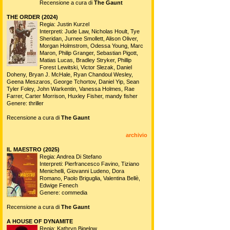
Recensione a cura di
The Gaunt
THE ORDER (2024)
Regia: Justin Kurzel
Interpreti: Jude Law, Nicholas Hoult, Tye
Sheridan, Jurnee Smollett, Alison Oliver,
Morgan Holmstrom, Odessa Young, Marc
Maron, Philip Granger, Sebastian Pigott,
Matias Lucas, Bradley Stryker, Phillip
Forest Lewitski, Victor Slezak, Daniel
Doheny, Bryan J. McHale, Ryan Chandoul Wesley,
Geena Meszaros, George Tchortov, Daniel Yip, Sean
Tyler Foley, John Warkentin, Vanessa Holmes, Rae
Farrer, Carter Morrison, Huxley Fisher, mandy fisher
Genere: thriller
Recensione a cura di
The Gaunt
archivio
IL MAESTRO (2025)
Regia: Andrea Di Stefano
Interpreti: Pierfrancesco Favino, Tiziano
Menichelli, Giovanni Ludeno, Dora
Romano, Paolo Briguglia, Valentina Bellè,
Edwige Fenech
Genere: commedia
Recensione a cura di
The Gaunt
A HOUSE OF DYNAMITE
Regia: Kathryn Bigelow