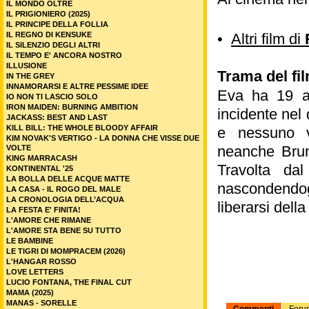
IL MONDO OLTRE
IL PRIGIONIERO (2025)
IL PRINCIPE DELLA FOLLIA
IL REGNO DI KENSUKE
•
Altri film di
IL SILENZIO DEGLI ALTRI
IL TEMPO E' ANCORA NOSTRO
ILLUSIONE
Trama del fi
IN THE GREY
INNAMORARSI E ALTRE PESSIME IDEE
Eva ha 19 a
IO NON TI LASCIO SOLO
IRON MAIDEN: BURNING AMBITION
incidente nel
JACKASS: BEST AND LAST
KILL BILL: THE WHOLE BLOODY AFFAIR
e nessuno v
KIM NOVAK'S VERTIGO - LA DONNA CHE VISSE DUE
neanche Brun
VOLTE
KING MARRACASH
Travolta da
KONTINENTAL '25
LA BOLLA DELLE ACQUE MATTE
nascondendogl
LA CASA - IL ROGO DEL MALE
LA CRONOLOGIA DELL’ACQUA
liberarsi della
LA FESTA E' FINITA!
L'AMORE CHE RIMANE
L'AMORE STA BENE SU TUTTO
LE BAMBINE
LE TIGRI DI MOMPRACEM (2026)
L'HANGAR ROSSO
LOVE LETTERS
LUCIO FONTANA, THE FINAL CUT
MAMA (2025)
MANAS - SORELLE