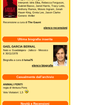
Interpreti: Idris Elba, Rebecca Ferguson,
Gabriel Basso, Jared Harris, Tracy Letts,
Anthony Ramos, Moses Ingram, Jonah
Hauer-King, Greta Lee, Jason Clarke
Genere: thriller
Recensione a cura di
The Gaunt
elenco recensioni
Ultima biografia inserita
GAEL GARCIA BERNAL
Nato a: Guadalajara - Jalisco - Messico
il: 30/11/1978
Biografia a cura di
luisa75
elenco biografie
Casualmente dall'archivio
ANIMALI FERITI
regia di Ventura Pons
Voto Visitatori: 1,5
Novità e Recensioni