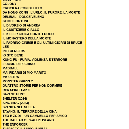
COLONY
CROCIERA CON DELITTO
DA HONG KONG: L'URLO, IL FURORE, LA MORTE
DELIBAL - DOLCE VELENO
GOOD FORTUNE
IL DIVORZIO DI ANDREA
IL GIUSTIZIERE GIALLO
IL KILLER GIOCA CON IL FUOCO
IL MONASTERO DELLA MORTE
IL PADRINO CINESE E GLI ULTIMI GIORNI DI BRUCE
LEE
INFLUENCERS
IO STO BENE
KUNG FU - FURIA, VIOLENZA E TERRORE
L'UOMO DI PECHINO
MADBALL
MAI FIDARSI DI MIO MARITO
MK ULTRA
MONSTER GRIZZLY
QUATTRO STORIE PER NON DORMIRE
RED SPIRIT LAKE
SAVAGE HUNT
SHELTER (2014)
SING SING (2023)
SVANITA NEL NULLA
TAYANG: IL TERRORE DELLA CINA
TEO E ZODI' - UN CAMMELLO PER AMICO
THE BALLAD OF WALLIS ISLAND
THE ENFORCER
TI SPACCO IL MUSO, BIMBA!