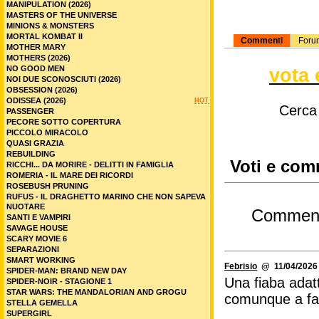
MANIPULATION (2026)
MASTERS OF THE UNIVERSE
MINIONS & MONSTERS
MORTAL KOMBAT II
Commenti
Foru
MOTHER MARY
MOTHERS (2026)
NO GOOD MEN
vota 
NOI DUE SCONOSCIUTI (2026)
OBSESSION (2026)
ODISSEA (2026)
HOT
Cerca
PASSENGER
PECORE SOTTO COPERTURA
PICCOLO MIRACOLO
QUASI GRAZIA
REBUILDING
Voti e com
RICCHI... DA MORIRE - DELITTI IN FAMIGLIA
ROMERIA - IL MARE DEI RICORDI
ROSEBUSH PRUNING
RUFUS - IL DRAGHETTO MARINO CHE NON SAPEVA
NUOTARE
Commen
SANTI E VAMPIRI
SAVAGE HOUSE
SCARY MOVIE 6
SEPARAZIONI
SMART WORKING
Febrisio
@ 11/04/2026 
SPIDER-MAN: BRAND NEW DAY
Una fiaba adatt
SPIDER-NOIR - STAGIONE 1
STAR WARS: THE MANDALORIAN AND GROGU
comunque a fars
STELLA GEMELLA
SUPERGIRL