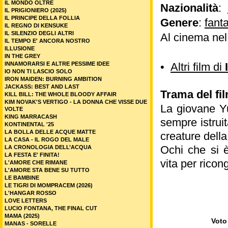
IL MONDO OLTRE
Nazionalità
:
IL PRIGIONIERO (2025)
IL PRINCIPE DELLA FOLLIA
Genere
:
fant
IL REGNO DI KENSUKE
IL SILENZIO DEGLI ALTRI
Al cinema ne
IL TEMPO E' ANCORA NOSTRO
ILLUSIONE
IN THE GREY
INNAMORARSI E ALTRE PESSIME IDEE
•
Altri film di
IO NON TI LASCIO SOLO
IRON MAIDEN: BURNING AMBITION
JACKASS: BEST AND LAST
Trama del fi
KILL BILL: THE WHOLE BLOODY AFFAIR
KIM NOVAK'S VERTIGO - LA DONNA CHE VISSE DUE
La giovane Yu
VOLTE
KING MARRACASH
sempre istrui
KONTINENTAL '25
LA BOLLA DELLE ACQUE MATTE
creature dell
LA CASA - IL ROGO DEL MALE
Ochi che si è
LA CRONOLOGIA DELL’ACQUA
LA FESTA E' FINITA!
vita per ricon
L'AMORE CHE RIMANE
L'AMORE STA BENE SU TUTTO
LE BAMBINE
LE TIGRI DI MOMPRACEM (2026)
L'HANGAR ROSSO
LOVE LETTERS
LUCIO FONTANA, THE FINAL CUT
MAMA (2025)
Voto 
MANAS - SORELLE