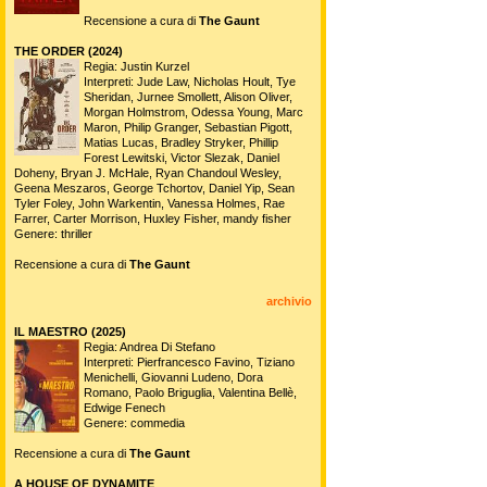
Recensione a cura di
The Gaunt
THE ORDER (2024)
Regia: Justin Kurzel
Interpreti: Jude Law, Nicholas Hoult, Tye
Sheridan, Jurnee Smollett, Alison Oliver,
Morgan Holmstrom, Odessa Young, Marc
Maron, Philip Granger, Sebastian Pigott,
Matias Lucas, Bradley Stryker, Phillip
Forest Lewitski, Victor Slezak, Daniel
Doheny, Bryan J. McHale, Ryan Chandoul Wesley,
Geena Meszaros, George Tchortov, Daniel Yip, Sean
Tyler Foley, John Warkentin, Vanessa Holmes, Rae
Farrer, Carter Morrison, Huxley Fisher, mandy fisher
Genere: thriller
Recensione a cura di
The Gaunt
archivio
IL MAESTRO (2025)
Regia: Andrea Di Stefano
Interpreti: Pierfrancesco Favino, Tiziano
Menichelli, Giovanni Ludeno, Dora
Romano, Paolo Briguglia, Valentina Bellè,
Edwige Fenech
Genere: commedia
Recensione a cura di
The Gaunt
A HOUSE OF DYNAMITE