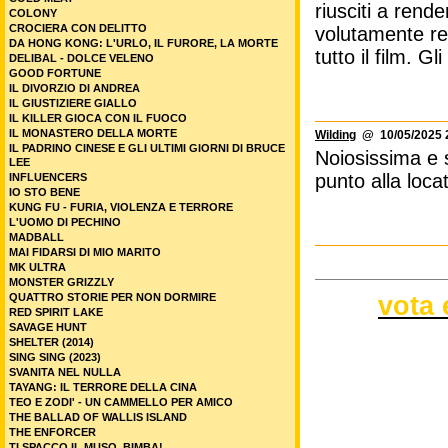
riusciti a rend
COLONY
CROCIERA CON DELITTO
volutamente ret
DA HONG KONG: L'URLO, IL FURORE, LA MORTE
tutto il film. 
DELIBAL - DOLCE VELENO
GOOD FORTUNE
IL DIVORZIO DI ANDREA
IL GIUSTIZIERE GIALLO
IL KILLER GIOCA CON IL FUOCO
IL MONASTERO DELLA MORTE
Wilding
@ 10/05/2025 
IL PADRINO CINESE E GLI ULTIMI GIORNI DI BRUCE
Noiosissima e 
LEE
punto alla locat
INFLUENCERS
IO STO BENE
KUNG FU - FURIA, VIOLENZA E TERRORE
L'UOMO DI PECHINO
MADBALL
MAI FIDARSI DI MIO MARITO
MK ULTRA
MONSTER GRIZZLY
vota 
QUATTRO STORIE PER NON DORMIRE
RED SPIRIT LAKE
SAVAGE HUNT
SHELTER (2014)
SING SING (2023)
SVANITA NEL NULLA
TAYANG: IL TERRORE DELLA CINA
TEO E ZODI' - UN CAMMELLO PER AMICO
THE BALLAD OF WALLIS ISLAND
THE ENFORCER
TI SPACCO IL MUSO, BIMBA!