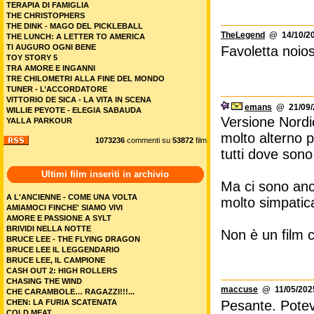
TERAPIA DI FAMIGLIA
THE CHRISTOPHERS
THE DINK - MAGO DEL PICKLEBALL
TheLegend
@ 14/10/20
THE LUNCH: A LETTER TO AMERICA
TI AUGURO OGNI BENE
Favoletta noio
TOY STORY 5
TRA AMORE E INGANNI
TRE CHILOMETRI ALLA FINE DEL MONDO
TUNER - L’ACCORDATORE
VITTORIO DE SICA - LA VITA IN SCENA
emans
@ 21/09/2
WILLIE PEYOTE - ELEGIA SABAUDA
Versione Nordica
YALLA PARKOUR
molto alterno p
1073236
commenti su
53872
film
tutti dove sono 
Ultimi film inseriti in archivio
Ma ci sono anc
A L'ANCIENNE - COME UNA VOLTA
molto simpatic
AMIAMOCI FINCHE' SIAMO VIVI
AMORE E PASSIONE A SYLT
BRIVIDI NELLA NOTTE
Non è un film c
BRUCE LEE - THE FLYING DRAGON
BRUCE LEE IL LEGGENDARIO
BRUCE LEE, IL CAMPIONE
CASH OUT 2: HIGH ROLLERS
CHASING THE WIND
maccuse
@ 11/05/2025
CHE CARAMBOLE… RAGAZZI!!!...
CHEN: LA FURIA SCATENATA
Pesante. Potev
COLD MEAT