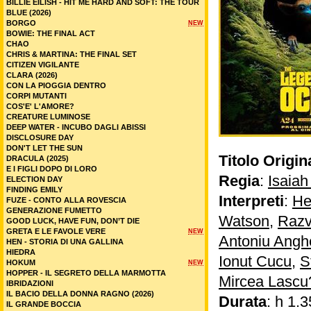
BILLIE EILISH - HIT ME HARD AND SOFT: THE TOUR
BLUE (2026)
BORGO
NEW
BOWIE: THE FINAL ACT
CHAO
CHRIS & MARTINA: THE FINAL SET
CITIZEN VIGILANTE
CLARA (2026)
CON LA PIOGGIA DENTRO
CORPI MUTANTI
COS'E' L'AMORE?
CREATURE LUMINOSE
DEEP WATER - INCUBO DAGLI ABISSI
DISCLOSURE DAY
DON'T LET THE SUN
Titolo Origin
DRACULA (2025)
E I FIGLI DOPO DI LORO
Regia
:
Isaia
ELECTION DAY
FINDING EMILY
Interpreti
:
He
FUZE - CONTO ALLA ROVESCIA
GENERAZIONE FUMETTO
Watson
,
Razv
GOOD LUCK, HAVE FUN, DON’T DIE
GRETA E LE FAVOLE VERE
NEW
Antoniu Angh
HEN - STORIA DI UNA GALLINA
HIEDRA
Ionut Cucu
,
S
HOKUM
NEW
HOPPER - IL SEGRETO DELLA MARMOTTA
Mircea Lascu
IBRIDAZIONI
IL BACIO DELLA DONNA RAGNO (2026)
Durata
: h 1.3
IL GRANDE BOCCIA