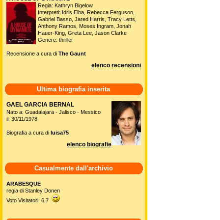
Regia: Kathryn Bigelow
Interpreti: Idris Elba, Rebecca Ferguson,
Gabriel Basso, Jared Harris, Tracy Letts,
Anthony Ramos, Moses Ingram, Jonah
Hauer-King, Greta Lee, Jason Clarke
Genere: thriller
Recensione a cura di
The Gaunt
elenco recensioni
Ultima biografia inserita
GAEL GARCIA BERNAL
Nato a: Guadalajara - Jalisco - Messico
il: 30/11/1978
Biografia a cura di
luisa75
elenco biografie
Casualmente dall'archivio
ARABESQUE
regia di Stanley Donen
Voto Visitatori: 6,7