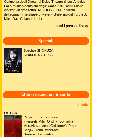
Cerimonia degli Oscar, al Dolby Theatre di Los Angeles.
Ecco l'elenco completo degli Oscar 2018, con i relativi
vincitori (in grassetto). MIGLIOR FILM La forma
dell'acqua - The shape of water - Guillermo del Toro e J.
Miles Dale Chiamami col t...
tutti i post del blog
Speciali
Speciale SHOKUZAI
A cura di
The Gaunt
Ultime recensioni inserite
in sala
FATHER
Regia: Tereza Nvotová
Interpreti: Milan Ondrík, Dominika
Moravkova, Anna Geislerová, Peter
Bebjak, Jana Bittnerova
Genere: drammatico