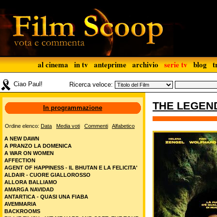
al cinema
in tv
anteprime
archivio
serie tv
blog
t
Ciao Paul!
Ricerca veloce:
THE LEGEND
In programmazione
Ordine elenco:
Data
Media voti
Commenti
Alfabetico
A NEW DAWN
A PRANZO LA DOMENICA
A WAR ON WOMEN
AFFECTION
AGENT OF HAPPINESS - IL BHUTAN E LA FELICITA'
ALDAIR - CUORE GIALLOROSSO
ALLORA BALLIAMO
AMARGA NAVIDAD
ANTARTICA - QUASI UNA FIABA
AVEMMARIA
BACKROOMS